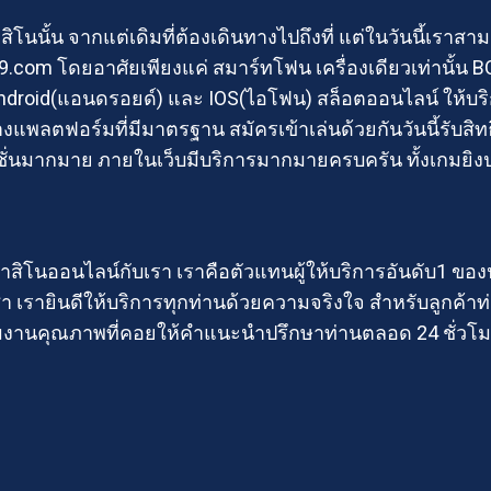
นั้น จากแต่เดิมที่ต้องเดินทางไปถึงที่ แต่ในวันนี้เราสา
.com โดยอาศัยเพียงแค่ สมาร์ทโฟน เครื่องเดียวเท่านั้น 
อง Android(แอนดรอยด์) และ IOS(ไอโฟน) สล็อตออนไลน์ ให้บร
แพลตฟอร์มที่มีมาตรฐาน สมัครเข้าเล่นด้วยกันวันนี้รับสิทธ
นมากมาย ภายในเว็บมีบริการมากมายครบครัน ทั้งเกมยิงปล
าสิโนออนไลน์กับเรา เราคือตัวแทนผู้ให้บริการอันดับ1 ข
 เรายินดีให้บริการทุกท่านด้วยความจริงใจ สำหรับลูกค้า
มงานคุณภาพที่คอยให้คำแนะนำปรึกษาท่านตลอด 24 ชั่วโมง,