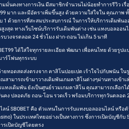
มมั่นคงทางการเงิน มีสมาชิกจำนวนไม่น้อยทำการรีวิว เรื่อ
99 มาก และมีอัตราเพิ่มขึ้นสูง ด้วยความใส่ใจใน คุณภาพ 
นดับ 1 ด้วยการที่สะสมประสบการณ์ ในการให้บริการเดิมพัน
พสูงสุด ทางเว็บไซน์บริการรับเดิมพันต่าง เช่น แทงบอลออนไ
ครบวงจรตลอด 24 ชั่วโมง ฝาก-ถอน ไม่เกิน 5 นาที
BET99 ได้ใส่ใจทุกรายละเอียด พัฒนา เพื่อคนไทย ด้วยรูปแบ
บสมาร์โฟนทุกระบบ
ถ่ายทอดสดส่งตรงจาก คาสิโนปอยเปต เร้าใจไปกับพนัน ใน
บัน คุณสามารถเข้ามาวางเดิมพันเกมคาสิโนต่างๆผ่านทางเข้
แทงเดิมพัน ยังเป็นศูนย์รวมเกมคาสิโน คุณสามารถเลือกได้
ั่นคง ปลอดภัย ถอน-โอน รวดเร็ว พร้อมบริการทุกวันตลอด 2
นไลน์ SBOBET คือ ตัวแทนในการรับแทงบอลออนไลน์ หรือต
Casino) ในประเทศไทยอย่างเป็นทางการ ซึ่งการเปิดบัญชีกั
ารเปิดบัญชีโดยตรง