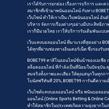
เราได้รับการยกย่อง เรื่องการบริการ และควา
สมาชิกที่เข้ามาพนันออนไลน์ กับทาง BOBET
เว็บไซน์ ทำให้เราเป็น เว็บพนันออนไลน์ อั
บริหาร จัดการเรื่องต่างๆอย่างมีประสิทธิภา
เราก็มีมวยไทย เราให้บริการรับเดิมพันแบบ
เว็บแทงบอลออนไลน์ ที่มาแรงที่สุดอย่าง BO
ได้ทุกที่ผ่านช่องทางอินเตอร์เน็ต ซึ่งรองรั
BOBET99 คาสิโนออนไลน์ชั่นนำของเอเชีย 
สล็อตออนไลน์ ที่กำลังเป็นที่นิยมในปัจจุ
สมจริงทั้งภาพและเสียง ให้คุณสนุกในทุกการ
โบนัสฟรีทันที 20%, BOBET99 การันตีความม
เว็บไซต์แทงบอลออนไลน์ หรือ พนันบอลออ
ออนไลน์ (Online Sports Betting & Online 
ทำให้สมาชิกในประเทศเกิดความยุ่งยากในก