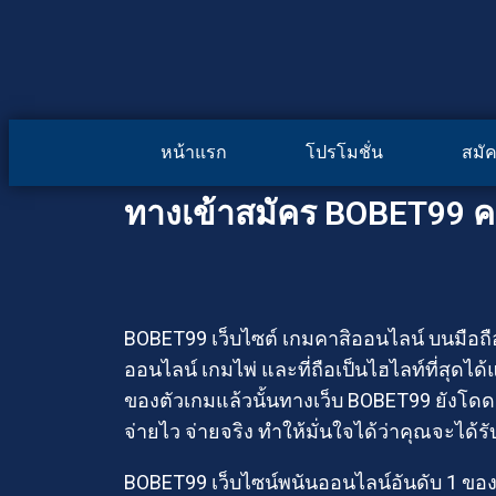
หน้าแรก
โปรโมชั่น
สมั
ทางเข้าสมัคร BOBET99 ค
BOBET99 เว็บไซต์ เกมคาสิออนไลน์ บนมือถือ 
ออนไลน์ เกมไพ่ และที่ถือเป็นไฮไลท์ที่สุด
ของตัวเกมแล้วนั้นทางเว็บ BOBET99 ยังโดด
จ่ายไว จ่ายจริง ทำให้มั่นใจได้ว่าคุณจะได้
BOBET99 เว็บไซน์พนันออนไลน์อันดับ 1 ของป