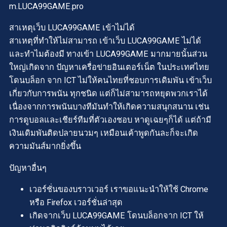
m.LUCA99GAME.pro
สาเหตุเว็บ LUCA99GAME เข้าไม่ได้
สาเหตุที่ทำให้ไม่สามารถ เข้าเว็บ LUCA99GAME ไม่ได้
และทำไมต้องมี ทางเข้า LUCA99GAME มากมายนั้นส่วน
ใหญ่เกิดจาก ปัญหาเครื่อข่ายอินเตอร์เน็ต ในประเทศไทย
โดนบล็อก จาก ICT ไม่ให้คนไทยที่ชอบการเดิมพัน เข้าเว็บ
เกี่ยวกับการพนัน ทุกชนิด แต่ก็ไม่สามารถหยุดพวกเราได้
เนื่องจากการพนันบางทีมันทำให้เกิดความสนุกสนาน เช่น
การดูบอลและเชียร์ทีมที่ตัวเองชอบ หาดูเฉยๆก็ได้ แต่ถ้ามี
เงินเดิมพันติดปลายนวมๆ เหมือนเค้าพูดกันละก็จะเกิด
ความมันส์มากยิ่งขึ้น
ปัญหาอื่นๆ
เวอร์ชั่นของบราวเวอร์ เราขอแนะนำให้ใช้ Chrome
หรือ Firefox เวอร์ชั่นล่าสุด
เกิดจากเว็บ LUCA99GAME โดนบล็อกจาก ICT ให้