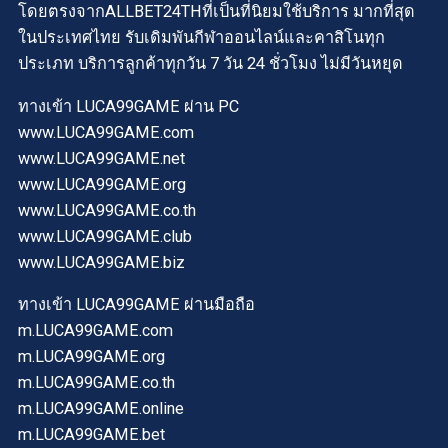
โดยตรงจากALLBET24THที่เป็นที่นิยมใช้บริการ มากที่สุด
ในประเทศไทย รับเดิมพันกีฬาออนไลน์และคาสิโนทุก
ประเภท บริการลูกค้าทุกวัน 7 วัน 24 ชั่วโมง ไม่มีวันหยุด
ทางเข้า LUCA99GAME ผ่าน PC
www.LUCA99GAME.com
www.LUCA99GAME.net
www.LUCA99GAME.org
www.LUCA99GAME.co.th
www.LUCA99GAME.club
www.LUCA99GAME.biz
ทางเข้า LUCA99GAME ผ่านมือถือ
m.LUCA99GAME.com
m.LUCA99GAME.org
m.LUCA99GAME.co.th
m.LUCA99GAME.online
m.LUCA99GAME.bet