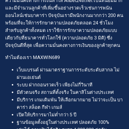
ความมั่นคงทางการเงินทำให้ Allbet24th.net เป็นที่นิยมมาก
และมีจำนวนลูกค้าที่เพิ่มขึ้นอย่างรวดเร็วเช่นการพนัน
ออนไลน์เช่นบาคาร่า ปัจจุบันเรามีพนักงานมากกว่า 200 คน
พร้อมที่จะให้การรักษาความปลอดภัยตลอด 24 ชั่วโมง
สำหรับลูกค้าทั้งหมด เราใช้การรักษาความปลอดภัยแบบ
เดียวกับที่ธนาคารทั่วโลกใช้ (ความปลอดภัย 3 มิติ) ซึ่ง
ปัจจุบันดีที่สุด เพื่อความมั่นคงทางการเงินของลูกค้าทุกคน
ทำไมต้องเรา MAXWIN689
เว็บแบรนด์ ผ่านมาตราฐานการระดับระดับสากล ไม่
ผ่านเอเย่นต์
ระบบ ฝากถอนรวดเร็ว เพียงไม่กี่วินาที
มีตัวตนจริง สถานที่ตั้งจริง ในคาสิโนต่างประเทศ
มีบริการ เกมเดิมพัน ให้เลือกมากมาย ไม่ว่าจะเป็น บา
คาร่า สล็อต กีฬา เกมส์
เปิดให้บริการมาไม่ต่ำกว่า 5 ปี
ฐานข้อมูลตั้งอยู่ในต่างประเทศ ปลอดภัย 100%