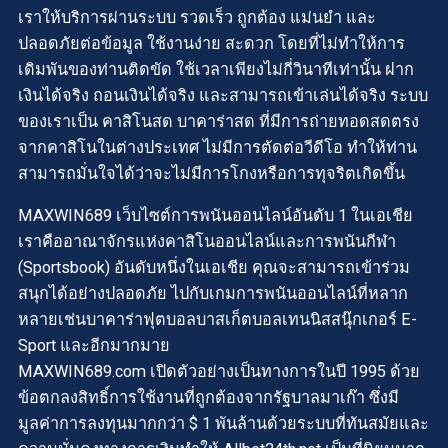
เราให้บริการผ่านระบบ รวดเร็ว ถูกต้อง แม่นยำ และ
ปลอดภัยต่อข้อมูล ใช้งานง่าย สะดวก โดยที่ไม่ทำให้การ
เดิมพันของท่านติดขัด ใช้เวลาเพียงไม่กี่วินาทีเท่านั้น ฝาก
เงินได้จริง ถอนเงินได้จริง และสามารถเข้าเล่นได้จริง ระบบ
ของเราเป็น คาสิโนสด บาคาร่าสด ที่มีการถ่ายทอดสดตรง
จากคาสิโนในต่างประเทศ ไม่มีการตัดต่อวีดีโอ ทำให้ท่าน
สามารถมั่นใจได้ว่าจะไม่มีการโกงหรือการทุจริตเกิดขึ้น
MAXWIN689 เว็บไซต์การพนันออนไลน์อันดับ 1 ในเอเชีย
เราคืออาณาจักรแห่งคาสิโนออนไลน์และการพนันกีฬา
(Sportsbook) อันดับหนึ่งในเอเชีย คุณจะสามารถเข้าร่วม
สนุกได้อย่างปลอดภัย ไปกับเกมการพนันออนไลน์ที่หลาก
หลายเช่นบาคาร่าฟุตบอลบาสเก็ตบอลเทนนิสสนุ๊กเกอร์ E-
Sport และอีกมากมาย
MAXWIN689.com เปิดตัวอย่างเป็นทางการในปี 1995 ด้วย
ข้อตกลงสิทธิ์การใช้งานที่ถูกต้องจากรัฐบาลมาเก๊า ซึ่งมี
มูลค่าการลงทุนมากกว่า $ 1 พันล้านด้วยระบบที่ทันสมัยและ