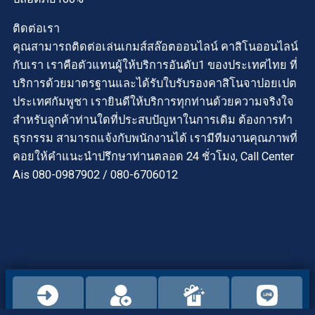
ติดต่อเรา
คุณสามารถติดต่อเล่นเกมส์สล๊อตออนไลน์ คาสิโนออนไลน์
กับเรา เราคือตัวแทนผู้ให้บริการอันดับ1 ของประเทศไทย ที่
บริการด้วยมาตรฐานและได้รับใบรับรองคาสิโนจาปอยเปต
ประเทศกัมพูชา เรายินดีให้บริการทุกท่านด้วยความจริงใจ
สำหรับลูกค้าท่านใดที่ประสบปัญหาในการเดิม ต้องการทำ
ธุรกรรม สามารถแจ้งกับพนักงานได้ เรามีทีมงานคุณภาพที่
คอยให้คำแนะนำปรึกษาท่านตลอด 24 ชั่วโมง, Call Center
Ais 080-0987902 / 080-6706012