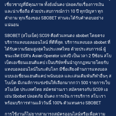
เชี่ยวชาญที่มีคุณภาพ ทั้งยังมั่นคง ปลอดภัยเรื่องการเงิน
และน่าเชื่อถือ ด้วยประสบการณ์กว่า 10 ปี ทุกปัญหา ทุก
คำถาม ทุกเรื่องของ SBOBET ท่านจะได้รับคำตอบอย่าง
แน่นอน
SBOBET (สโบเบ็ต) SCG9 คือตัวแทนตง sbobet โดยตรง
บริการแทงบอลออนไลน์ ที่ดีที่สุด. บริการแทงบอล sbobet ที่
ได้รับความนิยมสูงสุดในประเทศไทย ด้วยประสบการณ์ ผู้
ชนะเลิศ EGR’s Asian Operator แห่งปี เป็นเวลา 2 ปีซ้อน สโบ
เบ็ตเอเซียนแฮนดิแคป เป็นบริษัทชั้นนำถูกกฏหมายโดยรับ
แทงบอลออนไลน์ในระดับโลก มีชื่อเสียงด้านการแทงบอล
แบบเอเชี่ยนแฮนดิแคป พนันบอล และเล่นเดิมพันกีฬาอื่นๆ ส
โบเบ็ต มีเกมส์การแข่งขันให้เลือกมากกว่า 500 รายการเว็บ
สโบเบ็ต ประเทศไทย สมัครผ่านเรา สมัครตรงกับ SCG9 เอ
เย่น Sbobet ปลอดภัย มั่นคง การเงิน การบริการ สโบ เรา
พร้อมบริการท่านแล้ววันนี้ 100% ตัวแทนตรง SBOBET
การใช้งานก็ไม่ยากสามารถสมัครออนไลน์หรือเพื่อความ