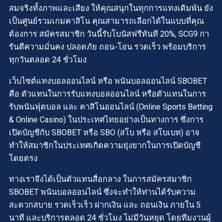
สมจริงทั้งภาพและเสียง ให้คุณสนุกในทุกการแทงเดิมพัน ยัง
เป็นศูนย์รวมเกมคาสิโน คุณสามารถเลือกได้ในแบบที่คุณ
ต้องการ สมัครสมาชิก วันนี้รับโบนัสฟรีทันที 20%, SCG9 กา
รันตีความมั่นคง ปลอดภัย ถอน-โอน รวดเร็ว พร้อมบริการ
ทุกวันตลอด 24 ชั่วโมง
เว็บไซต์แทงบอลออนไลน์ หรือ พนันบอลออนไลน์ SBOBET
คือ ตัวแทนในการรับแทงบอลออนไลน์ หรือตัวแทนในการ
รับพนันฟุตบอล และ คาสิโนออนไลน์ (Online Sports Betting
& Online Casino) ในประเทศไทยอย่างเป็นทางการ ซึ่งการ
เปิดบัญชีกับ SBOBET หรือ SBO (สโบ หรือ สโบเบท) อาจ
ทำให้สมาชิกในประเทศเกิดความยุ่งยากในการเปิดบัญชี
โดยตรง
ทางเราจึงได้เป็นตัวแทนสื่อกลาง ในการสมัครสมาชิก
SBOBET พนันบอลออนไลน์ ซึ่งจะทำให้ท่านได้รับความ
สะดวกสบาย รวดเร็วเร็ว ฝากเงิน และ ถอนเงิน ภายใน 5
นาที และบริการตลอด 24 ชั่วโมง ไม่มีวันหยุด โดยทีมงานผู้