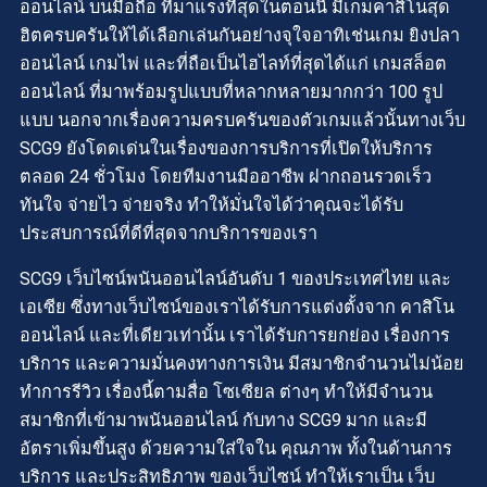
ออนไลน์ บนมือถือ ที่มาแรงที่สุดในตอนนี้ มีเกมคาสิโนสุด
ฮิตครบครันให้ได้เลือกเล่นกันอย่างจุใจอาทิเช่นเกม ยิงปลา
ออนไลน์ เกมไพ่ และที่ถือเป็นไฮไลท์ที่สุดได้แก่ เกมสล็อต
ออนไลน์ ที่มาพร้อมรูปแบบที่หลากหลายมากกว่า 100 รูป
แบบ นอกจากเรื่องความครบครันของตัวเกมแล้วนั้นทางเว็บ
SCG9 ยังโดดเด่นในเรื่องของการบริการที่เปิดให้บริการ
ตลอด 24 ชั่วโมง โดยทีมงานมืออาชีพ ฝากถอนรวดเร็ว
ทันใจ จ่ายไว จ่ายจริง ทำให้มั่นใจได้ว่าคุณจะได้รับ
ประสบการณ์ที่ดีที่สุดจากบริการของเรา
SCG9 เว็บไซน์พนันออนไลน์อันดับ 1 ของประเทศไทย และ
เอเซีย ซึ่งทางเว็บไซน์ของเราได้รับการแต่งตั้งจาก คาสิโน
ออนไลน์ และที่เดียวเท่านั้น เราได้รับการยกย่อง เรื่องการ
บริการ และความมั่นคงทางการเงิน มีสมาชิกจำนวนไม่น้อย
ทำการรีวิว เรื่องนี้ตามสื่อ โซเซียล ต่างๆ ทำให้มีจำนวน
สมาชิกที่เข้ามาพนันออนไลน์ กับทาง SCG9 มาก และมี
อัตราเพิ่มขึ้นสูง ด้วยความใส่ใจใน คุณภาพ ทั้งในด้านการ
บริการ และประสิทธิภาพ ของเว็บไซน์ ทำให้เราเป็น เว็บ