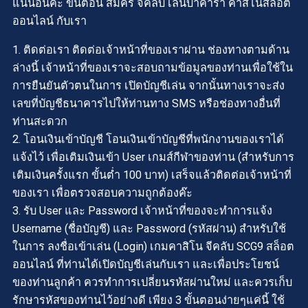
แน่นอนค๊ะ ขั้นตอน สมัคร จีคลับ เล่นบาคาร่า คาสิโนสล็อต
ออนไลน์ กับเรา
1. ติดต่อเรา ติดต่อเจ้าหน้าที่ของเราผ่าน ช่องทางตามด้าน
ล่างนี้ เจ้าหน้าที่ของเราจะสอบถามข้อมูลของท่านเพื่อใช้ใน
การยืนยันตัวตนในการ เปิดบัญชีเล่น จากนั้นทางเราจะส่ง
เลขที่บัญชีธนาคารไปให้ท่านทาง SMS หรือช่องทางอื่นที่
ท่านสะดวก
2. โอนเงินเข้าบัญชี โอนเงินเข้าบัญชีที่พนักงานของเราได้
แจ้งไว้ เพื่อเติมเงินเข้า User เกมส์กีฬาของท่าน (สำหรับการ
เติมเงินครั้งแรก ขั้นต่ำ 100 บาท) เสร็จแล้วติดต่อเจ้าหน้าที่
ของเรา เพื่อตรวจสอบความถูกต้องค๊ะ
3. รับ User และ Password เจ้าหน้าที่ของจะทำการแจ้ง
Username (ชื่อบัญชี) และ Password (รหัสผ่าน) สำหรับใช้
ในการ ลงชื่อเข้าเล่น (Login) เกมคาสิโน จีคลับ SCG9 สล็อต
ออนไลน์ ที่ท่านได้เปิดบัญชีเล่นกับเรา และเพื่อประโยชน์
ของท่านลูกค้า ควรทำการเปลี่ยนรหัสผ่านใหม่ และควรเก็บ
รักษารหัสของท่านไว้อย่างดี เพียง 3 ขั้นตอนง่ายๆแค่นี้ ใช้