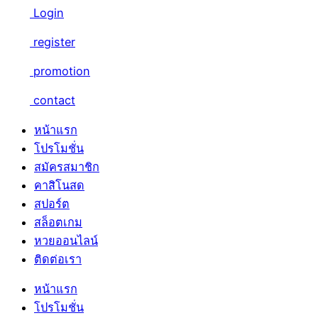
Login
register
promotion
contact
หน้าแรก
โปรโมชั่น
สมัครสมาชิก
คาสิโนสด
สปอร์ต
สล็อตเกม
หวยออนไลน์
ติดต่อเรา
หน้าแรก
โปรโมชั่น