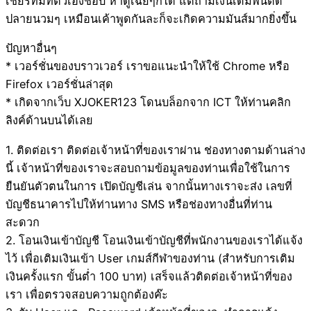
เชียร์ทีมที่ตัวเองชอบ หาดูเฉยๆก็ได้ แต่ถ้ามีเงินเดิมพันติด
ปลายนวมๆ เหมือนเค้าพูดกันละก็จะเกิดความมันส์มากยิ่งขึ้น
ปัญหาอื่นๆ
* เวอร์ชั่นของบราวเวอร์ เราขอแนะนำให้ใช้ Chrome หรือ
Firefox เวอร์ชั่นล่าสุด
* เกิดจากเว็บ XJOKER123 โดนบล็อกจาก ICT ให้ท่านคลิก
ลิงค์ด้านบนได้เลย
1. ติดต่อเรา ติดต่อเจ้าหน้าที่ของเราผ่าน ช่องทางตามด้านล่าง
นี้ เจ้าหน้าที่ของเราจะสอบถามข้อมูลของท่านเพื่อใช้ในการ
ยืนยันตัวตนในการ เปิดบัญชีเล่น จากนั้นทางเราจะส่ง เลขที่
บัญชีธนาคารไปให้ท่านทาง SMS หรือช่องทางอื่นที่ท่าน
สะดวก
2. โอนเงินเข้าบัญชี โอนเงินเข้าบัญชีที่พนักงานของเราได้แจ้ง
ไว้ เพื่อเติมเงินเข้า User เกมส์กีฬาของท่าน (สำหรับการเติม
เงินครั้งแรก ขั้นต่ำ 100 บาท) เสร็จแล้วติดต่อเจ้าหน้าที่ของ
เรา เพื่อตรวจสอบความถูกต้องค๊ะ