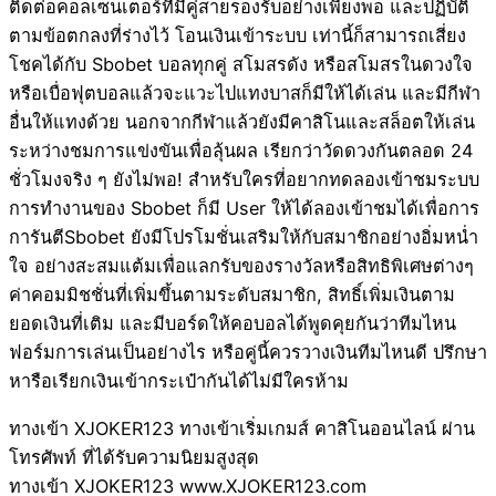
ติดต่อคอลเซนเตอร์ที่มีคู่สายรองรับอย่างเพียงพอ และปฏิบัติ
ตามข้อตกลงที่ร่างไว้ โอนเงินเข้าระบบ เท่านี้ก็สามารถเสี่ยง
โชคได้กับ Sbobet บอลทุกคู่ สโมสรดัง หรือสโมสรในดวงใจ
หรือเบื่อฟุตบอลแล้วจะแวะไปแทงบาสก็มีให้ได้เล่น และมีกีฬา
อื่นให้แทงด้วย นอกจากกีฬาแล้วยังมีคาสิโนและสล็อตให้เล่น
ระหว่างชมการแข่งขันเพื่อลุ้นผล เรียกว่าวัดดวงกันตลอด 24
ชั่วโมงจริง ๆ ยังไม่พอ! สำหรับใครที่อยากทดลองเข้าชมระบบ
การทำงานของ Sbobet ก็มี User ให้ได้ลองเข้าชมได้เพื่อการ
การันตีSbobet ยังมีโปรโมชั่นเสริมให้กับสมาชิกอย่างอิ่มหน่ำ
ใจ อย่างสะสมแต้มเพื่อแลกรับของรางวัลหรือสิทธิพิเศษต่างๆ
ค่าคอมมิชชั่นที่เพิ่มขึ้นตามระดับสมาชิก, สิทธิ์เพิ่มเงินตาม
ยอดเงินที่เติม และมีบอร์ดให้คอบอลได้พูดคุยกันว่าทีมไหน
ฟอร์มการเล่นเป็นอย่างไร หรือคู่นี้ควรวางเงินทีมไหนดี ปรึกษา
หารือเรียกเงินเข้ากระเป๋ากันได้ไม่มีใครห้าม
ทางเข้า XJOKER123 ทางเข้าเริ่มเกมส์ คาสิโนออนไลน์ ผ่าน
โทรศัพท์ ที่ได้รับความนิยมสูงสุด
ทางเข้า XJOKER123 www.XJOKER123.com