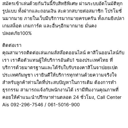
สมัครเข้าเล่นด้วยกันวันนี้รับสิทธิพิเศษ ผ่านระบบอัตโนมัติทุก
รูปแบบ ทั้งฝากและถอนเงิน สะดวกสบายต่อสมาชิก โปรโมชั่
นมากมาย ภายในเว็บมีบริการมากมายครบครัน ทั้งเกมยิงปลา
เกมสล็อต เกมการ์ด และอื่นๆอีกมากมาย มั่นคง
ปลอดภัย100%
ติดต่อเรา
คุณสามารถติดต่อเล่นเกมส์สล๊อตออนไลน์ คาสิโนออนไลน์กับ
เรา เราคือตัวแทนผู้ให้บริการอันดับ1 ของประเทศไทย ที่
บริการด้วยมาตรฐานและได้รับใบรับรองคาสิโนจาปอยเปต
ประเทศกัมพูชา เรายินดีให้บริการทุกท่านด้วยความจริงใจ
สำหรับลูกค้าท่านใดที่ประสบปัญหาในการเดิม ต้องการทำ
ธุรกรรม สามารถแจ้งกับพนักงานได้ เรามีทีมงานคุณภาพที่
คอยให้คำแนะนำปรึกษาท่านตลอด 24 ชั่วโมง, Call Center
Ais 092-296-7546 / 061-5016-900