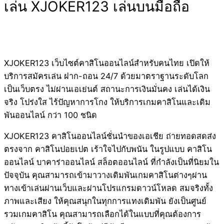
เล่น XJOKER123 เล่นบนมือถือ
XJOKER123 เว็บไซต์คาสิโนออนไลน์สำหรับคนไทย เปิดให้
บริการสมัครเล่น ฝาก-ถอน 24/7 ด้วยมาตราฐานระดับโลก
เป็นเว็บตรง ไม่ผ่านเอเย่นต์ สถานะการเงินมั่นคง เล่นได้เงิน
จริง โปร่งใส ไร้ปัญหาการโกง ให้บริการเกมคาสิโนและเดิม
พันออนไลน์ กว่า 100 ชนิด
XJOKER123 คาสิโนออนไลน์ชั่นนำของเอเชีย ถ่ายทอดสดส่ง
ตรงจาก คาสิโนปอยเปต เร้าใจไปกับพนัน ในรูปแบบ คาสิโน
ออนไลน์ บาคาร่าออนไลน์ สล็อตออนไลน์ ที่กำลังเป็นที่นิยมใน
ปัจจุบัน คุณสามารถเข้ามาวางเดิมพันเกมคาสิโนต่างๆผ่าน
ทางเข้าเล่นผ่านเว็บและผ่านโปรแกรมดาวน์โหลด สมจริงทั้ง
ภาพและเสียง ให้คุณสนุกในทุกการแทงเดิมพัน ยังเป็นศูนย์
รวมเกมคาสิโน คุณสามารถเลือกได้ในแบบที่คุณต้องการ