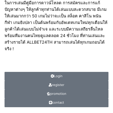
ในการเล่นมีคู่มือการดาวน์โหลด การสมัครและการแก้
ปัญหาต่างๆ ให้ลูกค้าทุกท่านได้เล่นแบบสะดวกสบาย มีเกม
ให้เล่นมากกว่า 50 เกมไม่ว่าจะเป็น สล็อต คาสิโน พนัน
กีฬา เกมยิงปลา เป็นต้นพร้อมกับอัพเดทเกมใหม่ทุกเดือนให้
ลูกค้าได้เล่นแบบไม่จำเจ และระบบมีความเสถียรลื่นไหล
พร้อมทีมงานคนไทยดูแลตลอด 24 ชั่วโมง ที่ท่านเล่นและ
สร้างรายได้ ALLBET24TH สามารถเล่นได้ทุกเกมถอนได้
จริง !
Login
register
promotion
contact