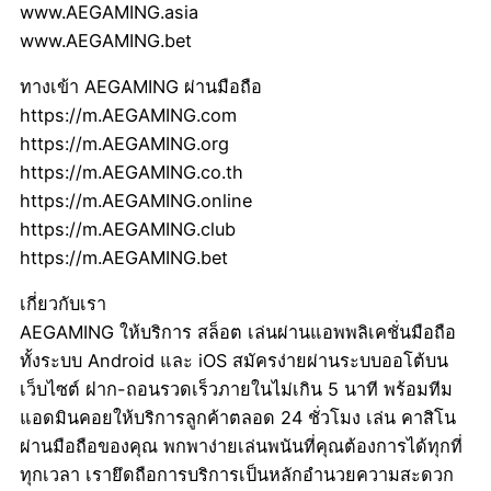
www.AEGAMING.asia
www.AEGAMING.bet
ทางเข้า AEGAMING ผ่านมือถือ
https://m.AEGAMING.com
https://m.AEGAMING.org
https://m.AEGAMING.co.th
https://m.AEGAMING.online
https://m.AEGAMING.club
https://m.AEGAMING.bet
เกี่ยวกับเรา
AEGAMING ให้บริการ สล็อต เล่นผ่านแอพพลิเคชั่นมือถือ
ทั้งระบบ Android และ iOS สมัครง่ายผ่านระบบออโต้บน
เว็บไซต์ ฝาก-ถอนรวดเร็วภายในไม่เกิน 5 นาที พร้อมทีม
แอดมินคอยให้บริการลูกค้าตลอด 24 ชั่วโมง เล่น คาสิโน
ผ่านมือถือของคุณ พกพาง่ายเล่นพนันที่คุณต้องการได้ทุกที่
ทุกเวลา เรายึดถือการบริการเป็นหลักอำนวยความสะดวก