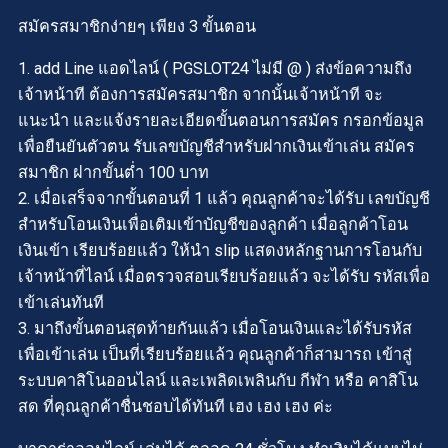
สมัครสมาชิกง่ายๆ เพียง 3 ขั้นตอน
1. add Line แอดไลน์ ( PGSLOT24 ไม่มี @ ) ส่งข้อความถึง
เจ้าหน้าที ต้องการสมัครสมาชิก จากนั้นเจ้าหน้าที จะ
แนะนำ และแจ้งรายละเอียดขั้นตอนการสมัคร กรอกข้อมูล
เพื่อยืนยันตัวตน รับเลขบัญชีสำหรับฝากเงินเข้าเล่น สมัคร
สมาชิก ฝากขั้นต่ำ 100 บาท
2. เมื่อเสร็จจากขั้นตอนที่ 1 แล้ว คุณลูกค้าจะได้รับ เลขบัญชี
สำหรับโอนเงินเพื่อเติมเข้าบัญชีของลูกค้า เมื่อลูกค้าโอน
เงินเข้า เรียบร้อยแล้ว ให้นำ slip แสดงหลักฐานการโอนกับ
เจ้าหน้าที่ไลน์ เมื่อตรวจสอบเรียบร้อยแล้ว จะได้รับ รหัสเพื่อ
เข้าเล่นทันที
3. มาถึงขั้นตอนสุดท้ายกันแล้ว เมื่อโอนเงินและได้รับรหัส
เพื่อเข้าเล่น เป็นที่เรียบร้อยแล้ว คุณลูกค้าก็สามารถ เข้าสู่
ระบบคาสิโนออนไลน์ และเพลิดเพลินกับ กีฬา หรือ คาสิโน
สด ที่คุณลูกค้าชื่นชอบได้ทันที เฮง เฮง เฮง ค่ะ