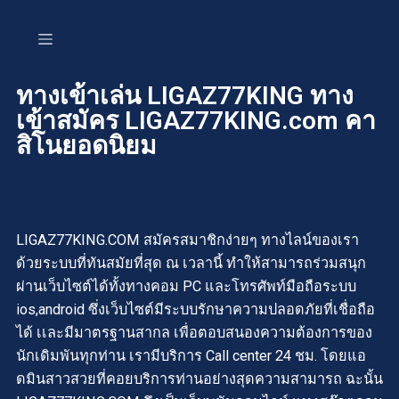
ทางเข้าเล่น LIGAZ77KING ทาง
เข้าสมัคร LIGAZ77KING.com คา
สิโนยอดนิยม
LIGAZ77KING.COM สมัครสมาชิกง่ายๆ ทางไลน์ของเรา
ด้วยระบบที่ทันสมัยที่สุด ณ เวลานี้ ทำให้สามารถร่วมสนุก
ผ่านเว็บไซต์ได้ทั้งทางคอม PC และโทรศัพท์มือถือระบบ
ios,android ซึ่งเว็บไซต์มีระบบรักษาความปลอดภัยที่เชื่อถือ
ได้ เเละมีมาตรฐานสากล เพื่อตอบสนองความต้องการของ
นักเดิมพันทุกท่าน เรามีบริการ Call center 24 ชม. โดยแอ
ดมินสาวสวยที่คอยบริการท่านอย่างสุดความสามารถ ฉะนั้น