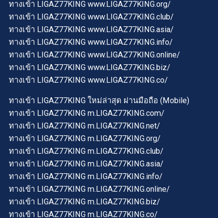
ทางเข้า LIGAZ77KING www.LIGAZ77KING.org/
ทางเข้า LIGAZ77KING www.LIGAZ77KING.club/
ทางเข้า LIGAZ77KING www.LIGAZ77KING.asia/
ทางเข้า LIGAZ77KING www.LIGAZ77KING.info/
ทางเข้า LIGAZ77KING www.LIGAZ77KING.online/
ทางเข้า LIGAZ77KING www.LIGAZ77KING.biz/
ทางเข้า LIGAZ77KING www.LIGAZ77KING.co/
ทางเข้า LIGAZ77KING ใหม่ล่าสุด ผ่านมือถือ (Mobile)
ทางเข้า LIGAZ77KING m.LIGAZ77KING.com/
ทางเข้า LIGAZ77KING m.LIGAZ77KING.net/
ทางเข้า LIGAZ77KING m.LIGAZ77KING.org/
ทางเข้า LIGAZ77KING m.LIGAZ77KING.club/
ทางเข้า LIGAZ77KING m.LIGAZ77KING.asia/
ทางเข้า LIGAZ77KING m.LIGAZ77KING.info/
ทางเข้า LIGAZ77KING m.LIGAZ77KING.online/
ทางเข้า LIGAZ77KING m.LIGAZ77KING.biz/
ทางเข้า LIGAZ77KING m.LIGAZ77KING.co/