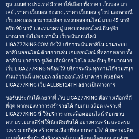
พูล แบบต่างประเทศ มีราคาให้เลือก ทั้งราคา เว็บบอล มา
เลย์ , ราคา เว็บบอล ฮ่องกง , ราคา เว็บบอล ยุโรป นอกจากนี้
เว็บแทงบอล สามารถเลือก แทงบอลออนไลน์ แบบ 45 นาที
หรือ 90 นาที และหมวดหมู่ แทงบอลออนไลน์ อื่นๆอีก
มากมาย ยังไม่พอเท่านั้น เว็บพนันออนไลน์
LIGAZ77KING.COM ยังให้ บริการพนัน คาสิโน ผ่านระบบ
คาสิโนออนไลน์ ด้วยการเล่น เกมออนไลน์ ที่หลากหลาย ทั้ง
คาสิโน บาคาร่า รูเล็ต เสือมังกร ไฮโล และอื่นๆ อีกมากมาย
เว็บ LIGAZ77KING พร้อมให้ บริการพนัน ทุกท่านได้ร่วมสนุก
กันแล้ววันนี้ แทงบอล สล็อตออนไลน์ บาคาร่า พันธมิตร
LIGAZ77KING เว็บ ALLBET24TH อย่างเป็นทางการ
ขอรับประกันได้เลยว่าที่ เว็บ LIGAZ77KING คือทางเลือกที่ดี
ที่สุด หากมองหาการสร้ารายได้ กับเกม สล็อต เพราะที่
LIGAZ77KING นี้ ให้บริการ เกมสล็อตออนไลน์ ที่ยกขวบ
ความรวยมาเสิร์ฟให้นักเดิมพันได้ อย่างครบครัน และครบ
วงจร มากที่สุด สร้างทางเลือกที่หลากหลายได้ ด้วยค่ายผลิต
เกมสล็อตชั้นนำ ที่สร้างสรรค์เกม สล็อตแจ็คพอตแตกง่าย