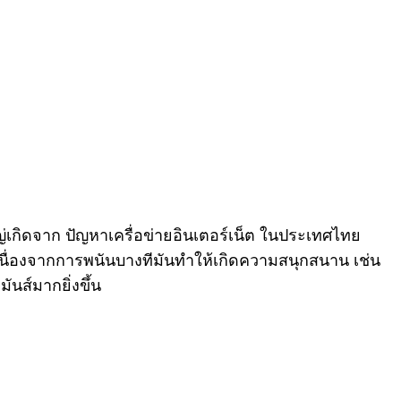
เกิดจาก ปัญหาเครื่อข่ายอินเตอร์เน็ต ในประเทศไทย
 เนื่องจากการพนันบางทีมันทำให้เกิดความสนุกสนาน เช่น
นส์มากยิ่งขึ้น