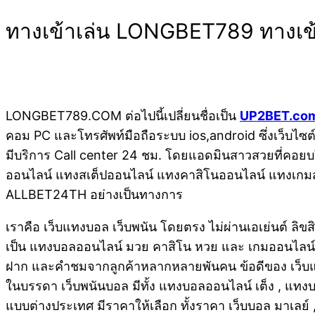
ทางเข้าเล่น LONGBET789 ทางเ
LONGBET789.COM ต่อไปนี้เปลี่ยนชื่อเป็น
UP2BET.co
คอม PC และโทรศัพท์มือถือระบบ ios,android ซึ่งเว็บไซ
มีบริการ Call center 24 ชม. โดยแอดมินสาวสวยที่คอ
ออนไลน์ แทงสเต็ปออนไลน์ แทงคาสิโนออนไลน์ แทงเกมส์
ALLBET24TH อย่างเป็นทางการ
เราคือ เว็บแทงบอล เว็บพนัน โดยตรง ไม่ผ่านเอเย่นต์ ลิข
เป็น แทงบอลออนไลน์ มวย คาสิโน หวย และ เกมออนไลน์ 
ฝาก และคำชมจากลูกค้าหลากหลายพันคน ข้อดีของ เว็บแทงบ
ในบรรดา เว็บพนันบอล มีทั้ง แทงบอลออนไลน์ เต็ง , แท
แบบต่างประเทศ มีราคาให้เลือก ทั้งราคา เว็บบอล มาเลย