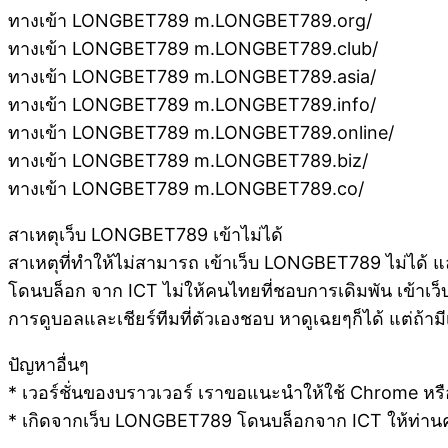
ทางเข้า LONGBET789 m.LONGBET789.org/
ทางเข้า LONGBET789 m.LONGBET789.club/
ทางเข้า LONGBET789 m.LONGBET789.asia/
ทางเข้า LONGBET789 m.LONGBET789.info/
ทางเข้า LONGBET789 m.LONGBET789.online/
ทางเข้า LONGBET789 m.LONGBET789.biz/
ทางเข้า LONGBET789 m.LONGBET789.co/
สาเหตุเว็บ LONGBET789 เข้าไม่ได้
สาเหตุที่ทำให้ไม่สามารถ เข้าเว็บ LONGBET789 ไม่ได้
โดนบล็อก จาก ICT ไม่ให้คนไทยที่ชอบการเดิมพัน เข้าเว็
การดูบอลและเชียร์ทีมที่ตัวเองชอบ หาดูเฉยๆก็ได้ แต่ถ้าม
ปัญหาอื่นๆ
* เวอร์ชั่นของบราวเวอร์ เราขอแนะนำให้ใช้ Chrome หรือ 
* เกิดจากเว็บ LONGBET789 โดนบล็อกจาก ICT ให้ท่านคล