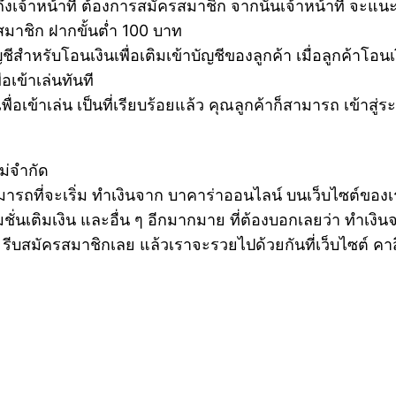
ถึงเจ้าหน้าที ต้องการสมัครสมาชิก จากนั้นเจ้าหน้าที จะ
รสมาชิก ฝากขั้นต่ำ 100 บาท
ัญชีสำหรับโอนเงินเพื่อเติมเข้าบัญชีของลูกค้า เมื่อลูกค้าโ
่อเข้าเล่นทันที
เพื่อเข้าเล่น เป็นที่เรียบร้อยแล้ว คุณลูกค้าก็สามารถ เข้า
ม่จำกัด
ก็สามารถที่จะเริ่ม ทำเงินจาก บาคาร่าออนไลน์ บนเว็บไซต์
ชั่นเติมเงิน และอื่น ๆ อีกมากมาย ที่ต้องบอกเลยว่า ทำเงิ
รีบสมัครสมาชิกเลย แล้วเราจะรวยไปด้วยกันที่เว็บไซต์ 