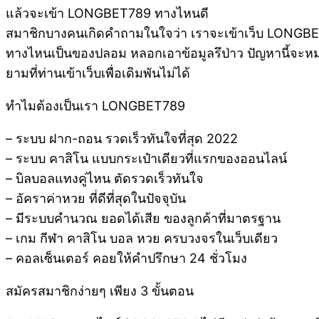
แล้วจะเข้า LONGBET789 ทางไหนดี
สมาชิกบางคนเกิดคำถามในใจว่า เราจะเข้าเว็บ LONGBE
ทางไหนเป็นของปลอม หลอกเอาข้อมูลรึป่าว ปัญหานี้จะหมดไ
ยามที่ท่านเข้าเว็บเพื่อเดิมพันไม่ได้
ทำไมต้องเป็นเรา LONGBET789
– ระบบ ฝาก-ถอน รวดเร็วทันใจที่สุด 2022
– ระบบ คาสิโน แบบกระเป๋าเดียวที่แรกของออนไลน์
– บิลบอลแทงคู่ไหน ตัดรวดเร็วทันใจ
– อัคราค่าหวย ที่ดีที่สุดในปัจจุบัน
– มีระบบคำนวณ ยอดได้เสีย ของลูกค้าที่มาตรฐาน
– เกม กีฬา คาสิโน บอล หวย ครบวงจรในเว็บเดียว
– คอลเซ็นเตอร์ คอยให้คำปรึกษา 24 ชั่วโมง
สมัครสมาชิกง่ายๆ เพียง 3 ขั้นตอน