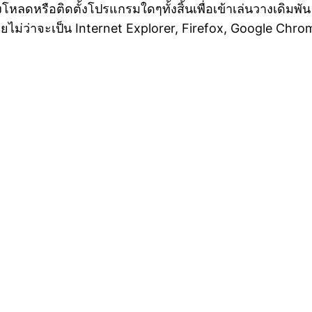
องโหลดหรือติดตั้งโปรแกรมใดๆทั้งสิ้นเพื่อเข้าเล่นวางเดิม
ยไม่ว่าจะเป็น Internet Explorer, Firefox, Google Chro