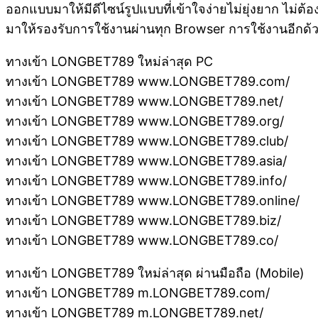
ออกแบบมาให้มีดีไซน์รูปแบบที่เข้าใจง่ายไม่ยุ่งยาก ไม่ต้
มาให้รองรับการใช้งานผ่านทุก Browser การใช้งานอีกด้ว
ทางเข้า LONGBET789 ใหม่ล่าสุด PC
ทางเข้า LONGBET789 www.LONGBET789.com/
ทางเข้า LONGBET789 www.LONGBET789.net/
ทางเข้า LONGBET789 www.LONGBET789.org/
ทางเข้า LONGBET789 www.LONGBET789.club/
ทางเข้า LONGBET789 www.LONGBET789.asia/
ทางเข้า LONGBET789 www.LONGBET789.info/
ทางเข้า LONGBET789 www.LONGBET789.online/
ทางเข้า LONGBET789 www.LONGBET789.biz/
ทางเข้า LONGBET789 www.LONGBET789.co/
ทางเข้า LONGBET789 ใหม่ล่าสุด ผ่านมือถือ (Mobile)
ทางเข้า LONGBET789 m.LONGBET789.com/
ทางเข้า LONGBET789 m.LONGBET789.net/