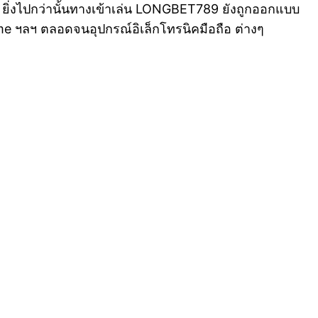
พัน ยิ่งไปกว่านั้นทางเข้าเล่น LONGBET789 ยังถูกออกแบบ
me ฯลฯ ตลอดจนอุปกรณ์อิเล็กโทรนิคมือถือ ต่างๆ