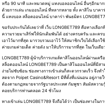
หรือ 90 นาที และหมวดหมู่ แทงบอลออนไลน์ อื่นๆอีกมาก
ด้วยการเล่น เกมออนไลน์ ที่หลากหลาย ทั้ง คาสิโน บาคาร่
นี้ แทงบอล สล็อตออนไลน์ บาคาร่า พันธมิตร LONGBET
ขอรับประกันได้เลยว่าที่ เว็บ LONGBET789 คือทางเลือกท
ความรวยมาเสิร์ฟให้นักเดิมพันได้ อย่างครบครัน และครบว
เอาไว้มากที่สุด มารวบรวมเอาไว้ ให้สมาชิกเว็บได้เลือกใช้
ค่ายเกมค่ายเด็ด ค่ายดัง มาให้บริการมากที่สุด ในเว็บเดีย
LONGBET789 ผู้นำบริการเกมส์คาสิโนออนไลน์ผ่านเครือข่า
สล็อตออนไลน์ LONGBET789 เป็นคาสิโนออนไลน์ที่มีสามาช
ง่ายไม่ซับซ้อน ช่องทางการเข้าเล่นก็สะดวกรวดเร็ว จึง
สดจาก Poipet Casino&Resort มีที่ตั้งที่แน่นอน อยู่ภ
ต้องตามกฏหมายจากรัฐบาลประเทศ กัมพูชา สัมผัสความรู
คอยบริการท่านตลอด 24 ชั่วโมง
ทางเข้าเล่น LONGBET789 จึงถือได้ว่า เป็นช่องทางในก