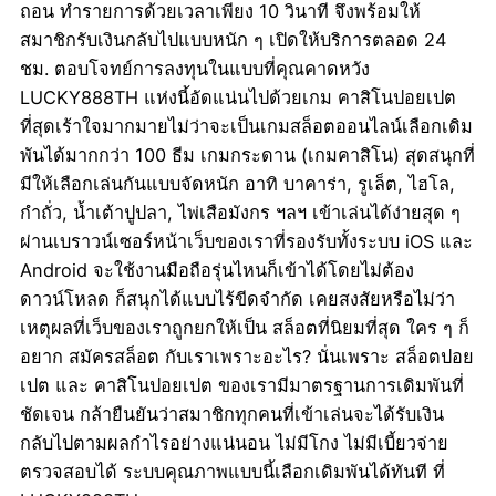
ถอน ทำรายการด้วยเวลาเพียง 10 วินาที จึงพร้อมให้
สมาชิกรับเงินกลับไปแบบหนัก ๆ เปิดให้บริการตลอด 24
ชม. ตอบโจทย์การลงทุนในแบบที่คุณคาดหวัง
LUCKY888TH แห่งนี้อัดแน่นไปด้วยเกม คาสิโนปอยเปต
ที่สุดเร้าใจมากมายไม่ว่าจะเป็นเกมสล็อตออนไลน์เลือกเดิม
พันได้มากกว่า 100 ธีม เกมกระดาน (เกมคาสิโน) สุดสนุกที่
มีให้เลือกเล่นกันแบบจัดหนัก อาทิ บาคาร่า, รูเล็ต, ไฮโล,
กำถั่ว, น้ำเต้าปูปลา, ไพ่เสือมังกร ฯลฯ เข้าเล่นได้ง่ายสุด ๆ
ผ่านเบราวน์เซอร์หน้าเว็บของเราที่รองรับทั้งระบบ iOS และ
Android จะใช้งานมือถือรุ่นไหนก็เข้าได้โดยไม่ต้อง
ดาวน์โหลด ก็สนุกได้แบบไร้ขีดจำกัด เคยสงสัยหรือไม่ว่า
เหตุผลที่เว็บของเราถูกยกให้เป็น สล็อตที่นิยมที่สุด ใคร ๆ ก็
อยาก สมัครสล็อต กับเราเพราะอะไร? นั่นเพราะ สล็อตปอย
เปต และ คาสิโนปอยเปต ของเรามีมาตรฐานการเดิมพันที่
ชัดเจน กล้ายืนยันว่าสมาชิกทุกคนที่เข้าเล่นจะได้รับเงิน
กลับไปตามผลกำไรอย่างแน่นอน ไม่มีโกง ไม่มีเบี้ยวจ่าย
ตรวจสอบได้ ระบบคุณภาพแบบนี้เลือกเดิมพันได้ทันที ที่