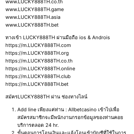
www.LUCKY888TH.co.th
www.LUCKY888TH.game
www.LUCKY888TH.asia
www.LUCKY888TH.bet
ทางเข้า LUCKY888TH ผ่านมือถือ ios & Androis
https://m.LUCKY888TH.com
https://m.LUCKY888TH.org
https://m.LUCKY888TH.co.th
https://m.LUCKY888TH.online
https://m.LUCKY888TH.club
https://m.LUCKY888TH.bet
สมัครLUCKY888TH ผ่าน ช่องทางไลน์
Add line เพียงแค่ท่าน : Allbetcasino เข้าไปเพื่อ
สมัครสมาชิกจะมีพนักงานกรอกข้อมูลของท่านคอย
บริการตลอด 24 hr.
ขั้นตอนการโอนเงินและแจ้งโอนเข้าบัญชีที่ใช้ในการ