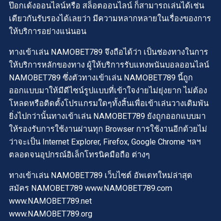
ป๊อกเด้งออนไลน์หรือ สล็อตออนไลน์ ก็สามารถเล่นได้เช่น
เดียวกันรับรองได้เลยว่า มีความหลากหลายในเรื่องของการ
ให้บริการอย่างแน่นอน
ทางเข้าเล่น NAMOBET789 จึงถือได้ว่า เป็นช่องทางในการ
ให้บริการหลักของทาง ผู้ให้บริการรับแทงพนันบอลออนไลน์
NAMOBET789 ซึ่งตัวทางเข้าเล่น NAMOBET789 นี้ถูก
ออกแบบมาให้มีดีไซน์รูปแบบที่เข้าใจง่ายไม่ยุ่งยาก ไม่ต้อง
โหลดหรือติดตั้งโปรแกรมใดๆทั้งสิ้นเพื่อเข้าเล่นวางเดิมพัน
ยิ่งไปกว่านั้นทางเข้าเล่น NAMOBET789 ยังถูกออกแบบมา
ให้รองรับการใช้งานผ่านทุก Browser การใช้งานอีกด้วยไม่
ว่าจะเป็น Internet Explorer, Firefox, Google Chrome ฯลฯ
ตลอดจนอุปกรณ์อิเล็กโทรนิคมือถือ ต่างๆ
ทางเข้าเล่น NAMOBET789 เว็บไซต์ อัพเดทใหม่ล่าสุด
สมัคร NAMOBET789 www.NAMOBET789.com
www.NAMOBET789.net
www.NAMOBET789.org