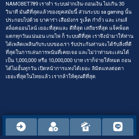
NAMOBET789 เราทำ ระบบฝากเงิน-ถอนเงิน ไม่เกิน 30
วินาที มันดีที่สุดแล้วของยุคสมัยนี้ ส่วนระบบ sa gaming นั้น
ประกอบไปด้วย บาคาร่า เสือมังกร รูเล็ต กำถั่ว และ เกมส์
สล็อตออนไลน์ เยอะที่สุดและ ดีที่สุด เสถียรที่สุด แจ็คพ็อต
แตกทุกวันแน่นอน เกมไพ่ ก็ ระบบดีที่สุด เราจึงนำมาให้ท่าน
ได้เพลิดเพลินกับระบบของเรา รับประกันท่านจะได้รับสิ่งที่ดี
ที่สุดในการเล่นการพนันที่เคยเจอ และไม่ว่าท่านจะเล่นได้
เป็น 1,000,000 หรือ 10,000,000 บาท เราก็จ่ายให้หมด ถอน
ได้ไม่อั้นทุกวัน เปิดหน้าการแทงได้เยอะ ลิมิตแทงต่อตา
เยอะที่สุดในไทยแล้ว เรากล้าให้คุณดีที่สุด.
LOGIN
REGISTER
PROMOTION
CONTACT