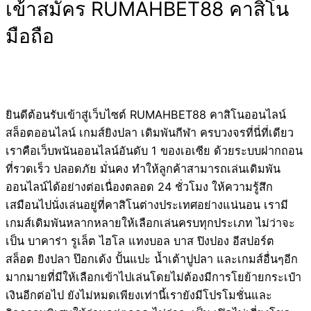
เข้าสมัคร RUMAHBET88 คาสิโน
มือถือ
ยินดีต้อนรับเข้าสู่เว็บไซต์ RUMAHBET88 คาสิโนออนไลน์
สล็อตออนไลน์ เกมส์ยิงปลา เดิมพันกีฬา ครบวงจรที่นี่ที่เดียว
เราคือเว็บพนันออนไลน์อันดับ 1 ของเอเซีย ด้วยระบบฝากถอน
ที่รวดเร็ว ปลอดภัย มั่นคง ทำให้ลูกค้าสามารถเล่นเดิมพัน
ออนไลน์ได้อย่างต่อเนื่องตลอด 24 ชั่วโมง ให้ความรู้สึก
เสมือนไปนั่งเล่นอยู่ที่คาสิโนต่างประเทศอย่างแน่นอน เรามี
เกมส์เดิมพันหลากหลายให้เลือกเล่นครบทุกประเภท ไม่ว่าจะ
เป็น บาคาร่า รูเล็ต ไฮโล แทงบอล บาส ปิงปอง อีสปอร์ต
สล็อต ยิงปลา ป๊อกเด้ง ปั้นแปะ น้ำเต้าปูปลา และเกมส์อื่นๆอีก
มากมายที่มีให้เลือกเข้าไปเล่นโดยไม่ต้องมีการโยย้ายกระเป๋า
เงินอีกต่อไป ยังไม่หมดเพียงเท่านี้เรายังมีโปรโมชั่นและ