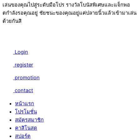
เล่นของคุณไปสู่ระดับมือโปร รางวัลโบนัสพิเศษและแจ็กพอ
ตกำลังรอคุณอยู่ ชัยชนะของคุณอยู่แค่ปลายนิ้วแล้วเข้ามาเล่น
ด้วยกันสิ
Login
register
promotion
contact
หน้าแรก
โปรโมชั่น
สมัครสมาชิก
คาสิโนสด
สปอร์ต