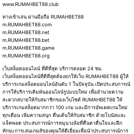
www.RUMAHBET88.club
ทางเข้าเล่น ผ่านมือถือ RUMAHBET88
m.RUMAHBET88.com
m.RUMAHBET88.net
m.RUMAHBET88.bet
m.RUMAHBET88.game
m.RUMAHBET88.org
เว็บสล็อตออนไลน์ ที่ดีที่สุด บริการตลอด 24 ชม.
เว็บสล็อตออนไลน์ที่ดีที่สุดต้องยกให้เว็บ RUMAHBET88 ผู้ให้
บริการเกมสล็อตออนไลน์อันดับ 1 ในปัจจุบัน เปิดประสบการณ์
การให้บริการเดิมพันออนไลน์รูปแบบใหม่ เพื่ออำนวยความ
สะดวกสบายให้กับสมาชิกของเว็บไซต์ RUMAHBET88 ให้
บริการเกมสล็อตมากกว่า 100 เกม และมีการอัพเดตเกมใหม่
ทุกเดือน เพิ่มความสนุก ตื่นเต้นให้กับสมาชิก ด้วยโบนัสและ
แจ็คพอต ประสบการณ์การหมุนวงล้อที่ตื่นตาตื่นใจและฝึก
ทักษะการเล่นเกมส์ของคุณให้ดีเยี่ยมเพื่อนำประสบการณ์การ