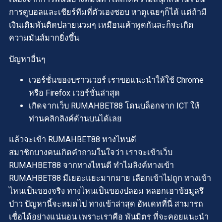
การดูบอลและเชียร์ทีมที่ตัวเองชอบ หาดูเฉยๆก็ได้ แต่ถ้ามี
เงินเดิมพันติดปลายนวมๆ เหมือนเค้าพูดกันละก็จะเกิด
ความมันส์มากยิ่งขึ้น
ปัญหาอื่นๆ
เวอร์ชั่นของบราวเวอร์ เราขอแนะนำให้ใช้ Chrome
หรือ Firefox เวอร์ชั่นล่าสุด
เกิดจากเว็บ RUMAHBET88 โดนบล็อกจาก ICT ให้
ท่านคลิกลิงค์ด้านบนได้เลย
แล้วจะเข้า RUMAHBET88 ทางไหนดี
สมาชิกบางคนเกิดคำถามในใจว่า เราจะเข้าเว็บ
RUMAHBET88 จากทางไหนดี ทำไมลิงค์ทางเข้า
RUMAHBET88 มีเยอะแยะมากมาย เลือกเข้าไม่ถูก ทางเข้า
ไหนเป็นของจริง ทางไหนเป็นของปลอม หลอกเอาข้อมูลรึ
ป่าว ปัญหานี้จะหมดไป ทางเข้าล่าสุด อัพเดทที่นี่ สามารถ
เชื่อได้อย่างแน่นอน เพราะเราคือ พันมิตร ที่จะคอยแนะนำ