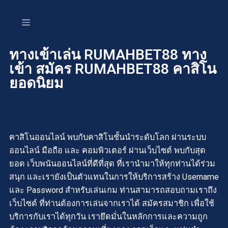
ทางเข้าเล่น RUMAHBET88 ทาง
เข้า สมัคร RUMAHBET88 คาสิโน
ยอดนิยม
คาสิโนออนไลน์ พบกับคาสิโนชั้นนำระดับโลก ผ่านระบบ
ออนไลน์ มือถือ และ คอมพิวเตอร์ ผ่านเว็บไซต์ พบกับสุด
ยอด เว็บพนันออนไลน์ที่ดีที่สุด ที่เรานำมาให้ทุกท่านได้ร่วม
สนุก และเรายังเป็นตัวแทนในการให้บริการสร้าง Username
และ Password สำหรับเล่นเกม ท่านสามารถสอบถามเราถึง
เว็บไซต์ ที่ท่านต้องการเล่นจากเราได้ สมัครสมาชิก เพื่อใช้
บริการกับเราได้ทุกวัน เรายึดมั่นในหลักการและความถูก