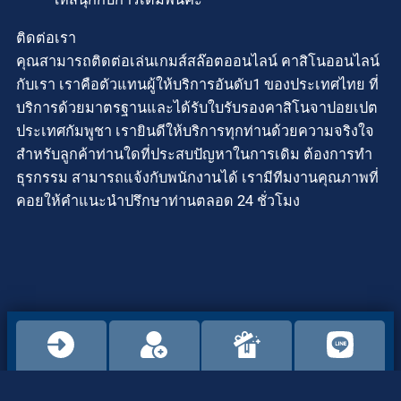
ติดต่อเรา
คุณสามารถติดต่อเล่นเกมส์สล๊อตออนไลน์ คาสิโนออนไลน์
กับเรา เราคือตัวแทนผู้ให้บริการอันดับ1 ของประเทศไทย ที่
บริการด้วยมาตรฐานและได้รับใบรับรองคาสิโนจาปอยเปต
ประเทศกัมพูชา เรายินดีให้บริการทุกท่านด้วยความจริงใจ
สำหรับลูกค้าท่านใดที่ประสบปัญหาในการเดิม ต้องการทำ
ธุรกรรม สามารถแจ้งกับพนักงานได้ เรามีทีมงานคุณภาพที่
คอยให้คำแนะนำปรึกษาท่านตลอด 24 ชั่วโมง
LOGIN
REGISTER
PROMOTION
CONTACT