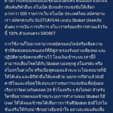
ด้านการแทงบอลแบบเอเชี่ยนแฮนดิแคป พนันบอล และเล่น
เดิมพันกีฬาอื่นๆ สโบเบ็ต มีเกมส์การแข่งขันให้เลือก
มากกว่า 500 รายการเว็บ สโบเบ็ต ประเทศไทย สมัครผ่าน
เรา สมัครตรงกับ SLOTCAFE44 เอเย่น Sbobet ปลอดภัย
มั่นคง การเงิน การบริการ สโบ เราพร้อมบริการท่านแล้ววัน
นี้ 100% ตัวแทนตรง SBOBET
การใช้งานก็ไม่ยากสามารถสมัครออนไลน์หรือเพื่อความ
ชัวร์ติดต่อคอลเซนเตอร์ที่มีคู่สายรองรับอย่างเพียงพอ และ
ปฏิบัติตามข้อตกลงที่ร่างไว้ โอนเงินเข้าระบบ เท่านี้ก็
สามารถเสี่ยงโชคได้กับ Sbobet บอลทุกคู่ สโมสรดัง หรือ
สโมสรในดวงใจ หรือเบื่อฟุตบอลแล้วจะแวะไปแทงบาสก็มี
ให้ได้เล่น และมีกีฬาอื่นให้แทงด้วย นอกจากกีฬาแล้วยังมี
คาสิโนและสล็อตให้เล่นระหว่างชมการแข่งขันเพื่อลุ้นผล
เรียกว่าวัดดวงกันตลอด 24 ชั่วโมงจริง ๆ ยังไม่พอ! สำหรับ
ใครที่อยากทดลองเข้าชมระบบการทำงานของ Sbobet ก็มี
User ให้ได้ลองเข้าชมได้เพื่อการการันตีSbobet ยังมีโปรโม
ชั่นเสริมให้กับสมาชิกอย่างอิ่มหน่ำใจ อย่างสะสมแต้มเพื่อ