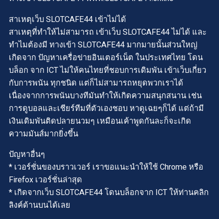
สาเหตุเว็บ SLOTCAFE44 เข้าไม่ได้
สาเหตุที่ทำให้ไม่สามารถ เข้าเว็บ SLOTCAFE44 ไม่ได้ และ
ทำไมต้องมี ทางเข้า SLOTCAFE44 มากมายนั้นส่วนใหญ่
เกิดจาก ปัญหาเครื่อข่ายอินเตอร์เน็ต ในประเทศไทย โดน
บล็อก จาก ICT ไม่ให้คนไทยที่ชอบการเดิมพัน เข้าเว็บเกี่ยว
กับการพนัน ทุกชนิด แต่ก็ไม่สามารถหยุดพวกเราได้
เนื่องจากการพนันบางทีมันทำให้เกิดความสนุกสนาน เช่น
การดูบอลและเชียร์ทีมที่ตัวเองชอบ หาดูเฉยๆก็ได้ แต่ถ้ามี
เงินเดิมพันติดปลายนวมๆ เหมือนเค้าพูดกันละก็จะเกิด
ความมันส์มากยิ่งขึ้น
ปัญหาอื่นๆ
* เวอร์ชั่นของบราวเวอร์ เราขอแนะนำให้ใช้ Chrome หรือ
Firefox เวอร์ชั่นล่าสุด
* เกิดจากเว็บ SLOTCAFE44 โดนบล็อกจาก ICT ให้ท่านคลิก
ลิงค์ด้านบนได้เลย