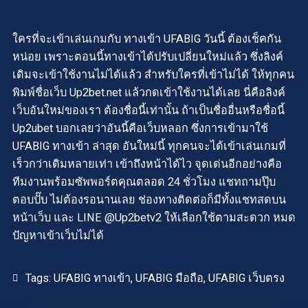
ใครที่จะเข้าเล่นเกมกับ ทางเข้า UFABIG วันนี้ ต้องเช็คกัน
หน่อย เพราะตอนนี้ทางเข้าได้ปรับเปลี่ยนใหม่แล้ว ซึ่งลิงค์
เดิมจะเข้าใช้งานไม่ได้แล้ว สำหรับใครที่เข้าไม่ได้ ให้ทุกคน
พิมพ์ชื่อเว็บ Up2bet.net แล้วกดเข้าใช้งานได้เลย นี่คือลิงค์
เว็บอันใหม่ของเรา ต้องชื่อนี้เท่านั้น ถ้าเป็นชื่ออื่นหรือชื่อนี้
Up2ubet บอกเลยว่าอันนี้คือเว็บหลอก ซึ่งการเข้ามาใช้
UFABIG ทางเข้า ล่าสุด อันใหม่นี้ ทุกคนจะได้เข้าเล่นเกมที่
เร็วกว่าเดิมหลายเท่า เข้าถึงหน้าได้ไว จุดเด่นอีกอย่างคือ
ทีมงานพร้อมซัพพอร์ตคุณตลอด 24 ชั่วโมง แชทถามปุ๊บ
ตอบปั๊บ ไม่ต้องรอนานเลย ช่องทางติดต่อก็มีทั้งแชทสดบน
หน้าเว็บ และ LINE @Up2betv2 ให้เลือกใช้ตามสะดวก หมด
ปัญหาเข้าเว็บไม่ได้
Tags:
UFABIG ทางเข้า
,
UFABIG มือถือ
,
UFABIG เว็บตรง