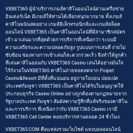
VXBET365 ผู้นำบริการเกมส์คาสิโนออนไลน์ผ่านเครือข่าย
อินเตอร์เน็ต มีเกมส์ให้ท่านได้เลือกสนุกมากมาย ทั้งเกมส์
คาสิโนพนันสดอย่าง เกมส์อิเล็กทรอนิกส์และเกมส์สล็อต
ออนไลน์ VXBET365 เป็นคาสิโนออนไลน์ที่มีสามาชิกสมัคร
เข้า มาเล่นมากที่สุดด้วยการบริการที่เหนือกว่า ระบบมี
ความเสถียรและความปลอดภัยสูง รูปแบบการเล่นที่ ง่ายไม่
ซับซ้อน ช่องทางการเข้าเล่นก็สะดวกรวดเร็ว จึงทำให้ลูกค้า
ที่เล่นคาสิโนออนกับ VXBET365 Casino เล่นได้อย่างมั่นใจ
ไร้กังวลในVXBET365 คาสิโนถ่ายทอดสดจาก Poipet
Casino&Resort มีที่ตั้งที่แน่นอน อยู่ภายในบ่อน ปอยเปต
ประเทศกัมพูชา VXBET365 เป็นคาสิโนได้รับใบอนุญาตให้
ประกอบธุรกิจ Casino Online อย่างถูกต้องตามกฏหมายจาก
รัฐบาลประเทศ กัมพูชา สัมผัสความรู้สึกที่แท้จริงของคาสิโน
และการบริการ ที่เหนือกว่ากับ VXBET365 Casino เรามี
VXBET365 Call Center คอยบริการท่านตลอด 24 ชั่วโมง
VXBET365.COM คือแหล่งรวมเว็บไซต์ แทงบอลออนไลน์