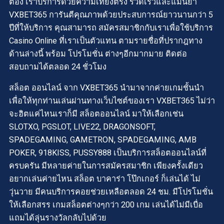
ต้อง เราบริการด้วยความเที่ยงตรง รวดเร็วและแม่นยำ
VXBET365 การันตีคุณภาพด้วยประสบการณ์ยาวนานกว่า 5
ปีที่ให้บริการ คุณสามารถ สมัครสมาชิกกับเราเพื่อใช้บริการ
Casino Online ที่เราเป็นตัวแทน ตามรายชื่อที่ปรากฎทาง
ด้านล่างนี้ พร้อม โปรโมชั่น ต่างๆอีกมากมาย ติดต่อ
สอบถามได้ตลอด 24 ชั่วโมง
สล็อต ออนไลน์ จาก VXBET365 นำมาจากค่ายเกมชั้นนำ
เพื่อให้ทุกท่านเล่นผ่านทางเว็บไซต์ของเรา VXBET365 ไม่ว่า
จะฮิตแค่ไหนเราก็มี สล็อตออนไลน์ มาให้เลือกเช่น
SLOTXO, PGSLOT, LIVE22, DRAGONSOFT,
SPADEGAMING, GAMETRON, SPADEGAMING, AMB
POKER, 918KISS, PUSSY888 เป็นบริการสล็อตออนไลน์ที่
ครบครัน มีหลายค่ายในการสมัครสมาชิก เพียงครั้งเดียว
อยากเล่นค่ายไหน สล็อต บาคาร่า โป๊กเกอร์ ก็เล่นได้ ไม่
วุ่นวาย มีคนบริการคอยช่วยเหลือตลอด 24 ชม. มีโปรโมชั่น
ให้เลือกสรร เกมสล็อตต่างๆกว่า 200 เกม เล่นได้ไม่มีเบื่อ
แถมได้ลุ่นรางวัลกลับไปด้วย