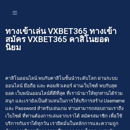
ทางเข้าเล่น VXBET365 ทางเข้า
สมัคร VXBET365 คาสิโนยอด
นิยม
คาสิโนออนไลน์ พบกับคาสิโนชั้นนำระดับโลก ผ่านระบบ
ออนไลน์ มือถือ และ คอมพิวเตอร์ ผ่านเว็บไซต์ พบกับสุด
ยอด เว็บพนันออนไลน์ที่ดีที่สุด ที่เรานำมาให้ทุกท่านได้ร่วม
สนุก และเรายังเป็นตัวแทนในการให้บริการสร้าง Username
และ Password สำหรับเล่นเกม ท่านสามารถสอบถามเราถึง
เว็บไซต์ ที่ท่านต้องการเล่นจากเราได้ สมัครสมาชิก เพื่อใช้
บริการกับเราได้ทุกวัน เรายึดมั่นในหลักการและความถูก