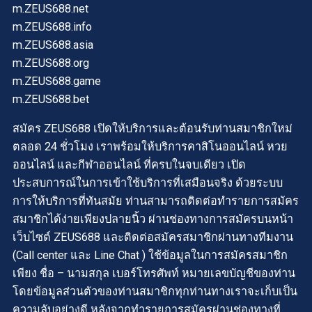
m.ZEUS688.net
m.ZEUS688.info
m.ZEUS688.asia
m.ZEUS688.org
m.ZEUS688.game
m.ZEUS688.bet
สมัคร ZEUS688 เปิดให้บริการและต้อนรับท่านสมาชิกใหม่
ตลอด 24 ชั่วโมง เราพร้อมให้บริการคาสิโนออนไลน์ หวย
ออนไลน์ และกีฬาออนไลน์ ที่ครบในจบเดียว เปิด
ประสบการณ์ในการเข้าใช้บริการที่เสมือนจริง ด้วยระบบ
การให้บริการที่ทันสมัย ท่านสามารถติดต่อทำรายการสมัคร
สมาชิกได้ง่ายเพียงปลายนิ้ว ผ่านช่องทางการสมัครบนหน้า
เว็บไซต์ ZEUS688 และติดต่อสมัครสมาชิกผ่านทางทีมงาน
(Call center และ Line Chat ) ใช้ข้อมูลในการสมัครสมาชิก
เพียง ชื่อ – นามสกุล เบอร์โทรศัพท์ หมายเลขบัญชีของท่าน
โดยข้อมูลส่วนตัวของท่านสมาชิกทุกท่านทางเราจะเก็บเป็น
ความลับอย่างดี หลังจากทำรายการสมัครผ่านช่องทางที่