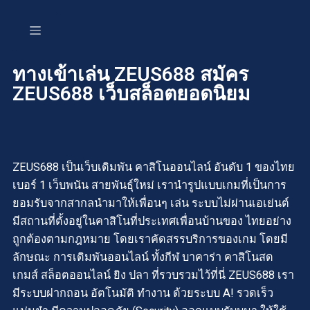
ทางเข้าเล่น ZEUS688 สมัคร
ZEUS688 เว็บสล็อตยอดนิยม
ZEUS688 เป็นเว็บเดิมพัน คาสิโนออนไลน์ อันดับ 1 ของไทย
เบอร์ 1 เว็บพนัน สายพันธุ์ใหม่ เรานำรูปแบบเกมที่เป็นการ
ยอมรับจากสากลนำมาให้เพื่อนๆ เล่น ระบบไม่ผ่านเอเย่นต์
มีสถานที่ตั้งอยู่ในคาสิโนที่ประเทศเพื่อนบ้านของ ไทยอย่าง
ถูกต้องตามกฎหมาย โดยเราคัดสรรบริการของเกม โดยมี
ลักษณะ การเดิมพันออนไลน์ ทั้งกีฬ บาคาร่า คาสิโนสด
เกมส์ สล็อตออนไลน์ ยิง ปลา ที่รวบรวมไว้ที่นี่ ZEUS688 เรา
มีระบบฝากถอน อัตโนมัติ ทำงาน ด้วยระบบ A! รวดเร็ว