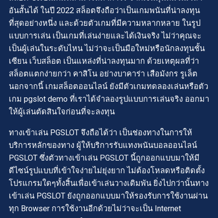
อันสั้นได้ ในปี 2022 สล็อตจึงถือว่าเป็นเกมพนันที่น่าลงทุน
ที่สุดอย่างหนึ่ง และด้วยตัวเกมที่มีความหลากหลาย ในรูป
แบบการเล่น เป็นเกมที่เล่นง่ายและได้เงินจริง ไม่ว่าคุณจะ
เป็นผู้เล่นในระดับไหน ไม่ว่าจะเป็นมือใหม่หรือนักลงทุนชั้น
เซียน เว็บสล็อต เป็นแหล่งที่น่าลงทุนมาก ด้วยเหตุผลที่ว่า
สล็อตแตกง่ายกว่า คาสิโน อย่างบาคาร่า เสือมังกร รูเล็ต
นอกจากนี้ เกมสล็อตออนไลน์ ยังมีตัวเกมทดลองเล่นหรือตัว
เกม pgslot demo ที่เราได้จำลองรูปแบบการเล่นจริง ออกมา
ให้ผู้เล่นตัดสินใจก่อนที่จะลงทุน
ทางเข้าเล่น PGSLOT จึงถือได้ว่า เป็นช่องทางในการให้
บริการหลักของทาง ผู้ให้บริการรับแทงพนันบอลออนไลน์
PGSLOT ซึ่งตัวทางเข้าเล่น PGSLOT นี้ถูกออกแบบมาให้มี
ดีไซน์รูปแบบที่เข้าใจง่ายไม่ยุ่งยาก ไม่ต้องโหลดหรือติดตั้ง
โปรแกรมใดๆทั้งสิ้นเพื่อเข้าเล่นวางเดิมพัน ยิ่งไปกว่านั้นทาง
เข้าเล่น PGSLOT ยังถูกออกแบบมาให้รองรับการใช้งานผ่าน
ทุก Browser การใช้งานอีกด้วยไม่ว่าจะเป็น Internet