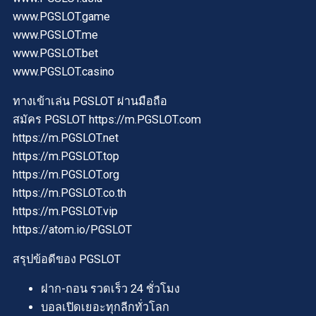
www.PGSLOT.game
www.PGSLOT.me
www.PGSLOT.bet
www.PGSLOT.casino
ทางเข้าเล่น PGSLOT ผ่านมือถือ
สมัคร PGSLOT https://m.PGSLOT.com
https://m.PGSLOT.net
https://m.PGSLOT.top
https://m.PGSLOT.org
https://m.PGSLOT.co.th
https://m.PGSLOT.vip
https://atom.io/PGSLOT
สรุปข้อดีของ PGSLOT
ฝาก-ถอน รวดเร็ว 24 ชั่วโมง
บอลเปิดเยอะทุกลีกทั่วโลก