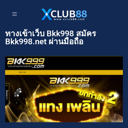
ทางเข้าเว็บ Bkk998 สมัคร
Bkk998.net ผ่านมือถือ