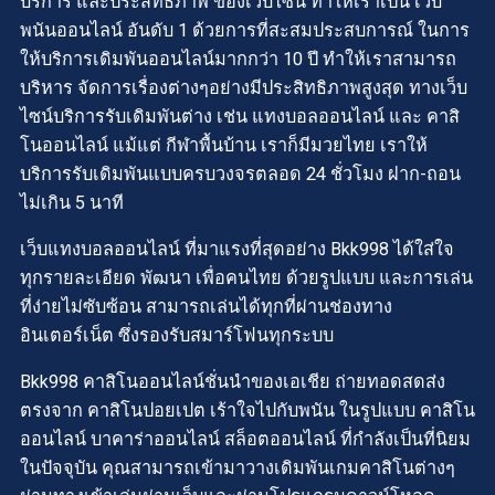
บริการ และประสิทธิภาพ ของเว็บไซน์ ทำให้เราเป็น เว็บ
พนันออนไลน์ อันดับ 1 ด้วยการที่สะสมประสบการณ์ ในการ
ให้บริการเดิมพันออนไลน์มากกว่า 10 ปี ทำให้เราสามารถ
บริหาร จัดการเรื่องต่างๆอย่างมีประสิทธิภาพสูงสุด ทางเว็บ
ไซน์บริการรับเดิมพันต่าง เช่น แทงบอลออนไลน์ และ คาสิ
โนออนไลน์ แม้แต่ กีฬาพื้นบ้าน เราก็มีมวยไทย เราให้
บริการรับเดิมพันแบบครบวงจรตลอด 24 ชั่วโมง ฝาก-ถอน
ไม่เกิน 5 นาที
เว็บแทงบอลออนไลน์ ที่มาแรงที่สุดอย่าง Bkk998 ได้ใส่ใจ
ทุกรายละเอียด พัฒนา เพื่อคนไทย ด้วยรูปแบบ และการเล่น
ที่ง่ายไม่ซับซ้อน สามารถเล่นได้ทุกที่ผ่านช่องทาง
อินเตอร์เน็ต ซึ่งรองรับสมาร์โฟนทุกระบบ
Bkk998 คาสิโนออนไลน์ชั่นนำของเอเชีย ถ่ายทอดสดส่ง
ตรงจาก คาสิโนปอยเปต เร้าใจไปกับพนัน ในรูปแบบ คาสิโน
ออนไลน์ บาคาร่าออนไลน์ สล็อตออนไลน์ ที่กำลังเป็นที่นิยม
ในปัจจุบัน คุณสามารถเข้ามาวางเดิมพันเกมคาสิโนต่างๆ