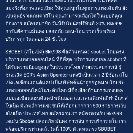
ผ่านทางเข้าเล่นผ่านเว็บและผ่านโปรแกรมดาวน์โหลด
สมจริงทั้งภาพและเสียง ให้คุณสนุกในทุกการแทงเดิมพัน ยัง
เป็นศูนย์รวมเกมคาสิโน คุณสามารถเลือกได้ในแบบที่คุณ
ต้องการ สมัครสมาชิก วันนี้รับโบนัสฟรีทันที 20%, Bkk998
การันตีความมั่นคง ปลอดภัย ถอน-โอน รวดเร็ว พร้อม
บริการทุกวันตลอด 24 ชั่วโมง
SBOBET (สโบเบ็ต) Bkk998 คือตัวแทนตง sbobet โดยตรง
บริการแทงบอลออนไลน์ ที่ดีที่สุด. บริการแทงบอล sbobet ที่
ได้รับความนิยมสูงสุดในประเทศไทย ด้วยประสบการณ์ ผู้
ชนะเลิศ EGR’s Asian Operator แห่งปี เป็นเวลา 2 ปีซ้อน สโบ
เบ็ตเอเซียนแฮนดิแคป เป็นบริษัทชั้นนำถูกกฏหมายโดยรับ
แทงบอลออนไลน์ในระดับโลก มีชื่อเสียงด้านการแทงบอล
แบบเอเชี่ยนแฮนดิแคป พนันบอล และเล่นเดิมพันกีฬาอื่นๆ ส
โบเบ็ต มีเกมส์การแข่งขันให้เลือกมากกว่า 500 รายการเว็บ
สโบเบ็ต ประเทศไทย สมัครผ่านเรา สมัครตรงกับ Bkk998
เอเย่น Sbobet ปลอดภัย มั่นคง การเงิน การบริการ สโบ เรา
พร้อมบริการท่านแล้ววันนี้ 100% ตัวแทนตรง SBOBET