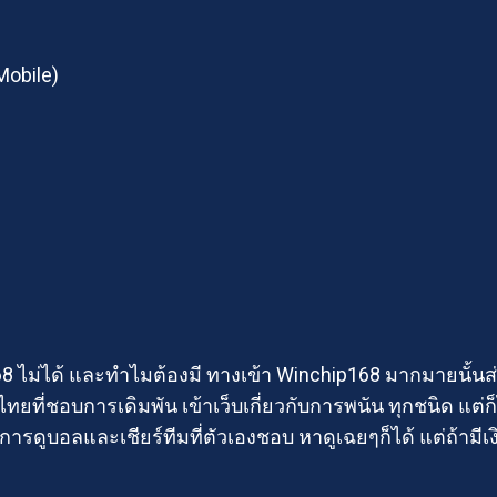
Mobile)
68 ไม่ได้ และทำไมต้องมี ทางเข้า Winchip168 มากมายนั้นส
ที่ชอบการเดิมพัน เข้าเว็บเกี่ยวกับการพนัน ทุกชนิด แต่
ารดูบอลและเชียร์ทีมที่ตัวเองชอบ หาดูเฉยๆก็ได้ แต่ถ้ามี