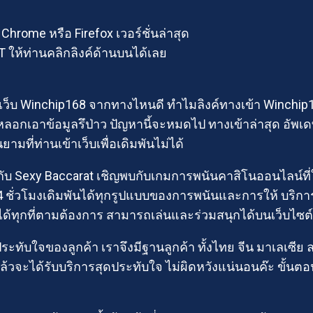
hrome หรือ Firefox เวอร์ชั่นล่าสุด
 ให้ท่านคลิกลิงค์ด้านบนได้เลย
ว็บ Winchip168 จากทางไหนดี ทำไมลิงค์ทางเข้า Winchip1
กเอาข้อมูลรึป่าว ปัญหานี้จะหมดไป ทางเข้าล่าสุด อัพเดทท
มที่ท่านเข้าเว็บเพื่อเดิมพันไม่ได้
ับ Sexy Baccarat เชิญพบกับเกมการพนันคาสิโนออนไลน์ที
ชั่วโมงเดิมพันได้ทุกรูปแบบของการพนันและการให้ บริกา
้ทุกที่ตามต้องการ สามารถเล่นและร่วมสนุกได้บนเว็บไซต์ค
ี่ประทับใจของลูกค้า เราจึงมีฐานลูกค้า ทั้งไทย จีน มาเลเซี
้วจะได้รับบริการสุดประทับใจ ไม่ผิดหวังแน่นอนค๊ะ ขั้นตอ