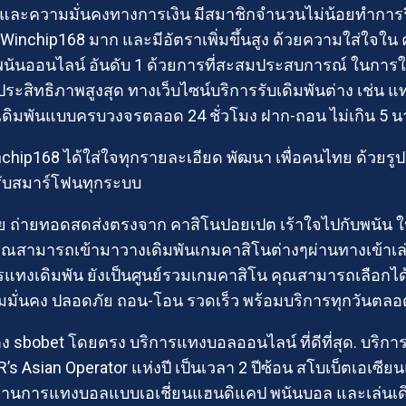
ร และความมั่นคงทางการเงิน มีสมาชิกจำนวนไม่น้อยทำการรีวิว
Winchip168 มาก และมีอัตราเพิ่มขึ้นสูง ด้วยความใส่ใจใน
บพนันออนไลน์ อันดับ 1 ด้วยการที่สะสมประสบการณ์ ในการใ
ประสิทธิภาพสูงสุด ทางเว็บไซน์บริการรับเดิมพันต่าง เช่
ับเดิมพันแบบครบวงจรตลอด 24 ชั่วโมง ฝาก-ถอน ไม่เกิน 5 น
nchip168 ได้ใส่ใจทุกรายละเอียด พัฒนา เพื่อคนไทย ด้วยรู
องรับสมาร์โฟนทุกระบบ
ีย ถ่ายทอดสดส่งตรงจาก คาสิโนปอยเปต เร้าใจไปกับพนัน 
บัน คุณสามารถเข้ามาวางเดิมพันเกมคาสิโนต่างๆผ่านทางเข้
แทงเดิมพัน ยังเป็นศูนย์รวมเกมคาสิโน คุณสามารถเลือกได้
มมั่นคง ปลอดภัย ถอน-โอน รวดเร็ว พร้อมบริการทุกวันตลอด
sbobet โดยตรง บริการแทงบอลออนไลน์ ที่ดีที่สุด. บริการ
s Asian Operator แห่งปี เป็นเวลา 2 ปีซ้อน สโบเบ็ตเอเซ
้านการแทงบอลแบบเอเชี่ยนแฮนดิแคป พนันบอล และเล่นเดิมพ