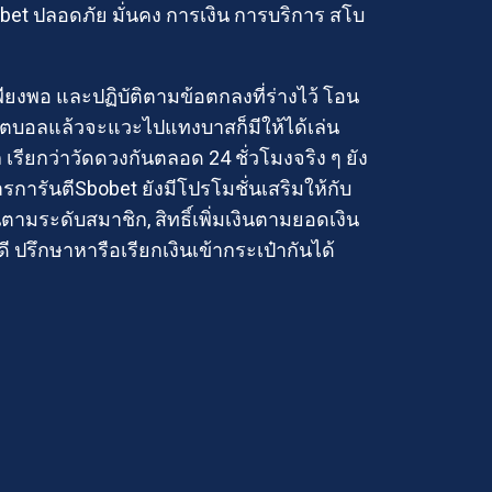
bet ปลอดภัย มั่นคง การเงิน การบริการ สโบ
ียงพอ และปฏิบัติตามข้อตกลงที่ร่างไว้ โอน
อฟุตบอลแล้วจะแวะไปแทงบาสก็มีให้ได้เล่น
เรียกว่าวัดดวงกันตลอด 24 ชั่วโมงจริง ๆ ยัง
การันตีSbobet ยังมีโปรโมชั่นเสริมให้กับ
นตามระดับสมาชิก, สิทธิ์เพิ่มเงินตามยอดเงิน
ี ปรึกษาหารือเรียกเงินเข้ากระเป๋ากันได้