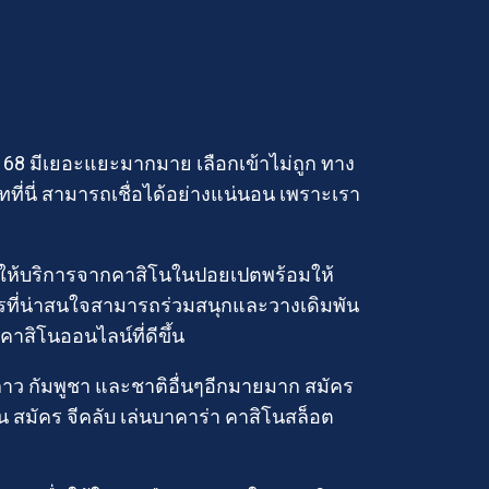
68 มีเยอะแยะมากมาย เลือกเข้าไม่ถูก ทาง
ี่นี่ สามารถเชื่อได้อย่างแน่นอน เพราะเรา
่ให้บริการจากคาสิโนในปอยเปตพร้อมให้
รที่น่าสนใจสามารถร่วมสนุกและวางเดิมพัน
าสิโนออนไลน์ที่ดีขึ้น
ย ลาว กัมพูชา และชาติอื่นๆอีกมายมาก สมัคร
น สมัคร จีคลับ เล่นบาคาร่า คาสิโนสล็อต