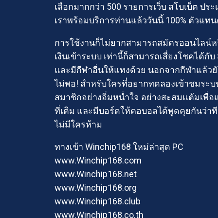
เลือกมากกว่า 500 รายการเว็บ สโบเบ็ต ประ
เราพร้อมบริการท่านแล้ววันนี้ 100% ตัวแ
การใช้งานก็ไม่ยากสามารถสมัครออนไลน์หรือเ
เงินเข้าระบบ เท่านี้ก็สามารถเสี่ยงโชคได้
และมีกีฬาอื่นให้แทงด้วย นอกจากกีฬาแล้วยัง
ไม่พอ! สำหรับใครที่อยากทดลองเข้าชมระบบกา
สมาชิกอย่างอิ่มหน่ำใจ อย่างสะสมแต้มเพื่อแล
ที่เติม และมีบอร์ดให้คอบอลได้พูดคุยกันว่าท
ไม่มีใครห้าม
ทางเข้า Winchip168 ใหม่ล่าสุด PC
www.Winchip168.com
www.Winchip168.net
www.Winchip168.org
www.Winchip168.club
www.Winchip168.co.th