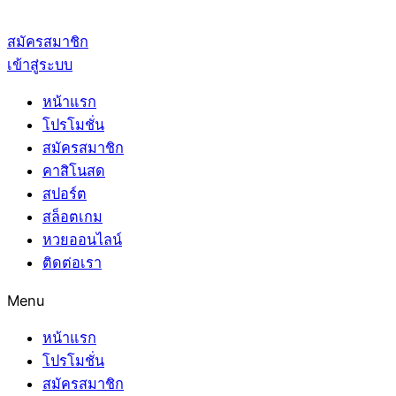
สมัครสมาชิก
เข้าสู่ระบบ
หน้าแรก
โปรโมชั่น
สมัครสมาชิก
คาสิโนสด
สปอร์ต
สล็อตเกม
หวยออนไลน์
ติดต่อเรา
Menu
หน้าแรก
โปรโมชั่น
สมัครสมาชิก