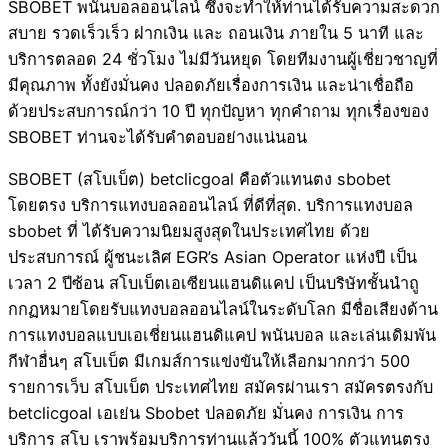
SBOBET พนันบอลออนไลน์ ซึ่งจะทำให้ท่านได้รับความสะดวก
สบาย รวดเร็วเร็ว ฝากเงิน และ ถอนเงิน ภายใน 5 นาที และ
บริการตลอด 24 ชั่วโมง ไม่มีวันหยุด โดยทีมงานผู้เชี่ยวชาญที่
มีคุณภาพ ทั้งยังมั่นคง ปลอดภัยเรื่องการเงิน และน่าเชื่อถือ
ด้วยประสบการณ์กว่า 10 ปี ทุกปัญหา ทุกคำถาม ทุกเรื่องของ
SBOBET ท่านจะได้รับคำตอบอย่างแน่นอน
SBOBET (สโบเบ็ต) betclicgoal คือตัวแทนตง sbobet
โดยตรง บริการแทงบอลออนไลน์ ที่ดีที่สุด. บริการแทงบอล
sbobet ที่ ได้รับความนิยมสูงสุดในประเทศไทย ด้วย
ประสบการณ์ ผู้ชนะเลิศ EGR’s Asian Operator แห่งปี เป็น
เวลา 2 ปีซ้อน สโบเบ็ตเอเซียนแฮนดิแคป เป็นบริษัทชั้นนำถู
กกฏหมายโดยรับแทงบอลออนไลน์ในระดับโลก มีชื่อเสียงด้าน
การแทงบอลแบบเอเชี่ยนแฮนดิแคป พนันบอล และเล่นเดิมพัน
กีฬาอื่นๆ สโบเบ็ต มีเกมส์การแข่งขันให้เลือกมากกว่า 500
รายการเว็บ สโบเบ็ต ประเทศไทย สมัครผ่านเรา สมัครตรงกับ
betclicgoal เอเย่น Sbobet ปลอดภัย มั่นคง การเงิน การ
บริการ สโบ เราพร้อมบริการท่านแล้ววันนี้ 100% ตัวแทนตรง