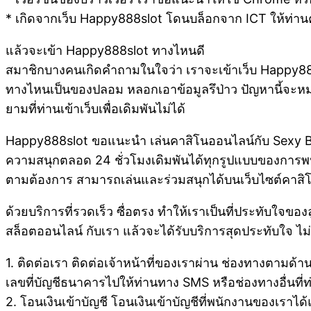
* เกิดจากเว็บ Happy888slot โดนบล็อกจาก ICT ให้ท่านค
แล้วจะเข้า Happy888slot ทางไหนดี
สมาชิกบางคนเกิดคำถามในใจว่า เราจะเข้าเว็บ Happy888
ทางไหนเป็นของปลอม หลอกเอาข้อมูลรึป่าว ปัญหานี้จะหมดไ
ยามที่ท่านเข้าเว็บเพื่อเดิมพันไม่ได้
Happy888slot ขอแนะนำ เล่นคาสิโนออนไลน์กับ Sexy B
ความสนุกตลอด 24 ชั่วโมงเดิมพันได้ทุกรูปแบบของการพน
ตามต้องการ สามารถเล่นและร่วมสนุกได้บนเว็บไซต์คาสิโน
ด้วยบริการที่รวดเร็ว ซื่อตรง ทำให้เราเป็นที่ประทับใจขอ
สล็อตออนไลน์ กับเรา แล้วจะได้รับบริการสุดประทับใจ ไม่
1. ติดต่อเรา ติดต่อเจ้าหน้าที่ของเราผ่าน ช่องทางตามด้า
เลขที่บัญชีธนาคารไปให้ท่านทาง SMS หรือช่องทางอื่นที
2. โอนเงินเข้าบัญชี โอนเงินเข้าบัญชีที่พนักงานของเราได้แ