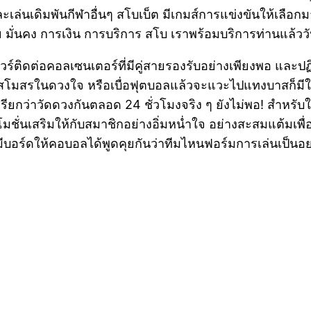
่นเดิมพันกีฬาอื่นๆ สโบเบ็ต มีเกมส์การแข่งขันให้เลือก
 มั่นคง การเงิน การบริการ สโบ เราพร้อมบริการท่านแล้ว
ิดต่อคอลเซนเตอร์ที่มีคู่สายรองรับอย่างเพียงพอ และปฏิบัต
อสโมสรในดวงใจ หรือเบื่อฟุตบอลแล้วจะแวะไปแทงบาสก็มีให้
 เรียกว่าวัดดวงกันตลอด 24 ชั่วโมงจริง ๆ ยังไม่พอ! สำ
มชั่นเสริมให้กับสมาชิกอย่างอิ่มหน่ำใจ อย่างสะสมแต้มเพื่อ
ะมีบอร์ดให้คอบอลได้พูดคุยกันว่าทีมไหนฟอร์มการเล่นเป็นอย่