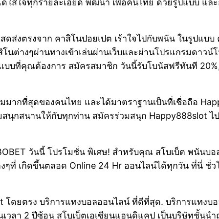
้ใส่ใจทุกรายละเอียด พัฒนา เพื่อคนไทย ด้วยรูปแบบ และการ
สดส่งตรงจาก คาสิโนปอยเปต เร้าใจไปกับพนัน ในรูปแบบ ค
าสิโนต่างๆผ่านทางเข้าเล่นผ่านเว็บและผ่านโปรแกรมดาวน์
นแบบที่คุณต้องการ สมัครสมาชิก วันนี้รับโบนัสฟรีทันที 
กที่สุดของคนไทย และได้มาตราฐานเป็นที่เชื่อถือ Happy88
ุกสนานให้กับทุกท่าน สมัครร่วมสนุก Happy888slot ไปกับเร
T วันนี้ โปรโมชั่น พิเศษ! สำหรับคุณ สโบเบ็ต พนันบอลออ
่ เกิดขึ้นตลอด Online 24 Hr ออนไลน์ได้ทุกวัน ที่นี่ ชั่ว
ดยตรง บริการแทงบอลออนไลน์ ที่ดีที่สุด. บริการแทงบอล
ป็นเวลา 2 ปีซ้อน สโบเบ็ตเอเซียนแฮนดิแคป เป็นบริษัทชั้