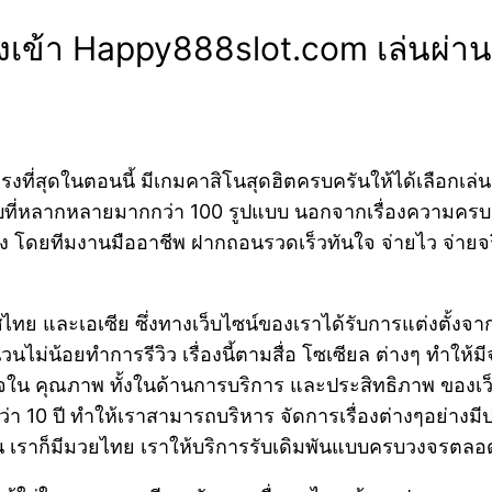
เข้า Happy888slot.com เล่นผ่าน
งที่สุดในตอนนี้ มีเกมคาสิโนสุดฮิตครบครันให้ได้เลือกเล่น
ปแบบที่หลากหลายมากกว่า 100 รูปแบบ นอกจากเรื่องความคร
มง โดยทีมงานมืออาชีพ ฝากถอนรวดเร็วทันใจ จ่ายไว จ่ายจริง
ย และเอเซีย ซึ่งทางเว็บไซน์ของเราได้รับการแต่งตั้งจาก 
ไม่น้อยทำการรีวิว เรื่องนี้ตามสื่อ โซเซียล ต่างๆ ทำให้
จใน คุณภาพ ทั้งในด้านการบริการ และประสิทธิภาพ ของเว็บไ
0 ปี ทำให้เราสามารถบริหาร จัดการเรื่องต่างๆอย่างมีประ
 เราก็มีมวยไทย เราให้บริการรับเดิมพันแบบครบวงจรตลอด 