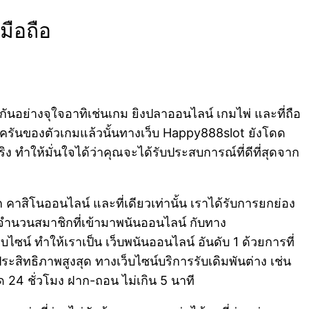
มือถือ
กันอย่างจุใจอาทิเช่นเกม ยิงปลาออนไลน์ เกมไพ่ และที่ถือ
บครันของตัวเกมแล้วนั้นทางเว็บ Happy888slot ยังโดด
 ทำให้มั่นใจได้ว่าคุณจะได้รับประสบการณ์ที่ดีที่สุดจาก
คาสิโนออนไลน์ และที่เดียวเท่านั้น เราได้รับการยกย่อง
มีจำนวนสมาชิกที่เข้ามาพนันออนไลน์ กับทาง
ซน์ ทำให้เราเป็น เว็บพนันออนไลน์ อันดับ 1 ด้วยการที่
สิทธิภาพสูงสุด ทางเว็บไซน์บริการรับเดิมพันต่าง เช่น
24 ชั่วโมง ฝาก-ถอน ไม่เกิน 5 นาที