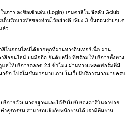
นการ ลงชื่อเข้าเล่น (Login) เกมคาสิโน จีคลับ Gclub
เก็บรักษารหัสของท่านไว้อย่างดี เพียง 3 ขั้นตอนง่ายๆแค่
แล้ว
าสิโนออนไลน์ได้จากทุกที่ผ่านทางอินเทอร์เน็ต ผ่าน
ออนไลน์ บนมือถือ อันดับหนึ่ง ที่พร้อมให้บริการทั้งทาง
ดูแลให้บริการตลอด 24 ชั่วโมง ผ่านทางแพลตฟอร์มที่มี
่อสมาชิก โปรโมชั่นมากมาย ภายในเว็บมีบริการมากมายครบ
 ที่บริการด้วยมาตรฐานและได้รับใบรับรองคาสิโนจาปอย
รทำธุรกรรม สามารถแจ้งกับพนักงานได้ เรามีทีมงาน