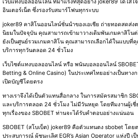
เว็บแทงบอลออนไลน์ ที่มาแรงที่สุดอย่าง joker89 ได้ใส่ใ
อินเตอร์เน็ต ซึ่งรองรับสมาร์โฟนทุกระบบ
joker89 คาสิโนออนไลน์ชั่นนำของเอเชีย ถ่ายทอดสดส่งตร
นิยมในปัจจุบัน คุณสามารถเข้ามาวางเดิมพันเกมคาสิโนต
ยังเป็นศูนย์รวมเกมคาสิโน คุณสามารถเลือกได้ในแบบที่คุ
บริการทุกวันตลอด 24 ชั่วโมง
เว็บไซต์แทงบอลออนไลน์ หรือ พนันบอลออนไลน์ SBOBET
Betting & Online Casino) ในประเทศไทยอย่างเป็นทางก
เปิดบัญชีโดยตรง
ทางเราจึงได้เป็นตัวแทนสื่อกลาง ในการสมัครสมาชิก SB
และบริการตลอด 24 ชั่วโมง ไม่มีวันหยุด โดยทีมงานผู้เชี่
ทุกเรื่องของ SBOBET ท่านจะได้รับคำตอบอย่างแน่นอน
SBOBET (สโบเบ็ต) joker89 คือตัวแทนตง sbobet โดยตรง
ประสบการณ์ ผู้ชนะเลิศ EGR’s Asian Operator แห่งปี เ