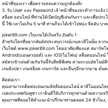
หน้าที่ของเรา เพื่อตรวจสอบความถูกต้องค๊ะ
3. รับ User และ Password เจ้าหน้าที่ของจะทำการแจ้ง U
สล็อต ออนไลน์ ที่ท่านได้เปิดบัญชีเล่นกับเรา และเพื่อป
นี้ ใช้เวลาไม่เกิน 5 นาที ท่านก็จะได้เข้าไปท่อง จีคลับ บ
joker89.com เว็บเกมได้เงินจริง อันดับ 1
สำหรับใครที่อยากสัมผัสประสบการณ์เกมคาสิโนนั้น จากแต่เ
เว็บไซต์ www.joker89.com โดยอาศัยเพียงแค่ สมาร์ทโฟน เค
Android(แอนดรอยด์) และ IOS(ไอโฟน) สล็อตออนไลน์ ให้
สมัครเข้าเล่นด้วยกันวันนี้รับสิทธิพิเศษ ผ่านระบบอัตโ
เกมยิงปลา เกมสล็อต เกมการ์ด และอื่นๆอีกมากมาย มั่
ติดต่อเรา
คุณสามารถติดต่อเล่นเกมส์สล๊อตออนไลน์ คาสิโนออนไลน์
เปตประเทศกัมพูชา เรายินดีให้บริการทุกท่านด้วยความจร
คุณภาพที่คอยให้คำแนะนำปรึกษาท่านตลอด 24 ชั่วโมง, 