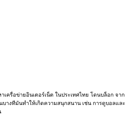
ญหาเครื่อข่ายอินเตอร์เน็ต ในประเทศไทย โดนบล็อก จาก
พนันบางทีมันทำให้เกิดความสนุกสนาน เช่น การดูบอลและ
น