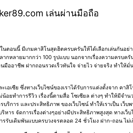
oker89.com เล่นผ่านมือถือ
ดในตอนนี้ มีเกมคาสิโนสุดฮิตครบครันให้ได้เลือกเล่นกันอย่า
ี่หลากหลายมากกว่า 100 รูปแบบ นอกจากเรื่องความครบครันข
นมืออาชีพ ฝากถอนรวดเร็วทันใจ จ่ายไว จ่ายจริง ทำให้มั่น
เซีย ซึ่งทางเว็บไซน์ของเราได้รับการแต่งตั้งจาก คาสิโนออ
อยทำการรีวิว เรื่องนี้ตามสื่อ โซเซียล ต่างๆ ทำให้มีจำ
นการบริการ และประสิทธิภาพ ของเว็บไซน์ ทำให้เราเป็น เว็
ริหาร จัดการเรื่องต่างๆอย่างมีประสิทธิภาพสูงสุด ทางเว็
ิการรับเดิมพันแบบครบวงจรตลอด 24 ชั่วโมง ฝาก-ถอน ไม่เก