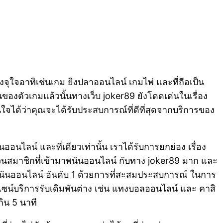
งจุใจอาทิเช่นเกม ยิงปลาออนไลน์ เกมไพ่ และที่ถือเป็น
องตัวเกมแล้วนั้นทางเว็บ joker89 ยังโดดเด่นในเรื่อง
ใจได้ว่าคุณจะได้รับประสบการณ์ที่ดีที่สุดจากบริการของ
นไลน์ และที่เดียวเท่านั้น เราได้รับการยกย่อง เรื่อง
นวนสมาชิกที่เข้ามาพนันออนไลน์ กับทาง joker89 มาก และ
บพนันออนไลน์ อันดับ 1 ด้วยการที่สะสมประสบการณ์ ในการ
บไซน์บริการรับเดิมพันต่าง เช่น แทงบอลออนไลน์ และ คาสิ
ิน 5 นาที