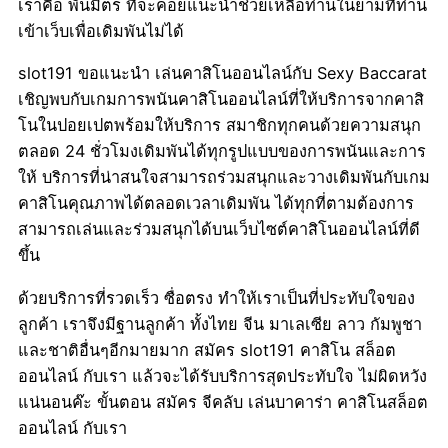
เราคือ พันมิตร ที่จะคอยแนะนำช่วยเหลือท่านในยามที่ท่าน
เข้าเว็บเพื่อเดิมพันไม่ได้
slot191 ขอแนะนำ เล่นคาสิโนออนไลน์กับ Sexy Baccarat
เชิญพบกับเกมการพนันคาสิโนออนไลน์ที่ให้บริการจากคาสิ
โนในปอยเปตพร้อมให้บริการ สมาชิกทุกคนด้วยความสนุก
ตลอด 24 ชั่วโมงเดิมพันได้ทุกรูปแบบของการพนันและการ
ให้ บริการที่น่าสนใจสามารถร่วมสนุกและวางเดิมพันกับเกม
คาสิโนคุณภาพได้ตลอดเวลาเดิมพัน ได้ทุกที่ตามต้องการ
สามารถเล่นและร่วมสนุกได้บนเว็บไซต์คาสิโนออนไลน์ที่ดี
ขึ้น
ด้วยบริการที่รวดเร็ว ซื่อตรง ทำให้เราเป็นที่ประทับใจของ
ลูกค้า เราจึงมีฐานลูกค้า ทั้งไทย จีน มาเลเซีย ลาว กัมพูชา
และชาติอื่นๆอีกมายมาก สมัคร slot191 คาสิโน สล็อต
ออนไลน์ กับเรา แล้วจะได้รับบริการสุดประทับใจ ไม่ผิดหวัง
แน่นอนค๊ะ ขั้นตอน สมัคร จีคลับ เล่นบาคาร่า คาสิโนสล็อต
ออนไลน์ กับเรา