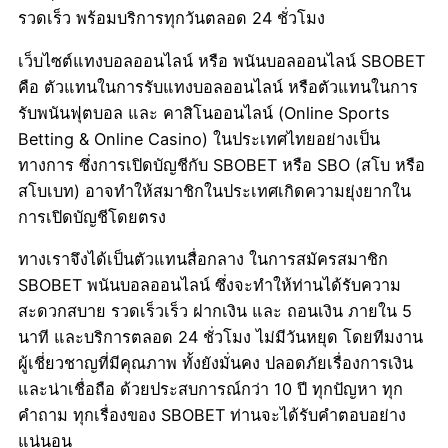
รวดเร็ว พร้อมบริการทุกวันตลอด 24 ชั่วโมง
เว็บไซต์แทงบอลออนไลน์ หรือ พนันบอลออนไลน์ SBOBET
คือ ตัวแทนในการรับแทงบอลออนไลน์ หรือตัวแทนในการ
รับพนันฟุตบอล และ คาสิโนออนไลน์ (Online Sports
Betting & Online Casino) ในประเทศไทยอย่างเป็น
ทางการ ซึ่งการเปิดบัญชีกับ SBOBET หรือ SBO (สโบ หรือ
สโบเบท) อาจทำให้สมาชิกในประเทศเกิดความยุ่งยากใน
การเปิดบัญชีโดยตรง
ทางเราจึงได้เป็นตัวแทนสื่อกลาง ในการสมัครสมาชิก
SBOBET พนันบอลออนไลน์ ซึ่งจะทำให้ท่านได้รับความ
สะดวกสบาย รวดเร็วเร็ว ฝากเงิน และ ถอนเงิน ภายใน 5
นาที และบริการตลอด 24 ชั่วโมง ไม่มีวันหยุด โดยทีมงาน
ผู้เชี่ยวชาญที่มีคุณภาพ ทั้งยังมั่นคง ปลอดภัยเรื่องการเงิน
และน่าเชื่อถือ ด้วยประสบการณ์กว่า 10 ปี ทุกปัญหา ทุก
คำถาม ทุกเรื่องของ SBOBET ท่านจะได้รับคำตอบอย่าง
แน่นอน