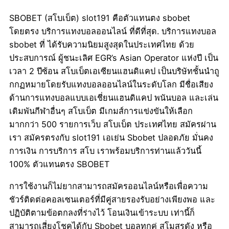
SBOBET (สโบเบ็ต) slot191 คือตัวแทนตง sbobet
โดยตรง บริการแทงบอลออนไลน์ ที่ดีที่สุด. บริการแทงบอล
sbobet ที่ ได้รับความนิยมสูงสุดในประเทศไทย ด้วย
ประสบการณ์ ผู้ชนะเลิศ EGR’s Asian Operator แห่งปี เป็น
เวลา 2 ปีซ้อน สโบเบ็ตเอเซียนแฮนดิแคป เป็นบริษัทชั้นนำถู
กกฏหมายโดยรับแทงบอลออนไลน์ในระดับโลก มีชื่อเสียง
ด้านการแทงบอลแบบเอเชี่ยนแฮนดิแคป พนันบอล และเล่น
เดิมพันกีฬาอื่นๆ สโบเบ็ต มีเกมส์การแข่งขันให้เลือก
มากกว่า 500 รายการเว็บ สโบเบ็ต ประเทศไทย สมัครผ่าน
เรา สมัครตรงกับ slot191 เอเย่น Sbobet ปลอดภัย มั่นคง
การเงิน การบริการ สโบ เราพร้อมบริการท่านแล้ววันนี้
100% ตัวแทนตรง SBOBET
การใช้งานก็ไม่ยากสามารถสมัครออนไลน์หรือเพื่อความ
ชัวร์ติดต่อคอลเซนเตอร์ที่มีคู่สายรองรับอย่างเพียงพอ และ
ปฏิบัติตามข้อตกลงที่ร่างไว้ โอนเงินเข้าระบบ เท่านี้ก็
สามารถเสี่ยงโชคได้กับ Sbobet บอลทุกคู่ สโมสรดัง หรือ