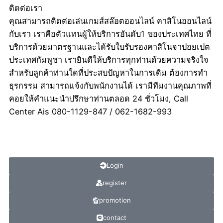
ติดต่อเรา
คุณสามารถติดต่อเล่นเกมส์สล๊อตออนไลน์ คาสิโนออนไลน์
กับเรา เราคือตัวแทนผู้ให้บริการอันดับ1 ของประเทศไทย ที่
บริการด้วยมาตรฐานและได้รับใบรับรองคาสิโนจาปอยเปต
ประเทศกัมพูชา เรายินดีให้บริการทุกท่านด้วยความจริงใจ
สำหรับลูกค้าท่านใดที่ประสบปัญหาในการเดิม ต้องการทำ
ธุรกรรม สามารถแจ้งกับพนักงานได้ เรามีทีมงานคุณภาพที่
คอยให้คำแนะนำปรึกษาท่านตลอด 24 ชั่วโมง, Call
Center Ais 080-1129-847 / 062-1682-993
Login
register
promotion
contact