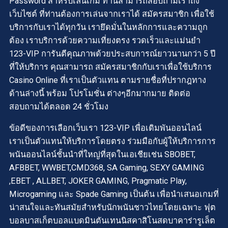
Password สำหรับเล่นเกม ท่านสามารถสอบถามเราถึง
เว็บไซต์ ที่ท่านต้องการเล่นจากเราได้ สมัครสมาชิก เพื่อใช้
บริการกับเราได้ทุกวัน เรายึดมั่นในหลักการและความถูก
ต้อง เราบริการด้วยความเที่ยงตรง รวดเร็วและแม่นยำ
123-VIP การันตีคุณภาพด้วยประสบการณ์ยาวนานกว่า 5 ปี
ที่ให้บริการ คุณสามารถ สมัครสมาชิกกับเราเพื่อใช้บริการ
Casino Online ที่เราเป็นตัวแทน ตามรายชื่อที่ปรากฎทาง
ด้านล่างนี้ พร้อม โปรโมชั่น ต่างๆอีกมากมาย ติดต่อ
สอบถามได้ตลอด 24 ชั่วโมง
ข้อดีของการเลือกเว็บเรา 123-VIP เพื่อเดิมพันออนไลน์
เราเป็นตัวแทนให้บริการโดยตรง ร่วมมือกับผู้ให้บริการการ
พนันออนไลน์ชั้นนำที่ใหญ่ที่สุดในเอเชียเช่น SBOBET,
AFBBET, WWBET,CMD368, SA Gaming, SEXY GAMING
,EBET , ALLBET, JOKER GAMING, Pragmatic Play,
Microgaming และ Spade Gaming เป็นต้น เพื่อนำเสนอเกมที่
น่าสนใจและทันสมัยสำหรับนักพนันชาวไทยโดยเฉพาะ ฟุต
บอลบาสเก็ตบอลแบดมินตันเทนนิสคาสิโนสดบาคาร่ารูเล็ต