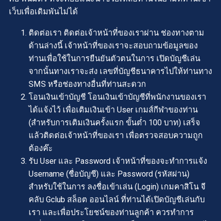
เว็บเพื่อเดิมพันไม่ได้
ติดต่อเรา ติดต่อเจ้าหน้าที่ของเราผ่าน ช่องทางตาม
ด้านล่างนี้ เจ้าหน้าที่ของเราจะสอบถามข้อมูลของ
ท่านเพื่อใช้ในการยืนยันตัวตนในการ เปิดบัญชีเล่น
จากนั้นทางเราจะส่ง เลขที่บัญชีธนาคารไปให้ท่านทาง
SMS หรือช่องทางอื่นที่ท่านสะดวก
โอนเงินเข้าบัญชี โอนเงินเข้าบัญชีที่พนักงานของเรา
ได้แจ้งไว้ เพื่อเติมเงินเข้า User เกมส์กีฬาของท่าน
(สำหรับการเติมเงินครั้งแรก ขั้นต่ำ 100 บาท) เสร็จ
แล้วติดต่อเจ้าหน้าที่ของเรา เพื่อตรวจสอบความถูก
ต้องค๊ะ
รับ User และ Password เจ้าหน้าที่ของจะทำการแจ้ง
Username (ชื่อบัญชี) และ Password (รหัสผ่าน)
สำหรับใช้ในการ ลงชื่อเข้าเล่น (Login) เกมคาสิโน จี
คลับ Gclub สล็อต ออนไลน์ ที่ท่านได้เปิดบัญชีเล่นกับ
เรา และเพื่อประโยชน์ของท่านลูกค้า ควรทำการ