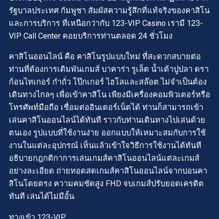
รัฐบาลประเทศ กัมพูชา สัมผัสความรู้สึกที่แท้จริงของคาสิโน
และการบริการ ที่เหนือกว่ากับ 123-VIP Casino เรามี 123-
VIP Call Center คอยบริการท่านตลอด 24 ชั่วโมง
คาสิโนออนไลน์ คือ คาสิโนรูปแบบใหม่ ที่สะดวกสบายต่อ
ท่านที่ต้องการเดิมพันเกมส์ บาคาร่า รูเล็ต น้ำเต้าปูปลา ดรา
ก้อนไทเกอร์ กำถั่ว โป๊กเกอร์ ไฮโลและสล๊อต ไม่จำเป็นต้อง
เดินทางไกลๆ เพื่อเข้าคาสิโน เพียงมีเครื่องคอมพิวเตอร์หรือ
โทรศัพท์มือถือ เชื่อมต่ออินเตอร์เน็ตได้ ท่านก็สามารถเข้า
เล่นคาสิโนออนไลน์ได้ทันที ราวกับท่านเดินทางไปเล่นด้วย
ตนเอง รูปแบบที่ใช้งานง่าย ออกแบบให้เหมาะสมกับการใช้
งานในแต่ละอุปกรณ์ เห็นแล้วเข้าใจวิธีการใช้งานได้ทันที
อธิบายกฎกติกาการเล่นเกมส์คาสิโนออนไลน์แต่ละเกมส์
อย่างละเอียด ถ่ายทอดสดเกมส์คาสิโนออนไลน์จากบ่อนคา
สิโนโดยตรง ความคมชัดสูง FHD จบเกมส์ปรับยอดเครดิต
ทันที เล่นได้ไม่มีอั้น
ทางเข้า 123-VIP