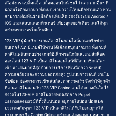
เสือมังกร แบล็คแจ็ค สล็อตออนไลน์ ชนไก่ และ เกมอื่นๆ ที่
น่าสนใจอีกมากมา ทั้งหมดเรามาวางไว้บนมือท่านแล้ว ท่าน
สามารถเดิมพันผ่านมือถือ แท็บเล็ต รองรับระบบ Android /
IOS และเล่นบนคอมพิวเตอร์ เพียงยูสเซอร์เดียว เล่นได้ทุก
อย่างครบวงจรในเว็บเดียว
123-VIP ผู้นำบริการเกมส์คาสิโนออนไลน์ผ่านเครือข่าย
อินเตอร์เน็ต มีเกมส์ให้ท่านได้เลือกสนุกมากมาย ทั้งเกมส์
คาสิโนพนันสดอย่าง เกมส์อิเล็กทรอนิกส์และเกมส์สล็อต
ออนไลน์ 123-VIP เป็นคาสิโนออนไลน์ที่มีสามาชิกสมัคร
เข้า มาเล่นมากที่สุดด้วยการบริการที่เหนือกว่า ระบบมี
ความเสถียรและความปลอดภัยสูง รูปแบบการเล่นที่ ง่ายไม่
ซับซ้อน ช่องทางการเข้าเล่นก็สะดวกรวดเร็ว จึงทำให้ลูกค้า
ที่เล่นคาสิโนออนกับ 123-VIP Casino เล่นได้อย่างมั่นใจ ไร้
กังวลใน123-VIP คาสิโนถ่ายทอดสดจาก Poipet
Casino&Resort มีที่ตั้งที่แน่นอน อยู่ภายในบ่อน ปอยเปต
ประเทศกัมพูชา 123-VIP เป็นคาสิโนได้รับใบอนุญาตให้
ประกอบธุรกิจ Casino Online อย่างถูกต้องตามกฏหมายจาก