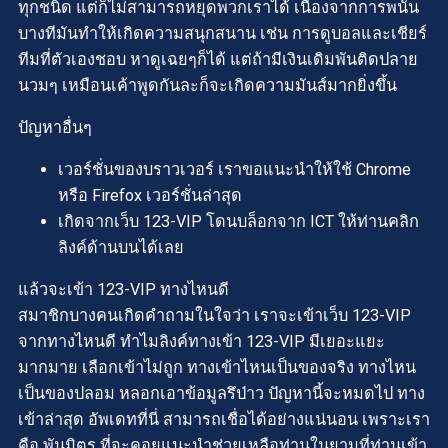
ทุกชนิด แต่ก็ไม่สามารถหยุดพวกเราได้ เนื่องจากการพนัน
บางทีมันทำให้เกิดความสนุกสนาน เช่น การดูบอลและเชียร์
ทีมที่ตัวเองชอบ หาดูเฉยๆก็ได้ แต่ถ้ามีเงินเดิมพันติดปลาย
นวมๆ เหมือนเค้าพูดกันละก็จะเกิดความมันส์มากยิ่งขึ้น
ปัญหาอื่นๆ
เวอร์ชั่นของบราวเวอร์ เราขอแนะนำให้ใช้ Chrome
หรือ Firefox เวอร์ชั่นล่าสุด
เกิดจากเว็บ 123-VIP โดนบล็อกจาก ICT ให้ท่านคลิก
ลิงค์ด้านบนได้เลย
แล้วจะเข้า 123-VIP ทางไหนดี
สมาชิกบางคนเกิดคำถามในใจว่า เราจะเข้าเว็บ 123-VIP
จากทางไหนดี ทำไมลิงค์ทางเข้า 123-VIP มีเยอะแยะ
มากมาย เลือกเข้าไม่ถูก ทางเข้าไหนเป็นของจริง ทางไหน
เป็นของปลอม หลอกเอาข้อมูลรึป่าว ปัญหานี้จะหมดไป ทาง
เข้าล่าสุด อัพเดทที่นี่ สามารถเชื่อได้อย่างแน่นอน เพราะเรา
คือ พันมิตร ที่จะคอยแนะนำช่วยเหลือท่านในยามที่ท่านเข้า