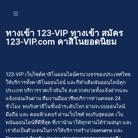
ทางเข้า 123-VIP ทางเข้า สมัคร
123-VIP.com คาสิโนยอดนิยม
123-VIP เว็บไซต์คาสิโนออนไลน์ครบวงจรของประเทศไทย
ให้บริการทั้งคาสิโนออนไลน์ และกีฬาเดิมพันออนไลน์ทุก
ประเภท บริการรวดเร็วทันใจ สะดวกสบายทั้งแจ้งฝากและ
แจ้งถอนเงินผ่าน ทีมงานมืออาชีพบริการท่านตลอด 24
ชั่วโมง. พบกับคาสิโนชั้นนำระดับโลก ผ่านระบบออนไลน์
มือถือ และ คอมพิวเตอร์ ผ่านเว็บไซต์ พบกับสุดยอด เว็บ
พนันออนไลน์ที่ดีที่สุด ที่เรานำมาให้ทุกท่านได้ร่วมสนุก และ
เรายังเป็นตัวแทนในการให้บริการสร้าง Username และ