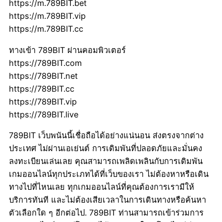
https://m.789BIT.bet
https://m.789BIT.vip
https://m.789BIT.cc
ทางเข้า 789BIT ผ่านคอมพิวเตอร์
https://789BIT.com
https://789BIT.net
https://789BIT.cc
https://789BIT.vip
https://789BIT.live
789BIT เว็บพนันนี้เชื่อถือได้อย่างแน่นอน ส่งตรงจากต่าง
ประเทศ ไม่ผ่านเอเย่นต์ การเดิมพันที่ปลอดภัยและมั่นคง
ลงทะเบียนเล่นเลย คุณสามารถเพลิดเพลินกับการเดิมพัน
เกมออนไลน์ทุกประเภทได้ที่เว็บของเรา ไม่ต้องหาหรือเดิน
ทางไปที่ไหนเลย ทุกเกมออนไลน์ที่คุณต้องการเรามีให้
บริการทันที และไม่ต้องเสียเวลาในการเดินทางหรือค้นหา
ตัวเลือกใด ๆ อีกต่อไป. 789BIT ท่านสามารถเข้าร่วมการ