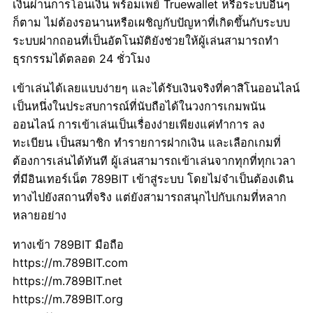
เงินผ่านการโอนเงิน พร้อมเพย์ Truewallet หรือระบบอื่นๆ
ก็ตาม ไม่ต้องรอนานหรือเผชิญกับปัญหาที่เกิดขึ้นกับระบบ
ระบบฝากถอนที่เป็นอัตโนมัติยังช่วยให้ผู้เล่นสามารถทำ
ธุรกรรมได้ตลอด 24 ชั่วโมง
เข้าเล่นได้เลยแบบง่ายๆ และได้รับเงินจริงที่คาสิโนออนไลน์
เป็นหนึ่งในประสบการณ์ที่นับถือได้ในวงการเกมพนัน
ออนไลน์ การเข้าเล่นเป็นเรื่องง่ายเพียงแค่ทำการ ลง
ทะเบียน เป็นสมาชิก ทำรายการฝากเงิน และเลือกเกมที่
ต้องการเล่นได้ทันที ผู้เล่นสามารถเข้าเล่นจากทุกที่ทุกเวลา
ที่มีอินเทอร์เน็ต 789BIT เข้าสู่ระบบ โดยไม่จำเป็นต้องเดิน
ทางไปยังสถานที่จริง แต่ยังสามารถสนุกไปกับเกมที่หลาก
หลายอย่าง
ทางเข้า 789BIT มือถือ
https://m.789BIT.com
https://m.789BIT.net
https://m.789BIT.org