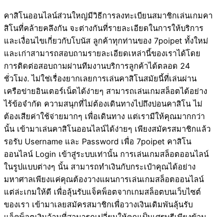
คาสิโนออนไลน์ส่วนใหญ่มีวิธีการลงทะเบียนสมาชิกเล่นเกมคา
สิโนที่คล้ายคลึงกัน จะต่างกันที่รายละเอียดในการให้บริการ
และเงื่อนไขเกี่ยวกับโบนัส ลูกค้าทุกท่านของ 7poipet ทั้งใหม่
และเก่าสามารถสอบถามรายละเอียดเหล่านี้ของเราได้โดย
การติดต่อสอบถามผ่านทีมงานบริการลูกค้าได้ตลอด 24
ชั่วโมง. ไม่ใช่เรื่องยากเลยการเล่นคาสิโนสมัยนี้ที่เล่นผ่าน
เครือข่ายอินเตอร์เน็ตได้ง่ายๆ สามารถเล่นเกมสล็อตได้อย่าง
ไร้ข้อจำกัด ความสนุกที่ไม่ต้องเดินทางไปถึงบ่อนคาสิโน ไม่
ต้องเสียค่าใช้จ่ายมากๆ เพื่อเดินทาง แต่เรามีให้คุณมากกว่า
นั้น เข้ามาเล่นคาสิโนออนไลน์ได้ง่ายๆ เพียงสมัครสมาชิกแล้ว
รอรับ Username และ Password เพื่อ 7poipet คาสิโน
ออนไลน์ Login เข้าสู่ระบบเท่านั้น การเล่นเกมสล็อตออนไลน์
ในรูปแบบต่างๆ นั้น สามารถทำเงินกับกระเป๋าคุณได้อย่าง
มหาศาลเพียงแค่คุณต้องวางแผนการเล่นเกมสล็อตออนไลน์
แต่ล่ะเกมให้ดี เพื่อลุ้นรับแจ็คพ็อตจากเกมสล็อตบนเว็บไซต์
ของเรา เข้ามาเลยสมัครสมาชิกเพื่อวางเงินเดิมพันลุ้นรับ
แจ็คพ็อตเงินล้านที่สามารถเปลี่ยนให้คุณเป็นเศรษฐีเพียงข้าม