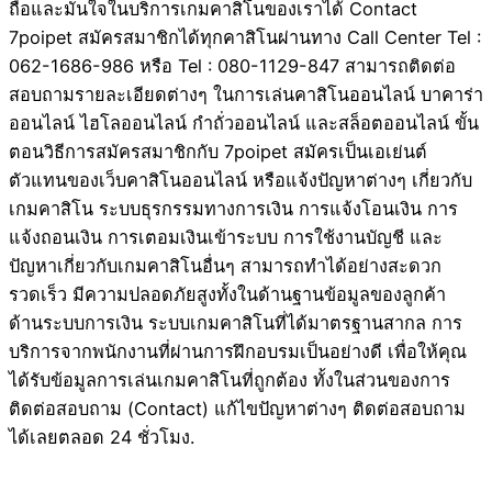
ถือและมั่นใจในบริการเกมคาสิโนของเราได้ Contact
7poipet สมัครสมาชิกได้ทุกคาสิโนผ่านทาง Call Center Tel :
062-1686-986 หรือ Tel : 080-1129-847 สามารถติดต่อ
สอบถามรายละเอียดต่างๆ ในการเล่นคาสิโนออนไลน์ บาคาร่า
ออนไลน์ ไฮโลออนไลน์ กำถั่วออนไลน์ และสล็อตออนไลน์ ขั้น
ตอนวิธีการสมัครสมาชิกกับ 7poipet สมัครเป็นเอเย่นต์
ตัวแทนของเว็บคาสิโนออนไลน์ หรือแจ้งปัญหาต่างๆ เกี่ยวกับ
เกมคาสิโน ระบบธุรกรรมทางการเงิน การแจ้งโอนเงิน การ
แจ้งถอนเงิน การเตอมเงินเข้าระบบ การใช้งานบัญชี และ
ปัญหาเกี่ยวกับเกมคาสิโนอื่นๆ สามารถทำได้อย่างสะดวก
รวดเร็ว มีความปลอดภัยสูงทั้งในด้านฐานข้อมูลของลูกค้า
ด้านระบบการเงิน ระบบเกมคาสิโนที่ได้มาตรฐานสากล การ
บริการจากพนักงานที่ผ่านการฝึกอบรมเป็นอย่างดี เพื่อให้คุณ
ได้รับข้อมูลการเล่นเกมคาสิโนที่ถูกต้อง ทั้งในส่วนของการ
ติดต่อสอบถาม (Contact) แก้ไขปัญหาต่างๆ ติดต่อสอบถาม
ได้เลยตลอด 24 ชั่วโมง.