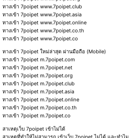
ทางเข้า 7poipet www.7poipet.club
ทางเข้า 7poipet www.7poipet.asia
ทางเข้า 7poipet www.7poipet.online
ทางเข้า 7poipet www.7poipet.co.th
ทางเข้า 7poipet www.7poipet.co
ทางเข้า 7poipet ใหม่ล่าสุด ผ่านมือถือ (Mobile)
ทางเข้า 7poipet m.7poipet.com
ทางเข้า 7poipet m.7poipet.net
ทางเข้า 7poipet m.7poipet.org
ทางเข้า 7poipet m.7poipet.club
ทางเข้า 7poipet m.7poipet.asia
ทางเข้า 7poipet m.7poipet.online
ทางเข้า 7poipet m.7poipet.co.th
ทางเข้า 7poipet m.7poipet.co
สาเหตุเว็บ 7poipet เข้าไม่ได้
สาเหตุที่ทำให้ไม่สามารถ เข้าเว็บ 7poipet ไม่ได้ และทำไม