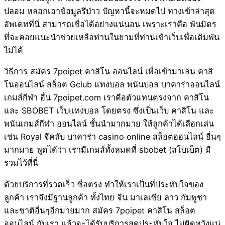
ปลอม หลอกเอาข้อมูลรึป่าว ปัญหานี้จะหมดไป ทางเข้าล่าสุด
อัพเดทที่นี่ สามารถเชื่อได้อย่างแน่นอน เพราะเราคือ พันมิตร
ที่จะคอยแนะนำช่วยเหลือท่านในยามที่ท่านเข้าเว็บเพื่อเดิมพัน
ไม่ได้
วิธีการ สมัคร 7poipet คาสิโน ออนไลน์ เพื่อเข้ามาเล่น คาสิ
โนออนไลน์ สล็อต Gclub แทงบอล พนันบอล บาคาร่าออนไลน์
เกมส์กีฬา อื่น 7poipet.com เราคือตัวแทนตรงจาก คาสิโน
และ SBOBET เว็บแทงบอล โดยตรง ซึ่งเป็นเว็บ คาสิโน และ
พนันเกมส์กีฬา ออนไลน์ ชั้นนำมากมาย ให้ลูกค้าได้เลือกเล่น
เช่น Royal จีคลับ บาคาร่า casino online สล็อตออนไลน์ อื่นๆ
มากมาย พูดได้ว่า เรามีเกมส์ทั้งหมดที่ sbobet (สโบเบ็ต) มี
รวมไว้ที่นี่
ด้วยบริการที่รวดเร็ว ซื่อตรง ทำให้เราเป็นที่ประทับใจของ
ลูกค้า เราจึงมีฐานลูกค้า ทั้งไทย จีน มาเลเซีย ลาว กัมพูชา
และชาติอื่นๆอีกมายมาก สมัคร 7poipet คาสิโน สล็อต
ออนไลน์ กับเรา แล้วจะได้รับบริการสุดประทับใจ ไม่ผิดหวังแน่