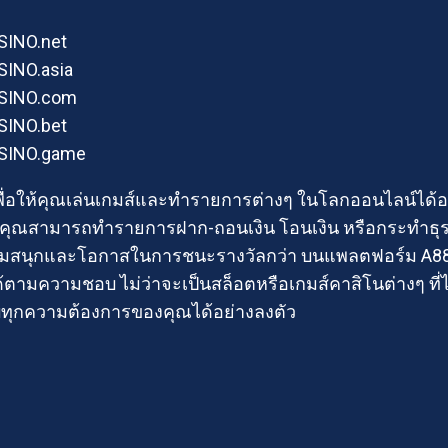
SINO.net
SINO.asia
ASINO.com
SINO.bet
ASINO.game
อให้คุณเล่นเกมส์และทำรายการต่างๆ ในโลกออนไลน์ได้อย
คุณสามารถทำรายการฝาก-ถอนเงิน โอนเงิน หรือกระทำธุรก
มสนุกและโอกาสในการชนะรางวัลกว่า บนแพลตฟอร์ม A88CASIN
ด้ตามความชอบ ไม่ว่าจะเป็นสล็อตหรือเกมส์คาสิโนต่างๆ ที่ได้
บทุกความต้องการของคุณได้อย่างลงตัว