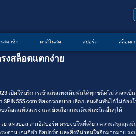
ครสมาชิก
คาสิโนสด
สปอร์ต
สล็อตเ
ตรงสล็อตแตกง่าย
3 เปิดให้บริการเข้าเล่นแทงเดิมพันได้ทุกชนิดไม่ว่าจะเป็
เข้า SPIN555.com ที่สะดวกสบาย เลือกเล่นเดิมพันได้ไม่ต
ว็บสล็อตแท้ส่งตรง และยังเลือกเกมเดิมพันชนิดอื่นๆได้
วย แทงบอล เกมอีสปอร์ต ครบจบในที่เดียว ความสนุกสุดมัน
มกระดาน เกมกีฬา อีสปอร์ต และสิ่งที่น่าสนใจอีกมากมาย ร