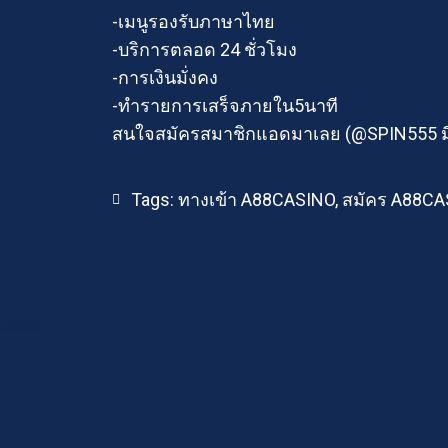
-เมนูรองรับภาษาไทย
-บริการตลอด 24 ชั่วโมง
-การเงินมั่งคง
-ทำรายการเสร็จภายใน5นาที
สนใจสมัครสมาชิกแอดมาเลย (@SPIN555 ม
Tags:
ทางเข้า A88CASINO
,
สมัคร A88CA
LOGIN