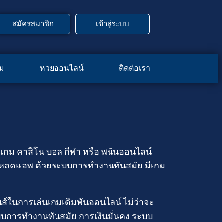
สมัครสมาชิก
เข้าสู่ระบบ
กม
หวยออนไลน์
ติดต่อเรา
น เกม คาสิโน บอล กีฬา หรือ พนันออนไลน์
้องโหลดแอพ ด้วยระบบการทำงานทันสมัย มีเกม
ส์ในการเล่นเกมเดิมพันออนไลน์ ไม่ว่าจะ
ะบบการทำงานทันสมัย การเงินมั่นคง ระบบ