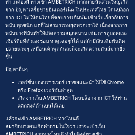
ทำไมต้องมี ทางเข้า AMBETRICH มากมายนั้นส่วนใหญ่เกิด
จาก ปัญหาเครื่อข่ายอินเตอร์เน็ต ในประเทศไทย โดนบล็อก
จาก ICT ไม่ให้คนไทยที่ชอบการเดิมพัน เข้าเว็บเกี่ยวกับการ
พนัน ทุกชนิด แต่ก็ไม่สามารถหยุดพวกเราได้ เนื่องจากการ
พนันบางทีมันทำให้เกิดความสนุกสนาน เช่น การดูบอลและ
เชียร์ทีมที่ตัวเองชอบ หาดูเฉยๆก็ได้ แต่ถ้ามีเงินเดิมพันติด
ปลายนวมๆ เหมือนเค้าพูดกันละก็จะเกิดความมันส์มากยิ่ง
ขึ้น
ปัญหาอื่นๆ
เวอร์ชั่นของบราวเวอร์ เราขอแนะนำให้ใช้ Chrome
หรือ Firefox เวอร์ชั่นล่าสุด
เกิดจากเว็บ AMBETRICH โดนบล็อกจาก ICT ให้ท่าน
คลิกลิงค์ด้านบนได้เลย
แล้วจะเข้า AMBETRICH ทางไหนดี
สมาชิกบางคนเกิดคำถามในใจว่า เราจะเข้าเว็บ
AMBETRICH จากทางไหนดี ทำไมลิงค์ทางเข้า