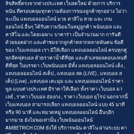
ลิขสิทธิ์ตรงจากต่างประเทศ เว็บสดใหม่ ด้วยการ บริการ
พนัน ที่ครอบคลุมทุกความต้องการของลูกค้าทุกอย่าง ไม่ว่า
จะเป็น แทงบอลออนไลน์ มวย คาสิโน หวย และ เกม
ออนไลน์ อื่นๆ ได้รับความนิยมในหมู่ลูกค้า พนันบอล และ
คาสิโน และโดยเฉพาะ บาคาร่า เป็นจำนวนมาก การันตี
ด้วยยอดฝาก และคำชมจากลูกค้าหลากหลายพันคน ข้อดี
ของ เว็บแทงบอล เรา มีให้เลือก แทงบอลออนไลน์ ครบทุกคู่
ทุกลีคฟุตบอล ด้วยราคาน้ำดีที่สุด และตัวเลขผลตอบแทนที่
ดีที่สุด ในบรรดา เว็บพนันบอล มีทั้ง แทงบอลออนไลน์ เต็ง ,
แทงบอลออนไลน์ สเต็ป , แทงบอล สด (LIVE) , แทงบอล ส
เต็ป (Live) , แทงบอล เตะมุม และ แทงบอลออนไลน์ ราคา
พูล แบบต่างประเทศ มีราคาให้เลือก ทั้งราคา เว็บบอล มา
เลย์ , ราคา เว็บบอล ฮ่องกง , ราคา เว็บบอล ยุโรป นอกจากนี้
เว็บแทงบอล สามารถเลือก แทงบอลออนไลน์ แบบ 45 นาที
หรือ 90 นาที และหมวดหมู่ แทงบอลออนไลน์ อื่นๆอีก
มากมาย ยังไม่พอเท่านั้น เว็บพนันออนไลน์
AMBETRICH.COM ยังให้ บริการพนัน คาสิโน ผ่านระบบ คา