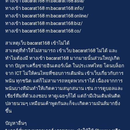
ทางเข้า bacarat168 m.bacarat168.asia/
ทางเข้า bacarat168 m.bacarat168.info/
ทางเข้า bacarat168 m.bacarat168.online/
ทางเข้า bacarat168 m.bacarat168.biz/
ทางเข้า bacarat168 m.bacarat168.co/
สาเหตุเว็บ bacarat168 เข้าไม่ได้
สาเหตุที่ทำให้ไม่สามารถ เข้าเว็บ bacarat168 ไม่ได้ และ
ทำไมต้องมี ทางเข้า bacarat168 มากมายนั้นส่วนใหญ่เกิด
จาก ปัญหาเครื่อข่ายอินเตอร์เน็ต ในประเทศไทย โดนบล็อก
จาก ICT ไม่ให้คนไทยที่ชอบการเดิมพัน เข้าเว็บเกี่ยวกับการ
พนัน ทุกชนิด แต่ก็ไม่สามารถหยุดพวกเราได้ เนื่องจากการ
พนันบางทีมันทำให้เกิดความสนุกสนาน เช่น การดูบอลและ
เชียร์ทีมที่ตัวเองชอบ หาดูเฉยๆก็ได้ แต่ถ้ามีเงินเดิมพันติด
ปลายนวมๆ เหมือนเค้าพูดกันละก็จะเกิดความมันส์มากยิ่ง
ขึ้น
ปัญหาอื่นๆ