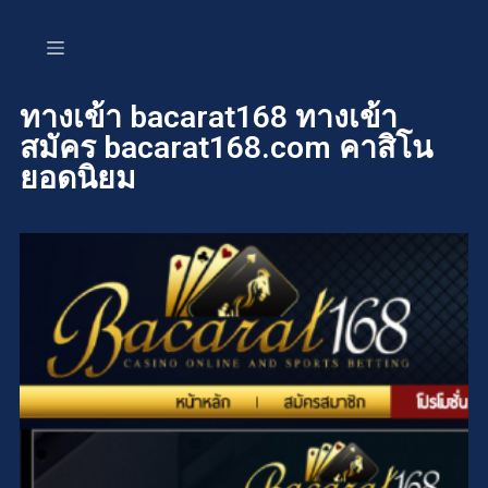
ทางเข้า bacarat168 ทางเข้า
สมัคร bacarat168.com คาสิโน
ยอดนิยม