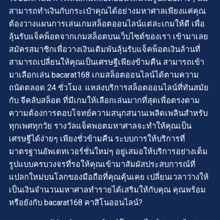
สามารถทำเงินกับกระเป๋าคุณได้อย่างมหาศาลเพียงแค่คุณ
ต้องวางแผนการเล่นเกมสล็อตออนไลน์แต่ล่ะเกมให้ดี เพื่อ
ลุ้นรับแจ็คพ็อตจากเกมสล็อตบนเว็บไซต์ของเรา เข้ามาเลย
สมัครสมาชิกเพื่อวางเงินเดิมพันลุ้นรับแจ็คพ็อตเงินล้านที่
สามารถเปลี่ยนให้คุณเป็นเศรษฐีเพียงข้ามคืน สามารถเข้า
มาเลือกเล่น bacarat168 เกมสล็อตออนไลน์ได้ตามความ
ถนัดตลอด 24 ชั่วโมง. แหล่งบริการสล็อตออนไลน์ที่ทันสมัย
กับ จีคลับสล็อต ที่มีเกมให้เลือกเล่นมากที่สุดเพื่อตรงตาม
ความต้องการตอบโจทย์ความสนุกสนานเพลิดเพลินสำหรับ
ทุกเพศทุกวัย รางวัลแจ็คพอตมหาศาลจะทำให้คุณเป็น
เศรษฐีได้ง่ายๆ เพียงชั่วข้ามคืน ระบบการให้บริการที่
มาตรฐานอัพเดทเวอร์ชั่นใหม่ๆ อยู่เสมอให้บริการอย่างเต็ม
รูปแบบครบวงจรที่รอให้คุณเข้ามาสัมผัสประสบการณ์ที่
แปลกใหม่บนโลกของมือถือที่คุณคุ้นเคย เปลี่ยนเวลาว่างให้
เป็นเงินจำนวนมหาศาลทำรายได้เสริมให้กับคุณ คุณพร้อม
หรือยังกับ bacarat168 คาสิโนออนไลน์?