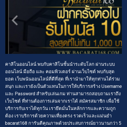
คาสิโนออนไลน์ พบกับคาสิโนชั้นนำระดับโลก ผ่านระบบ
ออนไลน์ มือถือ และ คอมพิวเตอร์ ผ่านเว็บไซต์ พบกับสุด
ยอด เว็บพนันออนไลน์ที่ดีที่สุด ที่เรานำมาให้ทุกท่านได้ร่วม
สนุก และเรายังเป็นตัวแทนในการให้บริการสร้าง Username
และ Password สำหรับเล่นเกม ท่านสามารถสอบถามเราถึง
เว็บไซต์ ที่ท่านต้องการเล่นจากเราได้ สมัครสมาชิก เพื่อใช้
บริการกับเราได้ทุกวัน เรายึดมั่นในหลักการและความถูก
ต้อง เราบริการด้วยความเที่ยงตรง รวดเร็วและแม่นยำ
bacarat168 การันตีคุณภาพด้วยประสบการณ์ยาวนานกว่า 5