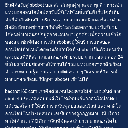
ยินดีต้อรับสู่ sbobet บอลสด สดทุกคู่ ทุกแมต ทุกลีก ทางเข้า
แทงบอลออนไลน์สมัครวันนี้รับโปรโมชั่นทันที เว็บไซต์เดิม
พันกีฬาอันดับหนึ่ง บริการแทงบอลบนคอมพิวเตอร์และผ่าน
มือถือ อัพเดทข่าวสารกีฬาทั่วโลก ยิงสดการแข่งขันรับชม
ได้ทันที นำเสนอข้อมูลการเล่นอย่างถูกต้องเพื่อความเข้าใจ
ของสมาชิกที่ต้องการเล่น sbobet ผู้ให้บริการแทงบอล
ออนไลน์ตัวแทนโดยตรงกับเว็บไซต์ sbobet เป็นตัวแทนเว็บ
แทงบอลที่ดีที่สุด และแน่นอน ด้วยระบบ ฝาก-ถอน ตลอด 24
ชั่วโมง พร้อมช่องทางให้ท่านได้ร่วม แทงบอลราคาดี พร้อม
ทั้งสาระความรู้จากบทความทัศนะต่างๆ วิเคราะห์วิจารณ์
มากมาย พร้อมแก้ปัญหา sbobet เข้าไม่ได้
bacarat168.com เราคือตัวแทนโดยตรงไม่ผ่านเอเย่นต์ จาก
sbobet ประเทศฟิลิปปินส์เว็บไซต์พนันกีฬาออนไลน์อันดับ
หนึ่งของโลก ที่ให้บริการ พนันฟุตบอลออนไลน์ และ คาสิโน
ออนไลน์ ในประเทศแถบเอเชียอย่างถูกกฏหมาย ให้บริการ
มาไม่ต่ำกว่า 7 ปี มีการเงินที่มันคง สามารถฝากถอนได้ไม่