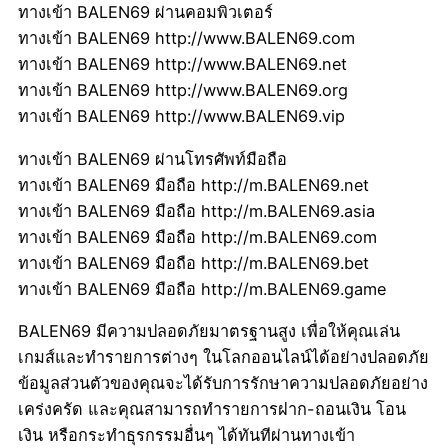
ทางเข้า BALEN69 ผ่านคอมพิวเตอร์
ทางเข้า BALEN69 http://www.BALEN69.com
ทางเข้า BALEN69 http://www.BALEN69.net
ทางเข้า BALEN69 http://www.BALEN69.org
ทางเข้า BALEN69 http://www.BALEN69.vip
ทางเข้า BALEN69 ผ่านโทรศัพท์มือถือ
ทางเข้า BALEN69 มือถือ http://m.BALEN69.net
ทางเข้า BALEN69 มือถือ http://m.BALEN69.asia
ทางเข้า BALEN69 มือถือ http://m.BALEN69.com
ทางเข้า BALEN69 มือถือ http://m.BALEN69.bet
ทางเข้า BALEN69 มือถือ http://m.BALEN69.game
BALEN69 มีความปลอดภัยมาตรฐานสูง เพื่อให้คุณเล่น
เกมส์และทำรายการต่างๆ ในโลกออนไลน์ได้อย่างปลอดภัย
ข้อมูลส่วนตัวของคุณจะได้รับการรักษาความปลอดภัยอย่าง
เคร่งครัด และคุณสามารถทำรายการฝาก-ถอนเงิน โอน
เงิน หรือกระทำธุรกรรมอื่นๆ ได้ทันทีผ่านทางเข้า