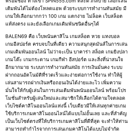
พร้อมช่อง ทางเข้า SPIN555.com ที่สะดวกสบาย เลือกเล่น
เดิมพันได้ไม่ต้องโหลดแอพ ด้วยระบบการทำงานทันสมัย มี
เกมให้เลือกมากกว่า 100 เกม แตกง่าย ไม่ล็อค เว็บสล็อต
แท้ส่งตรง และยังเลือกเกมเดิมพันชนิดอื่นๆได้
BALEN69 คือ เว็บพนันคาสิโน เกมสล็อต หวย แทงบอล
เกมอีสปอร์ต ครบจบในที่เดียว ความสนุกสุดมันส์ในการเล่น
เกมเดิมพันออนไลน์ ไม่ว่าจะเป็น บาคาร่า สล็อต เกมยิงปลา
เกมโต๊ะ เกมกระดาน เกมกีฬา อีสปอร์ต และสิ่งที่น่าสนใจ
อีกมากมาย ระบบการทำงานทันสมัย การเงินมั่นคง ระบบ
ฝากถอนอัตโนมัติที่รวดเร็วและง่ายต่อการใช้งาน ทำให้ผู้
เล่นสามารถฝากเงินหรือถอนเงินได้ง่ายและไว เพิ่มความ
มั่นใจให้กับผู้เล่นในการเล่นเดิมพันพนันออนไลน์ พร้อมโปร
โมชั่นสำหรับผู้เล่นใหม่และสมาชิกให้เลือกได้ตามใจตลอด
เว็บไซต์คาสิโนออนไลน์แห่งนี้ เว็บเดียวมีให้เล่นทุกค่ายเกม
ใช้บริการเกมคาสิโนออนไลน์ได้แบบไม่อั้นเลย และที่สำคัญ
เป็นเว็บไซต์ตรงที่ให้บริการเกมคาสิโนที่ดีที่สุด จะทำให้ท่าน
สามารถทำกำไรจากการเล่นเกมคาสิโนได้แบบไม่จำกัด