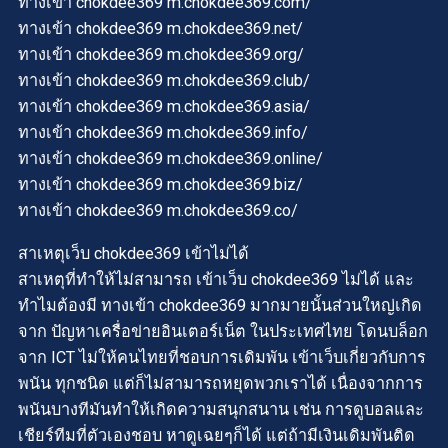
ทางเข้า chokdee369 m.chokdee369.com/
ทางเข้า chokdee369 m.chokdee369.net/
ทางเข้า chokdee369 m.chokdee369.org/
ทางเข้า chokdee369 m.chokdee369.club/
ทางเข้า chokdee369 m.chokdee369.asia/
ทางเข้า chokdee369 m.chokdee369.info/
ทางเข้า chokdee369 m.chokdee369.online/
ทางเข้า chokdee369 m.chokdee369.biz/
ทางเข้า chokdee369 m.chokdee369.co/
สาเหตุเว็บ chokdee369 เข้าไม่ได้
สาเหตุที่ทำให้ไม่สามารถ เข้าเว็บ chokdee369 ไม่ได้ และ
ทำไมต้องมี ทางเข้า chokdee369 มากมายนั้นส่วนใหญ่เกิด
จาก ปัญหาเครื่อข่ายอินเตอร์เน็ต ในประเทศไทย โดนบล็อก
จาก ICT ไม่ให้คนไทยที่ชอบการเดิมพัน เข้าเว็บเกี่ยวกับการ
พนัน ทุกชนิด แต่ก็ไม่สามารถหยุดพวกเราได้ เนื่องจากการ
พนันบางทีมันทำให้เกิดความสนุกสนาน เช่น การดูบอลและ
เชียร์ทีมที่ตัวเองชอบ หาดูเฉยๆก็ได้ แต่ถ้ามีเงินเดิมพันติด