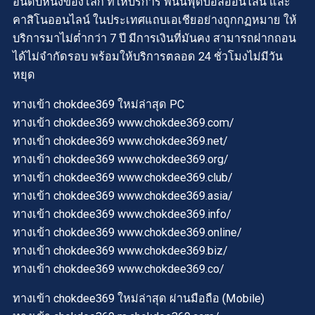
อันดับหนึ่งของโลก ที่ให้บริการ พนันฟุตบอลออนไลน์ และ
คาสิโนออนไลน์ ในประเทศแถบเอเชียอย่างถูกกฏหมาย ให้
บริการมาไม่ต่ำกว่า 7 ปี มีการเงินที่มันคง สามารถฝากถอน
ได้ไม่จำกัดรอบ พร้อมให้บริการตลอด 24 ชั่วโมงไม่มีวัน
หยุด
ทางเข้า chokdee369 ใหม่ล่าสุด PC
ทางเข้า chokdee369 www.chokdee369.com/
ทางเข้า chokdee369 www.chokdee369.net/
ทางเข้า chokdee369 www.chokdee369.org/
ทางเข้า chokdee369 www.chokdee369.club/
ทางเข้า chokdee369 www.chokdee369.asia/
ทางเข้า chokdee369 www.chokdee369.info/
ทางเข้า chokdee369 www.chokdee369.online/
ทางเข้า chokdee369 www.chokdee369.biz/
ทางเข้า chokdee369 www.chokdee369.co/
ทางเข้า chokdee369 ใหม่ล่าสุด ผ่านมือถือ (Mobile)