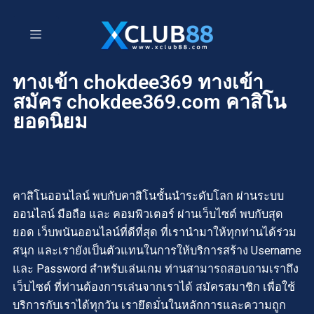
ทางเข้า chokdee369 ทางเข้า
สมัคร chokdee369.com คาสิโน
ยอดนิยม
คาสิโนออนไลน์ พบกับคาสิโนชั้นนำระดับโลก ผ่านระบบ
ออนไลน์ มือถือ และ คอมพิวเตอร์ ผ่านเว็บไซต์ พบกับสุด
ยอด เว็บพนันออนไลน์ที่ดีที่สุด ที่เรานำมาให้ทุกท่านได้ร่วม
สนุก และเรายังเป็นตัวแทนในการให้บริการสร้าง Username
และ Password สำหรับเล่นเกม ท่านสามารถสอบถามเราถึง
เว็บไซต์ ที่ท่านต้องการเล่นจากเราได้ สมัครสมาชิก เพื่อใช้
บริการกับเราได้ทุกวัน เรายึดมั่นในหลักการและความถูก