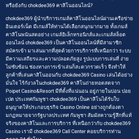
หรือยังกับ chokdee369 คาสิโนออนไลน์?
chokdee369 ผู้นำบริการเกมส์คาสิโนออนไลน์ผ่านเครือข่าย
อินเตอร์เน็ต มีเกมส์ให้ท่านได้เลือกสนุกมากมาย ทั้งเกมส์
คาสิโนพนันสดอย่าง เกมส์อิเล็กทรอนิกส์และเกมส์สล็อต
ออนไลน์ chokdee369 เป็นคาสิโนออนไลน์ที่มีสามาชิก
สมัครเข้า มาเล่นมากที่สุดด้วยการบริการที่เหนือกว่า ระบบ
มีความเสถียรและความปลอดภัยสูง รูปแบบการเล่นที่ ง่าย
ไม่ซับซ้อน ช่องทางการเข้าเล่นก็สะดวกรวดเร็ว จึงทำให้
ลูกค้าที่เล่นคาสิโนออนกับ chokdee369 Casino เล่นได้อย่าง
มั่นใจ ไร้กังวลในchokdee369 คาสิโนถ่ายทอดสดจาก
Poipet Casino&Resort มีที่ตั้งที่แน่นอน อยู่ภายในบ่อน ปอย
เปต ประเทศกัมพูชา chokdee369 เป็นคาสิโนได้รับใบ
อนุญาตให้ประกอบธุรกิจ Casino Online อย่างถูกต้องตา
มกฏหมายจากรัฐบาลประเทศ กัมพูชา สัมผัสความรู้สึกที่แท้
จริงของคาสิโนและการบริการ ที่เหนือกว่ากับ chokdee369
Casino เรามี chokdee369 Call Center คอยบริการท่าน