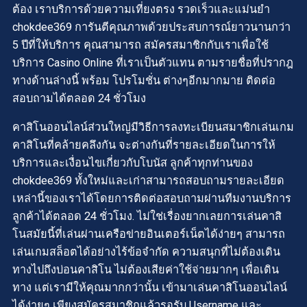
ต้อง เราบริการด้วยความเที่ยงตรง รวดเร็วและแม่นยำ
chokdee369 การันตีคุณภาพด้วยประสบการณ์ยาวนานกว่า
5 ปีที่ให้บริการ คุณสามารถ สมัครสมาชิกกับเราเพื่อใช้
บริการ Casino Online ที่เราเป็นตัวแทน ตามรายชื่อที่ปรากฎ
ทางด้านล่างนี้ พร้อม โปรโมชั่น ต่างๆอีกมากมาย ติดต่อ
สอบถามได้ตลอด 24 ชั่วโมง
คาสิโนออนไลน์ส่วนใหญ่มีวิธีการลงทะเบียนสมาชิกเล่นเกม
คาสิโนที่คล้ายคลึงกัน จะต่างกันที่รายละเอียดในการให้
บริการและเงื่อนไขเกี่ยวกับโบนัส ลูกค้าทุกท่านของ
chokdee369 ทั้งใหม่และเก่าสามารถสอบถามรายละเอียด
เหล่านี้ของเราได้โดยการติดต่อสอบถามผ่านทีมงานบริการ
ลูกค้าได้ตลอด 24 ชั่วโมง. ไม่ใช่เรื่องยากเลยการเล่นคาสิ
โนสมัยนี้ที่เล่นผ่านเครือข่ายอินเตอร์เน็ตได้ง่ายๆ สามารถ
เล่นเกมสล็อตได้อย่างไร้ข้อจำกัด ความสนุกที่ไม่ต้องเดิน
ทางไปถึงบ่อนคาสิโน ไม่ต้องเสียค่าใช้จ่ายมากๆ เพื่อเดิน
ทาง แต่เรามีให้คุณมากกว่านั้น เข้ามาเล่นคาสิโนออนไลน์
ได้ง่ายๆ เพียงสมัครสมาชิกแล้วรอรับ Username และ