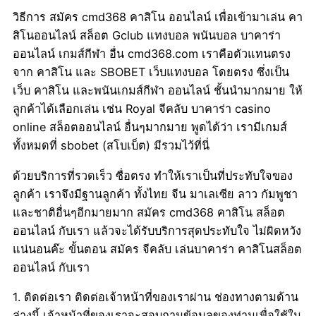
วิธีการ สมัคร cmd368 คาสิโน ออนไลน์ เพื่อเข้ามาเล่น คา
สิโนออนไลน์ สล็อต Gclub แทงบอล พนันบอล บาคาร่า
ออนไลน์ เกมส์กีฬา อื่น cmd368.com เราคือตัวแทนตรง
จาก คาสิโน และ SBOBET เว็บแทงบอล โดยตรง ซึ่งเป็น
เว็บ คาสิโน และพนันเกมส์กีฬา ออนไลน์ ชั้นนำมากมาย ให้
ลูกค้าได้เลือกเล่น เช่น Royal จีคลับ บาคาร่า casino
online สล็อตออนไลน์ อื่นๆมากมาย พูดได้ว่า เรามีเกมส์
ทั้งหมดที่ sbobet (สโบเบ็ต) มีรวมไว้ที่นี่
ด้วยบริการที่รวดเร็ว ซื่อตรง ทำให้เราเป็นที่ประทับใจของ
ลูกค้า เราจึงมีฐานลูกค้า ทั้งไทย จีน มาเลเซีย ลาว กัมพูชา
และชาติอื่นๆอีกมายมาก สมัคร cmd368 คาสิโน สล็อต
ออนไลน์ กับเรา แล้วจะได้รับบริการสุดประทับใจ ไม่ผิดหวัง
แน่นอนค๊ะ ขั้นตอน สมัคร จีคลับ เล่นบาคาร่า คาสิโนสล็อต
ออนไลน์ กับเรา
1. ติดต่อเรา ติดต่อเจ้าหน้าที่ของเราผ่าน ช่องทางตามด้าน
ล่างนี้ เจ้าหน้าที่ของเราจะสอบถามข้อมูลของท่านเพื่อใช้ใน