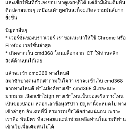
และเชียร์ทีมที่ตัวเองชอบ หาดูเฉยๆก็ได้ แต่ถ้ามีเงินเดิมพัน
ติดปลายนวมๆ เหมือนเค้าพูดกันละก็จะเกิดความมันส์มาก
ยิ่งขึ้น
ปัญหาอื่นๆ
* เวอร์ชั่นของบราวเวอร์ เราขอแนะนำให้ใช้ Chrome หรือ
Firefox เวอร์ชั่นล่าสุด
* เกิดจากเว็บ cmd368 โดนบล็อกจาก ICT ให้ท่านคลิก
ลิงค์ด้านบนได้เลย
แล้วจะเข้า cmd368 ทางไหนดี
สมาชิกบางคนเกิดคำถามในใจว่า เราจะเข้าเว็บ cmd368
จากทางไหนดี ทำไมลิงค์ทางเข้า cmd368 มีเยอะแยะ
มากมาย เลือกเข้าไม่ถูก ทางเข้าไหนเป็นของจริง ทางไหน
เป็นของปลอม หลอกเอาข้อมูลรึป่าว ปัญหานี้จะหมดไป ทาง
เข้าล่าสุด อัพเดทที่นี่ สามารถเชื่อได้อย่างแน่นอน เพราะ
เราคือ พันมิตร ที่จะคอยแนะนำช่วยเหลือท่านในยามที่ท่าน
เข้าเว็บเพื่อเดิมพันไม่ได้