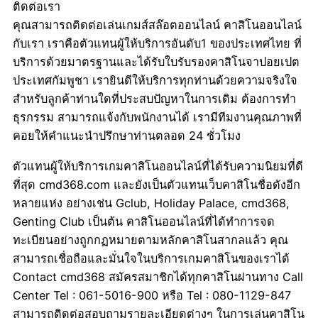
ติดต่อเรา
คุณสามารถติดต่อเล่นเกมส์สล๊อตออนไลน์ คาสิโนออนไลน์
กับเรา เราคือตัวแทนผู้ให้บริการอันดับ1 ของประเทศไทย ที่
บริการด้วยมาตรฐานและได้รับใบรับรองคาสิโนจาปอยเปต
ประเทศกัมพูชา เรายินดีให้บริการทุกท่านด้วยความจริงใจ
สำหรับลูกค้าท่านใดที่ประสบปัญหาในการเดิม ต้องการทำ
ธุรกรรม สามารถแจ้งกับพนักงานได้ เรามีทีมงานคุณภาพที่
คอยให้คำแนะนำปรึกษาท่านตลอด 24 ชั่วโมง
ตัวแทนผู้ให้บริการเกมคาสิโนออนไลน์ที่ได้รับความนิยมที่ดี
ที่สุด cmd368.com และยังเป็นตัวแทนเว็บคาสิโนชื่อดังอีก
หลายแห่ง อย่างเช่น Gclub, Holiday Palace, cmd368,
Genting Club เป็นต้น คาสิโนออนไลน์ที่ได้ทำการจด
ทะเบียนอย่างถูกกฏหมายตามหลักคาสิโนสากลแล้ว คุณ
สามารถเชื่อถือและมั่นใจในบริการเกมคาสิโนของเราได้
Contact cmd368 สมัครสมาชิกได้ทุกคาสิโนผ่านทาง Call
Center Tel : 061-5016-900 หรือ Tel : 080-1129-847
สามารถติดต่อสอบถามรายละเอียดต่างๆ ในการเล่นคาสิโน