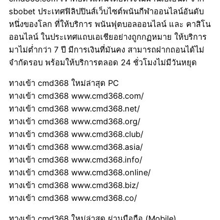
sbobet ประเทศฟิลิปปินส์เว็บไซต์พนันกีฬาออนไลน์อันดับ
หนึ่งของโลก ที่ให้บริการ พนันฟุตบอลออนไลน์ และ คาสิโน
ออนไลน์ ในประเทศแถบเอเชียอย่างถูกกฏหมาย ให้บริการ
มาไม่ต่ำกว่า 7 ปี มีการเงินที่มันคง สามารถฝากถอนได้ไม่
จำกัดรอบ พร้อมให้บริการตลอด 24 ชั่วโมงไม่มีวันหยุด
ทางเข้า cmd368 ใหม่ล่าสุด PC
ทางเข้า cmd368 www.cmd368.com/
ทางเข้า cmd368 www.cmd368.net/
ทางเข้า cmd368 www.cmd368.org/
ทางเข้า cmd368 www.cmd368.club/
ทางเข้า cmd368 www.cmd368.asia/
ทางเข้า cmd368 www.cmd368.info/
ทางเข้า cmd368 www.cmd368.online/
ทางเข้า cmd368 www.cmd368.biz/
ทางเข้า cmd368 www.cmd368.co/
ทางเข้า cmd368 ใหม่ล่าสุด ผ่านมือถือ (Mobile)