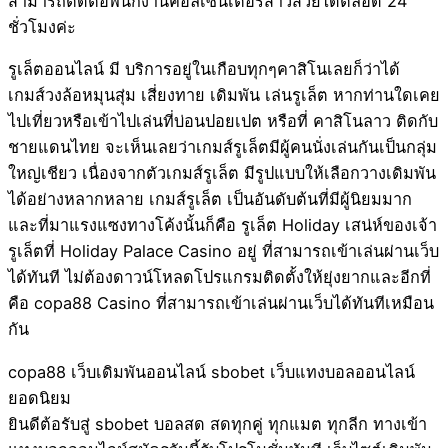
สามารถติดต่อพนักงานคอลเซ็นเตอร์สาวสวยได้ตลอด 24
ชั่วโมงค่ะ
รูเล็ตออนไลน์ มี บริการอยู่ในเกือบทุกๆคาสิโนเลยก็ว่าได้
เกมส์วงล้อหมุนสุ่ม เสี่ยงทาย เดิมพัน เล่นรูเล็ต หากท่านใดเคย
ไปเที่ยวหรือเข้าไปเล่นที่บ่อนปอยเปต หรือที่ คาสิโนลาว ติดกับ
ชายแดนไทย จะเห็นเลยว่าเกมส์รูเล็ตมีผู้คนนั่งเล่นกันเป็นกลุ่ม
ใหญ่เชียว เนื่องจากตัวเกมส์รูเล็ต มีรูปแบบให้เลือกวางเดิมพัน
ได้อย่างหลากหลาย เกมส์รูเล็ต เป็นอันดับต้นที่มีผู้นิยมมาก
และที่มาแรงแซงทางโค้งนั้นก็คือ รูเล็ต Holiday เสน่ห์ของเจ้า
รูเล็ตที่ Holiday Palace Casino อยู่ ที่สามารถเข้าเล่นผ่านเว็บ
ได้ทันที ไม่ต้องดาวน์โหลดโปรแกรมติดตั้งให้ยุ่งยากและอีกที่
คือ copa88 Casino ที่สามารถเข้าเล่นผ่านเว็บได้ทันทีเหมือน
กัน
copa88 เว็บเดิมพันออนไลน์ sbobet เว็บแทงบอลออนไลน์
ยอดนิยม
ยินดีต้อรับสู่ sbobet บอลสด สดทุกคู่ ทุกแมต ทุกลีก ทางเข้า