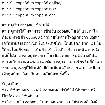
ทางเข้า copa88 m.copa88.online/
ทางเข้า copa88 m.copa88.biz/
ทางเข้า copa88 m.copa88.co/
สาเหตุเว็บ copa88 เข้าไม่ได้
สาเหตุที่ทำให้ไม่สามารถ เข้าเว็บ copa88 ไม่ได้ และทำไม
ต้องมี ทางเข้า copa88 มากมายนั้นส่วนใหญ่เกิดจาก ปัญหา
เครื่อข่ายอินเตอร์เน็ต ในประเทศไทย โดนบล็อก จาก ICT ไม่
ให้คนไทยที่ชอบการเดิมพัน เข้าเว็บเกี่ยวกับการพนัน ทุกชนิด
แต่ก็ไม่สามารถหยุดพวกเราได้ เนื่องจากการพนันบางทีมัน
ทำให้เกิดความสนุกสนาน เช่น การดูบอลและเชียร์ทีมที่ตัวเอง
ชอบ หาดูเฉยๆก็ได้ แต่ถ้ามีเงินเดิมพันติดปลายนวมๆ เหมือน
เค้าพูดกันละก็จะเกิดความมันส์มากยิ่งขึ้น
ปัญหาอื่นๆ
* เวอร์ชั่นของบราวเวอร์ เราขอแนะนำให้ใช้ Chrome หรือ
Firefox เวอร์ชั่นล่าสุด
* เกิดจากเว็บ copa88 โดนบล็อกจาก ICT ให้ท่านคลิกลิงค์