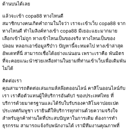
ด้านบนได้เลย
แล้วจะเข้า copa88 ทางไหนดี
สมาชิกบางคนเกิดคำถามในใจว่า เราจะเข้าเว็บ copa88 จาก
ทางไหนดี ทำไมลิงค์ทางเข้า copa88 มีเยอะแยะมากมาย
เลือกเข้าไม่ถูก ทางเข้าไหนเป็นของจริง ทางไหนเป็นของ
ปลอม หลอกเอาข้อมูลรึป่าว ปัญหานี้จะหมดไป ทางเข้าล่าสุด
อัพเดทที่นี่ สามารถเชื่อได้อย่างแน่นอน เพราะเราคือ พันมิตร
ที่จะคอยแนะนำช่วยเหลือท่านในยามที่ท่านเข้าเว็บเพื่อเดิมพัน
ไม่ได้
ติดต่อเรา
คุณสามารถติดต่อเล่นเกมส์สล๊อตออนไลน์ คาสิโนออนไลน์กับ
เรา เราคือตัวแทนผู้ให้บริการอันดับ1 ของประเทศไทย ที่
บริการด้วยมาตรฐานและได้รับใบรับรองคาสิโนจาปอยเปต
ประเทศกัมพูชา เรายินดีให้บริการทุกท่านด้วยความจริงใจ
สำหรับลูกค้าท่านใดที่ประสบปัญหาในการเดิม ต้องการทำ
ธุรกรรม สามารถแจ้งกับพนักงานได้ เรามีทีมงานคุณภาพที่