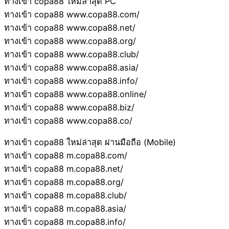
ทางเข้า copa88 ใหม่ล่าสุด PC
ทางเข้า copa88 www.copa88.com/
ทางเข้า copa88 www.copa88.net/
ทางเข้า copa88 www.copa88.org/
ทางเข้า copa88 www.copa88.club/
ทางเข้า copa88 www.copa88.asia/
ทางเข้า copa88 www.copa88.info/
ทางเข้า copa88 www.copa88.online/
ทางเข้า copa88 www.copa88.biz/
ทางเข้า copa88 www.copa88.co/
ทางเข้า copa88 ใหม่ล่าสุด ผ่านมือถือ (Mobile)
ทางเข้า copa88 m.copa88.com/
ทางเข้า copa88 m.copa88.net/
ทางเข้า copa88 m.copa88.org/
ทางเข้า copa88 m.copa88.club/
ทางเข้า copa88 m.copa88.asia/
ทางเข้า copa88 m.copa88.info/