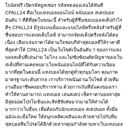
โบนัสฟรี เปิดรหัสยูสเซอร รหัสทดลองเล่นได้ทันที
CPALL24 คือเว็บแทงบอลออนไลน์ พนันบอล สเตปบอล
อันดับ 1 ที่ดีที่สุดในขณะนี้ สำหรับผู้ที่ชื่นชอบบอลสเต็ปกำไร
ดีๆ CPALL24 มีรูปแบบเต็มและแบบไลฟ์ครึ่งหลังสำหรับผู้ที่
ชื่นชอบการแทงสเต็ปไลฟ์ สามารถจัดสเต็ปครึ่งหลังได้ต่อ
เนื่อง เลือกเล่นราคาได้ตามใจชอบกีฬาฟุตบอลที่ให้ราคาดี
ที่สุดทำให้ CPALL24 เป็นเว็บไซต์เป็นอันดับ 1 ของการแทง
บอลสเต็ปที่เล่นง่าย ไม่โกง และไม่ซับซ้อนตัดปัญหาของเว็บ
สเต็ปที่ท่านเคยพบมาเว็บพนันออนไลน์ที่ได้รับความนิยม
มากที่สุดในตอนนี้ แทงบอลได้ทุกคู่ทั่วทุกมุมโลก คุณภาพ
มาตรฐานระดับสากล เราบริการพนันผ่านเว็บไซต์ ด้วยทีม
งานมืออาชีพคอยบริการท่าน ด้วยการเงินที่มั่นคงของเรา
ทำให้ท่านสามารถ แทงบอล เล่นสเตป เช็คราคาบอลล่าสุด
มีสุดยอดโปรโมชั่นและสิทธิพิเศษมากมายให้ท่านได้
มากกว่าเว็บอื่นๆ เพื่อต้อนรับนักแทงบอล สเตปบอล ทั้งมือ
ฉมังและมือใหม่ ให้สนุกเพลิดเพลินและท้ายทายไปกับทีม
ฟุตบอลทีมโปรดได้อีกด้วยหากคุณกำลังตามหาเว็บแทงบอล