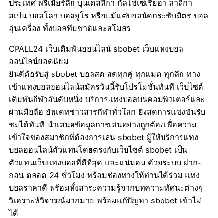
ประเทศ พรีเมียร์ลีก บุนเดสลีกา กัลโช่เซเรียอา ลาลีกา
สเปน บอลโลก บอลยูโร หรือแม้แต่บอลนัดกระชับมิตร บอล
อุ่นเครื่อง ทั้งบอลทีมชาติและสโมสร
CPALL24 เว็บเดิมพันออนไลน์ sbobet เว็บแทงบอล
ออนไลน์ยอดนิยม
ยินดีต้อรับสู่ sbobet บอลสด สดทุกคู่ ทุกแมต ทุกลีก ทาง
เข้าแทงบอลออนไลน์สมัครวันนี้รับโปรโมชั่นทันที เว็บไซต์
เดิมพันกีฬาอันดับหนึ่ง บริการแทงบอลบนคอมพิวเตอร์และ
ผ่านมือถือ อัพเดทข่าวสารกีฬาทั่วโลก ยิงสดการแข่งขันรับ
ชมได้ทันที นำเสนอข้อมูลการเล่นอย่างถูกต้องเพื่อความ
เข้าใจของสมาชิกที่ต้องการเล่น sbobet ผู้ให้บริการแทง
บอลออนไลน์ตัวแทนโดยตรงกับเว็บไซต์ sbobet เป็น
ตัวแทนเว็บแทงบอลที่ดีที่สุด และแน่นอน ด้วยระบบ ฝาก-
ถอน ตลอด 24 ชั่วโมง พร้อมช่องทางให้ท่านได้ร่วม แทง
บอลราคาดี พร้อมทั้งสาระความรู้จากบทความทัศนะต่างๆ
วิเคราะห์วิจารณ์มากมาย พร้อมแก้ปัญหา sbobet เข้าไม่
ได้