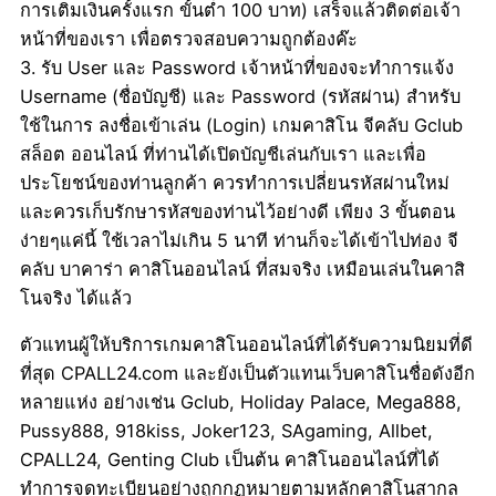
การเติมเงินครั้งแรก ขั้นต่ำ 100 บาท) เสร็จแล้วติดต่อเจ้า
หน้าที่ของเรา เพื่อตรวจสอบความถูกต้องค๊ะ
3. รับ User และ Password เจ้าหน้าที่ของจะทำการแจ้ง
Username (ชื่อบัญชี) และ Password (รหัสผ่าน) สำหรับ
ใช้ในการ ลงชื่อเข้าเล่น (Login) เกมคาสิโน จีคลับ Gclub
สล็อต ออนไลน์ ที่ท่านได้เปิดบัญชีเล่นกับเรา และเพื่อ
ประโยชน์ของท่านลูกค้า ควรทำการเปลี่ยนรหัสผ่านใหม่
และควรเก็บรักษารหัสของท่านไว้อย่างดี เพียง 3 ขั้นตอน
ง่ายๆแค่นี้ ใช้เวลาไม่เกิน 5 นาที ท่านก็จะได้เข้าไปท่อง จี
คลับ บาคาร่า คาสิโนออนไลน์ ที่สมจริง เหมือนเล่นในคาสิ
โนจริง ได้แล้ว
ตัวแทนผู้ให้บริการเกมคาสิโนออนไลน์ที่ได้รับความนิยมที่ดี
ที่สุด CPALL24.com และยังเป็นตัวแทนเว็บคาสิโนชื่อดังอีก
หลายแห่ง อย่างเช่น Gclub, Holiday Palace, Mega888,
Pussy888, 918kiss, Joker123, SAgaming, Allbet,
CPALL24, Genting Club เป็นต้น คาสิโนออนไลน์ที่ได้
ทำการจดทะเบียนอย่างถูกกฏหมายตามหลักคาสิโนสากล