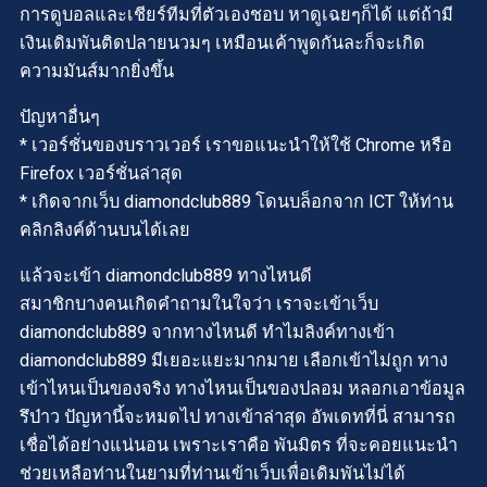
การดูบอลและเชียร์ทีมที่ตัวเองชอบ หาดูเฉยๆก็ได้ แต่ถ้ามี
เงินเดิมพันติดปลายนวมๆ เหมือนเค้าพูดกันละก็จะเกิด
ความมันส์มากยิ่งขึ้น
ปัญหาอื่นๆ
* เวอร์ชั่นของบราวเวอร์ เราขอแนะนำให้ใช้ Chrome หรือ
Firefox เวอร์ชั่นล่าสุด
* เกิดจากเว็บ diamondclub889 โดนบล็อกจาก ICT ให้ท่าน
คลิกลิงค์ด้านบนได้เลย
แล้วจะเข้า diamondclub889 ทางไหนดี
สมาชิกบางคนเกิดคำถามในใจว่า เราจะเข้าเว็บ
diamondclub889 จากทางไหนดี ทำไมลิงค์ทางเข้า
diamondclub889 มีเยอะแยะมากมาย เลือกเข้าไม่ถูก ทาง
เข้าไหนเป็นของจริง ทางไหนเป็นของปลอม หลอกเอาข้อมูล
รึป่าว ปัญหานี้จะหมดไป ทางเข้าล่าสุด อัพเดทที่นี่ สามารถ
เชื่อได้อย่างแน่นอน เพราะเราคือ พันมิตร ที่จะคอยแนะนำ
ช่วยเหลือท่านในยามที่ท่านเข้าเว็บเพื่อเดิมพันไม่ได้