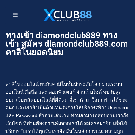
ทางเข้า diamondclub889 ทาง
เข้า สมัคร diamondclub889.com
คาสิโนยอดนิยม
คาสิโนออนไลน์ พบกับคาสิโนชั้นนำระดับโลก ผ่านระบบ
ออนไลน์ มือถือ และ คอมพิวเตอร์ ผ่านเว็บไซต์ พบกับสุด
ยอด เว็บพนันออนไลน์ที่ดีที่สุด ที่เรานำมาให้ทุกท่านได้ร่วม
สนุก และเรายังเป็นตัวแทนในการให้บริการสร้าง Username
และ Password สำหรับเล่นเกม ท่านสามารถสอบถามเราถึง
เว็บไซต์ ที่ท่านต้องการเล่นจากเราได้ สมัครสมาชิก เพื่อใช้
บริการกับเราได้ทุกวัน เรายึดมั่นในหลักการและความถูก