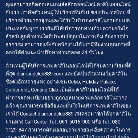
คุณสามารถติดต่อเล่นเกมส์สล๊อตออนไลน์ คาสิโนออนไลน์
กับเรา เราคือตัวแทนผู้ให้บริการอันดับ1 ของประเทศไทย ที่
บริการด้วยมาตรฐานและได้รับใบรับรองคาสิโนจาปอยเปต
ประเทศกัมพูชา เรายินดีให้บริการทุกท่านด้วยความจริงใจ
สำหรับลูกค้าท่านใดที่ประสบปัญหาในการเดิม ต้องการทำ
ธุรกรรม สามารถแจ้งกับพนักงานได้ เรามีทีมงานคุณภาพที่
คอยให้คำแนะนำปรึกษาท่านตลอด 24 ชั่วโมง
ตัวแทนผู้ให้บริการเกมคาสิโนออนไลน์ที่ได้รับความนิยมที่ดี
ที่สุด diamondclub889.com และยังเป็นตัวแทนเว็บคาสิโน
ชื่อดังอีกหลายแห่ง อย่างเช่น Gclub, Holiday Palace,
Goldenslot, Genting Club เป็นต้น คาสิโนออนไลน์ที่ได้
ทำการจดทะเบียนอย่างถูกกฏหมายตามหลักคาสิโนสากล
แล้ว คุณสามารถเชื่อถือและมั่นใจในบริการเกมคาสิโนของ
เราได้ Contact diamondclub889 สมัครสมาชิกได้ทุกคาสิโน
ผ่านทาง Call Center Tel : 061-5016-900 หรือ Tel : 080-
1129-847 สามารถติดต่อสอบถามรายละเอียดต่างๆ ในการ
เล่นคาสิโนออนไลน์ บาคาร่าออนไลน์ ไฮโลออนไลน์ กำถั่ว