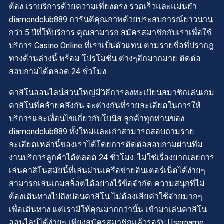
ต้อง เราบริการด้วยความเที่ยงตรง รวดเร็วและแม่นยำ
diamondclub889 การันตีคุณภาพด้วยประสบการณ์ยาวนาน
กว่า 5 ปีที่ให้บริการ คุณสามารถ สมัครสมาชิกกับเราเพื่อใช้
บริการ Casino Online ที่เราเป็นตัวแทน ตามรายชื่อที่ปรากฎ
ทางด้านล่างนี้ พร้อม โปรโมชั่น ต่างๆอีกมากมาย ติดต่อ
สอบถามได้ตลอด 24 ชั่วโมง
คาสิโนออนไลน์ส่วนใหญ่มีวิธีการลงทะเบียนสมาชิกเล่นเกม
คาสิโนที่คล้ายคลึงกัน จะต่างกันที่รายละเอียดในการให้
บริการและเงื่อนไขเกี่ยวกับโบนัส ลูกค้าทุกท่านของ
diamondclub889 ทั้งใหม่และเก่าสามารถสอบถามราย
ละเอียดเหล่านี้ของเราได้โดยการติดต่อสอบถามผ่านทีม
งานบริการลูกค้าได้ตลอด 24 ชั่วโมง. ไม่ใช่เรื่องยากเลยการ
เล่นคาสิโนสมัยนี้ที่เล่นผ่านเครือข่ายอินเตอร์เน็ตได้ง่ายๆ
สามารถเล่นเกมสล็อตได้อย่างไร้ข้อจำกัด ความสนุกที่ไม่
ต้องเดินทางไปถึงบ่อนคาสิโน ไม่ต้องเสียค่าใช้จ่ายมากๆ
เพื่อเดินทาง แต่เรามีให้คุณมากกว่านั้น เข้ามาเล่นคาสิโน
ออนไลน์ได้ง่ายๆ เพียงสมัครสมาชิกแล้วรอรับ Username