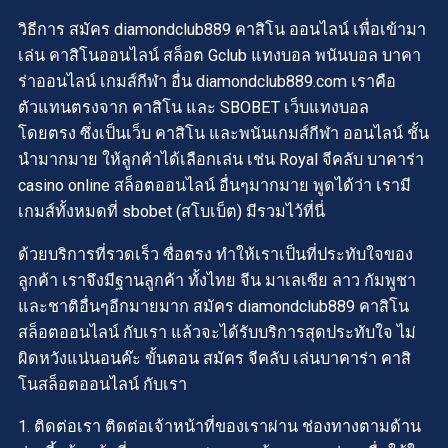
วิธีการ สมัคร diamondclub889 คาสิโน ออนไลน์ เพื่อเข้ามา
เล่น คาสิโนออนไลน์ สล็อต Gclub แทงบอล พนันบอล บาคา
ร่าออนไลน์ เกมส์กีฬา อื่น diamondclub889.com เราคือ
ตัวแทนตรงจาก คาสิโน และ SBOBET เว็บแทงบอล
โดยตรง ซึ่งเป็นเว็บ คาสิโน และพนันเกมส์กีฬา ออนไลน์ ชั้น
นำมากมาย ให้ลูกค้าได้เลือกเล่น เช่น Royal จีคลับ บาคาร่า
casino online สล็อตออนไลน์ อื่นๆมากมาย พูดได้ว่า เรามี
เกมส์ทั้งหมดที่ sbobet (สโบเบ็ต) มีรวมไว้ที่นี่
ด้วยบริการที่รวดเร็ว ซื่อตรง ทำให้เราเป็นที่ประทับใจของ
ลูกค้า เราจึงมีฐานลูกค้า ทั้งไทย จีน มาเลเซีย ลาว กัมพูชา
และชาติอื่นๆอีกมายมาก สมัคร diamondclub889 คาสิโน
สล็อตออนไลน์ กับเรา แล้วจะได้รับบริการสุดประทับใจ ไม่
ผิดหวังแน่นอนค๊ะ ขั้นตอน สมัคร จีคลับ เล่นบาคาร่า คาสิ
โนสล็อตออนไลน์ กับเรา
1. ติดต่อเรา ติดต่อเจ้าหน้าที่ของเราผ่าน ช่องทางตามด้าน