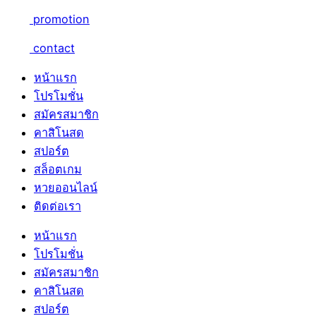
promotion
contact
หน้าแรก
โปรโมชั่น
สมัครสมาชิก
คาสิโนสด
สปอร์ต
สล็อตเกม
หวยออนไลน์
ติดต่อเรา
หน้าแรก
โปรโมชั่น
สมัครสมาชิก
คาสิโนสด
สปอร์ต