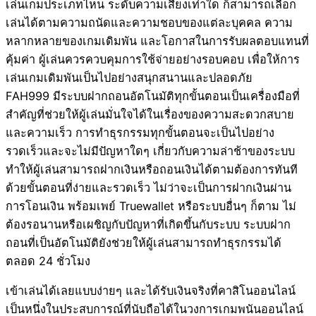
เล่นเกมประเภทไหน ระดับความเสี่ยงเท่าใด ก็สามารถเลือก
เล่นได้ตามความถนัดและความชอบของแต่ละบุคคล ความ
หลากหลายของเกมเดิมพัน และโอกาสในการรับผลตอบแทนที่
คุ้มค่า ผู้เล่นควรควบคุมการใช้จ่ายอย่างรอบคอบ เพื่อให้การ
เล่นเกมเดิมพันเป็นไปอย่างสนุกสนานและปลอดภัย
FAH999 มีระบบฝากถอนอัตโนมัติทุกขั้นตอนเป็นเครื่องมือที่
สำคัญที่ช่วยให้ผู้เล่นมั่นใจได้ในเรื่องของความสะดวกสบาย
และความเร็ว การทำธุรกรรมทุกขั้นตอนจะเป็นไปอย่าง
รวดเร็วและจะไม่มีปัญหาใดๆ เกี่ยวกับความล่าช้าของระบบ
ทำให้ผู้เล่นสามารถฝากเงินหรือถอนเงินได้ตามต้องการทันที
ด้วยขั้นตอนที่ง่ายและรวดเร็ว ไม่ว่าจะเป็นการฝากเงินผ่าน
การโอนเงิน พร้อมเพย์ Truewallet หรือระบบอื่นๆ ก็ตาม ไม่
ต้องรอนานหรือเผชิญกับปัญหาที่เกิดขึ้นกับระบบ ระบบฝาก
ถอนที่เป็นอัตโนมัติยังช่วยให้ผู้เล่นสามารถทำธุรกรรมได้
ตลอด 24 ชั่วโมง
เข้าเล่นได้เลยแบบง่ายๆ และได้รับเงินจริงที่คาสิโนออนไลน์
เป็นหนึ่งในประสบการณ์ที่นับถือได้ในวงการเกมพนันออนไลน์