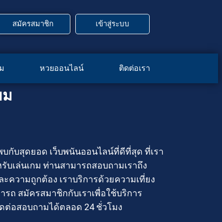
สมัครสมาชิก
เข้าสู่ระบบ
กม
หวยออนไลน์
ติดต่อเรา
ยม
บสุดยอด เว็บพนันออนไลน์ที่ดีที่สุด ที่เรา
หรับเล่นเกม ท่านสามารถสอบถามเราถึง
รและความถูกต้อง เราบริการด้วยความเที่ยง
รถ สมัครสมาชิกกับเราเพื่อใช้บริการ
ติดต่อสอบถามได้ตลอด 24 ชั่วโมง