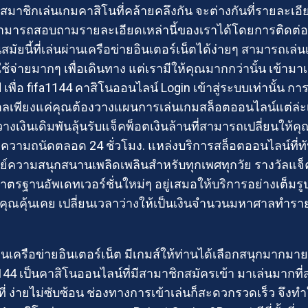
มาชิกเล่นเกมคาสิโนที่คล้ายคลึงกัน จะต่างกันที่รายละเอี
ก่าสามารถสอบถามรายละเอียดเหล่านี้ของเราได้โดยการติดต
สมัยนี้ที่เล่นผ่านเครือข่ายอินเตอร์เน็ตได้ง่ายๆ สามารถเล่
ใช้จ่ายมากๆ เพื่อเดินทาง แต่เรามีให้คุณมากกว่านั้น เข้าม
ื่อ fifa1144 คาสิโนออนไลน์ Login เข้าสู่ระบบเท่านั้น ก
เพียงแค่คุณต้องวางแผนการเล่นเกมสล็อตออนไลน์แต่ล่ะเกม
างเงินเดิมพันลุ้นรับแจ็คพ็อตเงินล้านที่สามารถเปลี่ยนให้ค
วามถนัดตลอด 24 ชั่วโมง. แหล่งบริการสล็อตออนไลน์ที่ทันสม
ย์ความสนุกสนานเพลิดเพลินสำหรับทุกเพศทุกวัย รางวัลแจ
่มาตรฐานอัพเดทเวอร์ชั่นใหม่ๆ อยู่เสมอให้บริการอย่างเต็ม
ุณคุ้นเคย เปลี่ยนเวลาว่างให้เป็นเงินจำนวนมหาศาลทำรายไ
นเครือข่ายอินเตอร์เน็ต มีเกมส์ให้ท่านได้เลือกสนุกมากมาย
144 เป็นคาสิโนออนไลน์ที่มีสามาชิกสมัครเข้า มาเล่นมากที่
ง่ายไม่ซับซ้อน ช่องทางการเข้าเล่นก็สะดวกรวดเร็ว จึงทำให