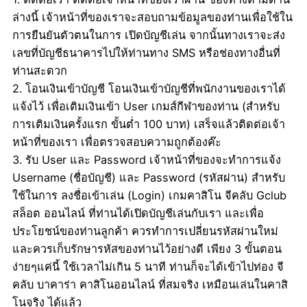
ล่างนี้ เจ้าหน้าที่ของเราจะสอบถามข้อมูลของท่านเพื่อใช้ใน
การยืนยันตัวตนในการ เปิดบัญชีเล่น จากนั้นทางเราจะส่ง
เลขที่บัญชีธนาคารไปให้ท่านทาง SMS หรือช่องทางอื่นที่
ท่านสะดวก
2. โอนเงินเข้าบัญชี โอนเงินเข้าบัญชีที่พนักงานของเราได้
แจ้งไว้ เพื่อเติมเงินเข้า User เกมส์กีฬาของท่าน (สำหรับ
การเติมเงินครั้งแรก ขั้นต่ำ 100 บาท) เสร็จแล้วติดต่อเจ้า
หน้าที่ของเรา เพื่อตรวจสอบความถูกต้องค๊ะ
3. รับ User และ Password เจ้าหน้าที่ของจะทำการแจ้ง
Username (ชื่อบัญชี) และ Password (รหัสผ่าน) สำหรับ
ใช้ในการ ลงชื่อเข้าเล่น (Login) เกมคาสิโน จีคลับ Gclub
สล็อต ออนไลน์ ที่ท่านได้เปิดบัญชีเล่นกับเรา และเพื่อ
ประโยชน์ของท่านลูกค้า ควรทำการเปลี่ยนรหัสผ่านใหม่
และควรเก็บรักษารหัสของท่านไว้อย่างดี เพียง 3 ขั้นตอน
ง่ายๆแค่นี้ ใช้เวลาไม่เกิน 5 นาที ท่านก็จะได้เข้าไปท่อง จี
คลับ บาคาร่า คาสิโนออนไลน์ ที่สมจริง เหมือนเล่นในคาสิ
โนจริง ได้แล้ว