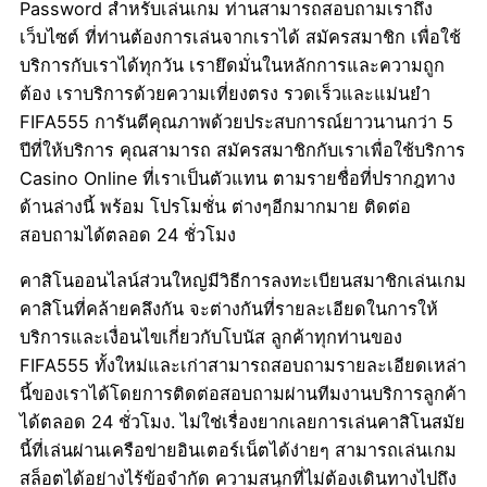
Password สำหรับเล่นเกม ท่านสามารถสอบถามเราถึง
เว็บไซต์ ที่ท่านต้องการเล่นจากเราได้ สมัครสมาชิก เพื่อใช้
บริการกับเราได้ทุกวัน เรายึดมั่นในหลักการและความถูก
ต้อง เราบริการด้วยความเที่ยงตรง รวดเร็วและแม่นยำ
FIFA555 การันตีคุณภาพด้วยประสบการณ์ยาวนานกว่า 5
ปีที่ให้บริการ คุณสามารถ สมัครสมาชิกกับเราเพื่อใช้บริการ
Casino Online ที่เราเป็นตัวแทน ตามรายชื่อที่ปรากฎทาง
ด้านล่างนี้ พร้อม โปรโมชั่น ต่างๆอีกมากมาย ติดต่อ
สอบถามได้ตลอด 24 ชั่วโมง
คาสิโนออนไลน์ส่วนใหญ่มีวิธีการลงทะเบียนสมาชิกเล่นเกม
คาสิโนที่คล้ายคลึงกัน จะต่างกันที่รายละเอียดในการให้
บริการและเงื่อนไขเกี่ยวกับโบนัส ลูกค้าทุกท่านของ
FIFA555 ทั้งใหม่และเก่าสามารถสอบถามรายละเอียดเหล่า
นี้ของเราได้โดยการติดต่อสอบถามผ่านทีมงานบริการลูกค้า
ได้ตลอด 24 ชั่วโมง. ไม่ใช่เรื่องยากเลยการเล่นคาสิโนสมัย
นี้ที่เล่นผ่านเครือข่ายอินเตอร์เน็ตได้ง่ายๆ สามารถเล่นเกม
สล็อตได้อย่างไร้ข้อจำกัด ความสนุกที่ไม่ต้องเดินทางไปถึง