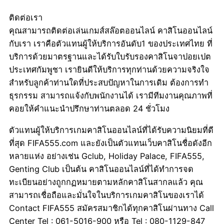
ติดต่อเรา
คุณสามารถติดต่อเล่นเกมส์สล๊อตออนไลน์ คาสิโนออนไลน์
กับเรา เราคือตัวแทนผู้ให้บริการอันดับ1 ของประเทศไทย ที่
บริการด้วยมาตรฐานและได้รับใบรับรองคาสิโนจาปอยเปต
ประเทศกัมพูชา เรายินดีให้บริการทุกท่านด้วยความจริงใจ
สำหรับลูกค้าท่านใดที่ประสบปัญหาในการเดิม ต้องการทำ
ธุรกรรม สามารถแจ้งกับพนักงานได้ เรามีทีมงานคุณภาพที่
คอยให้คำแนะนำปรึกษาท่านตลอด 24 ชั่วโมง
ตัวแทนผู้ให้บริการเกมคาสิโนออนไลน์ที่ได้รับความนิยมที่ดี
ที่สุด FIFA555.com และยังเป็นตัวแทนเว็บคาสิโนชื่อดังอีก
หลายแห่ง อย่างเช่น Gclub, Holiday Palace, FIFA555,
Genting Club เป็นต้น คาสิโนออนไลน์ที่ได้ทำการจด
ทะเบียนอย่างถูกกฏหมายตามหลักคาสิโนสากลแล้ว คุณ
สามารถเชื่อถือและมั่นใจในบริการเกมคาสิโนของเราได้
Contact FIFA555 สมัครสมาชิกได้ทุกคาสิโนผ่านทาง Call
Center Tel : 061-5016-900 หรือ Tel : 080-1129-847