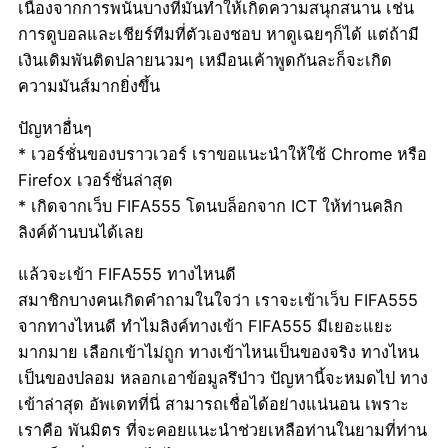
เนื่องจากการพนันบางทีมันทำให้เกิดความสนุกสนาน เช่น
การดูบอลและเชียร์ทีมที่ตัวเองชอบ หาดูเฉยๆก็ได้ แต่ถ้ามี
เงินเดิมพันติดปลายนวมๆ เหมือนเค้าพูดกันละก็จะเกิด
ความมันส์มากยิ่งขึ้น
ปัญหาอื่นๆ
* เวอร์ชั่นของบราวเวอร์ เราขอแนะนำให้ใช้ Chrome หรือ
Firefox เวอร์ชั่นล่าสุด
* เกิดจากเว็บ FIFA555 โดนบล็อกจาก ICT ให้ท่านคลิก
ลิงค์ด้านบนได้เลย
แล้วจะเข้า FIFA555 ทางไหนดี
สมาชิกบางคนเกิดคำถามในใจว่า เราจะเข้าเว็บ FIFA555
จากทางไหนดี ทำไมลิงค์ทางเข้า FIFA555 มีเยอะแยะ
มากมาย เลือกเข้าไม่ถูก ทางเข้าไหนเป็นของจริง ทางไหน
เป็นของปลอม หลอกเอาข้อมูลรึป่าว ปัญหานี้จะหมดไป ทาง
เข้าล่าสุด อัพเดทที่นี่ สามารถเชื่อได้อย่างแน่นอน เพราะ
เราคือ พันมิตร ที่จะคอยแนะนำช่วยเหลือท่านในยามที่ท่าน