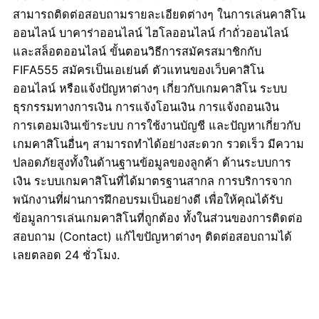
สามารถติดต่อสอบถามรายละเอียดต่างๆ ในการเล่นคาสิโน
ออนไลน์ บาคาร่าออนไลน์ ไฮโลออนไลน์ กำถั่วออนไลน์
และสล็อตออนไลน์ ขั้นตอนวิธีการสมัครสมาชิกกับ
FIFA555 สมัครเป็นเอเย่นต์ ตัวแทนของเว็บคาสิโน
ออนไลน์ หรือแจ้งปัญหาต่างๆ เกี่ยวกับเกมคาสิโน ระบบ
ธุรกรรมทางการเงิน การแจ้งโอนเงิน การแจ้งถอนเงิน
การเตอมเงินเข้าระบบ การใช้งานบัญชี และปัญหาเกี่ยวกับ
เกมคาสิโนอื่นๆ สามารถทำได้อย่างสะดวก รวดเร็ว มีความ
ปลอดภัยสูงทั้งในด้านฐานข้อมูลของลูกค้า ด้านระบบการ
เงิน ระบบเกมคาสิโนที่ได้มาตรฐานสากล การบริการจาก
พนักงานที่ผ่านการฝึกอบรมเป็นอย่างดี เพื่อให้คุณได้รับ
ข้อมูลการเล่นเกมคาสิโนที่ถูกต้อง ทั้งในส่วนของการติดต่อ
สอบถาม (Contact) แก้ไขปัญหาต่างๆ ติดต่อสอบถามได้
เลยตลอด 24 ชั่วโมง.