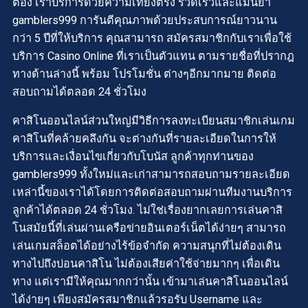
ต้อง เราบริการด้วยความเที่ยงตรง รวดเร็วและแม่นยำ
gamblers999 การันตีคุณภาพด้วยประสบการณ์ยาวนาน
กว่า 5 ปีที่ให้บริการ คุณสามารถ สมัครสมาชิกกับเราเพื่อใช้
บริการ Casino Online ที่เราเป็นตัวแทน ตามรายชื่อที่ปรากฎ
ทางด้านล่างนี้ พร้อม โปรโมชั่น ต่างๆอีกมากมาย ติดต่อ
สอบถามได้ตลอด 24 ชั่วโมง
คาสิโนออนไลน์ส่วนใหญ่มีวิธีการลงทะเบียนสมาชิกเล่นเกม
คาสิโนที่คล้ายคลึงกัน จะต่างกันที่รายละเอียดในการให้
บริการและเงื่อนไขเกี่ยวกับโบนัส ลูกค้าทุกท่านของ
gamblers999 ทั้งใหม่และเก่าสามารถสอบถามรายละเอียด
เหล่านี้ของเราได้โดยการติดต่อสอบถามผ่านทีมงานบริการ
ลูกค้าได้ตลอด 24 ชั่วโมง. ไม่ใช่เรื่องยากเลยการเล่นคาสิ
โนสมัยนี้ที่เล่นผ่านเครือข่ายอินเตอร์เน็ตได้ง่ายๆ สามารถ
เล่นเกมสล็อตได้อย่างไร้ข้อจำกัด ความสนุกที่ไม่ต้องเดิน
ทางไปถึงบ่อนคาสิโน ไม่ต้องเสียค่าใช้จ่ายมากๆ เพื่อเดิน
ทาง แต่เรามีให้คุณมากกว่านั้น เข้ามาเล่นคาสิโนออนไลน์
ได้ง่ายๆ เพียงสมัครสมาชิกแล้วรอรับ Username และ