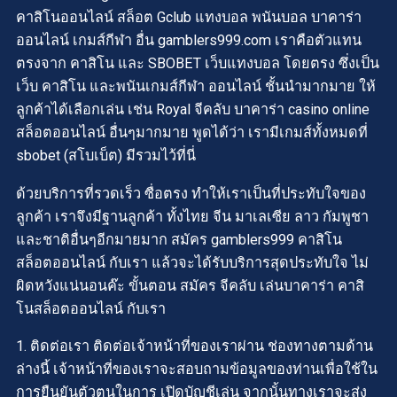
คาสิโนออนไลน์ สล็อต Gclub แทงบอล พนันบอล บาคาร่า
ออนไลน์ เกมส์กีฬา อื่น gamblers999.com เราคือตัวแทน
ตรงจาก คาสิโน และ SBOBET เว็บแทงบอล โดยตรง ซึ่งเป็น
เว็บ คาสิโน และพนันเกมส์กีฬา ออนไลน์ ชั้นนำมากมาย ให้
ลูกค้าได้เลือกเล่น เช่น Royal จีคลับ บาคาร่า casino online
สล็อตออนไลน์ อื่นๆมากมาย พูดได้ว่า เรามีเกมส์ทั้งหมดที่
sbobet (สโบเบ็ต) มีรวมไว้ที่นี่
ด้วยบริการที่รวดเร็ว ซื่อตรง ทำให้เราเป็นที่ประทับใจของ
ลูกค้า เราจึงมีฐานลูกค้า ทั้งไทย จีน มาเลเซีย ลาว กัมพูชา
และชาติอื่นๆอีกมายมาก สมัคร gamblers999 คาสิโน
สล็อตออนไลน์ กับเรา แล้วจะได้รับบริการสุดประทับใจ ไม่
ผิดหวังแน่นอนค๊ะ ขั้นตอน สมัคร จีคลับ เล่นบาคาร่า คาสิ
โนสล็อตออนไลน์ กับเรา
1. ติดต่อเรา ติดต่อเจ้าหน้าที่ของเราผ่าน ช่องทางตามด้าน
ล่างนี้ เจ้าหน้าที่ของเราจะสอบถามข้อมูลของท่านเพื่อใช้ใน
การยืนยันตัวตนในการ เปิดบัญชีเล่น จากนั้นทางเราจะส่ง