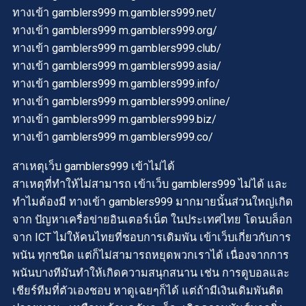
ทางเข้า gamblers999 m.gamblers999.net/
ทางเข้า gamblers999 m.gamblers999.org/
ทางเข้า gamblers999 m.gamblers999.club/
ทางเข้า gamblers999 m.gamblers999.asia/
ทางเข้า gamblers999 m.gamblers999.info/
ทางเข้า gamblers999 m.gamblers999.online/
ทางเข้า gamblers999 m.gamblers999.biz/
ทางเข้า gamblers999 m.gamblers999.co/
สาเหตุเว็บ gamblers999 เข้าไม่ได้
สาเหตุที่ทำให้ไม่สามารถ เข้าเว็บ gamblers999 ไม่ได้ และ
ทำไมต้องมี ทางเข้า gamblers999 มากมายนั้นส่วนใหญ่เกิด
จาก ปัญหาเครื่อข่ายอินเตอร์เน็ต ในประเทศไทย โดนบล็อก
จาก ICT ไม่ให้คนไทยที่ชอบการเดิมพัน เข้าเว็บเกี่ยวกับการ
พนัน ทุกชนิด แต่ก็ไม่สามารถหยุดพวกเราได้ เนื่องจากการ
พนันบางทีมันทำให้เกิดความสนุกสนาน เช่น การดูบอลและ
เชียร์ทีมที่ตัวเองชอบ หาดูเฉยๆก็ได้ แต่ถ้ามีเงินเดิมพันติด