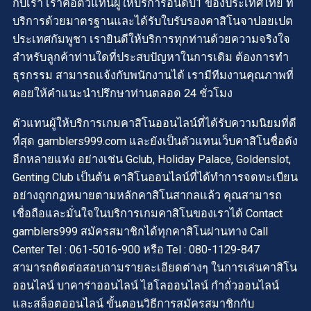
กับเรา เราคือตัวแทนผู้ให้บริการอันดับ1 ของประเทศไทย ที่
บริการด้วยมาตรฐานและได้รับใบรับรองคาสิโนจาปอยเปต
ประเทศกัมพูชา เรายินดีให้บริการทุกท่านด้วยความจริงใจ
สำหรับลูกค้าท่านใดที่ประสบปัญหาในการเดิม ต้องการทำ
ธุรกรรม สามารถแจ้งกับพนักงานได้ เรามีทีมงานคุณภาพที่
คอยให้คำแนะนำปรึกษาท่านตลอด 24 ชั่วโมง
ตัวแทนผู้ให้บริการเกมคาสิโนออนไลน์ที่ได้รับความนิยมที่ดี
ที่สุด gamblers999.com และยังเป็นตัวแทนเว็บคาสิโนชื่อดัง
อีกหลายแห่ง อย่างเช่น Gclub, Holiday Palace, Goldenslot,
Genting Club เป็นต้น คาสิโนออนไลน์ที่ได้ทำการจดทะเบียน
อย่างถูกกฏหมายตามหลักคาสิโนสากลแล้ว คุณสามารถ
เชื่อถือและมั่นใจในบริการเกมคาสิโนของเราได้ Contact
gamblers999 สมัครสมาชิกได้ทุกคาสิโนผ่านทาง Call
Center Tel : 061-5016-900 หรือ Tel : 080-1129-847
สามารถติดต่อสอบถามรายละเอียดต่างๆ ในการเล่นคาสิโน
ออนไลน์ บาคาร่าออนไลน์ ไฮโลออนไลน์ กำถั่วออนไลน์
และสล็อตออนไลน์ ขั้นตอนวิธีการสมัครสมาชิกกับ