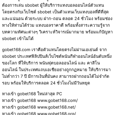
ต้องการเล่น sbobet ผู้ให้บริการแทงบอลออนไลน์ตัวแทน
โดยตรงกับเว็บไซต์ sbobet เป็นตัวแทนเว็บแทงบอลที่ดีที่สุด
และแน่นอน ด้วยระบบ ฝาก-ถอน ตลอด 24 ชั่วโมง พร้อมช่อง
ทางให้ท่านได้ร่วม แทงบอลราคาดี พร้อมทั้งสาระความรู้จาก
บทความทัศนะต่างๆ วิเคราะห์วิจารณ์มากมาย พร้อมแก้ปัญหา
sbobet เข้าไม่ได้
gobet168.com เราคือตัวแทนโดยตรงไม่ผ่านเอเย่นต์ จาก
sbobet ประเทศฟิลิปปินส์เว็บไซต์พนันกีฬาออนไลน์อันดับหนึ่ง
ของโลก ที่ให้บริการ พนันฟุตบอลออนไลน์ และ คาสิโน
ออนไลน์ ในประเทศแถบเอเชียอย่างถูกกฏหมาย ให้บริการมา
ไม่ต่ำกว่า 7 ปี มีการเงินที่มันคง สามารถฝากถอนได้ไม่จำกัด
รอบ พร้อมให้บริการตลอด 24 ชั่วโมงไม่มีวันหยุด
ทางเข้า gobet168 ใหม่ล่าสุด PC
ทางเข้า gobet168 www.gobet168.com/
ทางเข้า gobet168 www.gobet168.net/
ทางเข้า gobet168 www.gobet168.org/