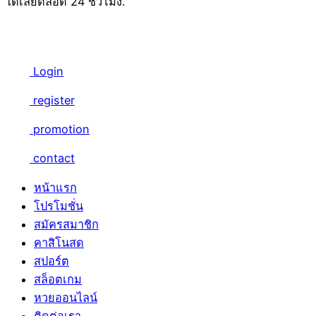
ได้เลยตลอด 24 ชั่วโมง.
Login
register
promotion
contact
หน้าแรก
โปรโมชั่น
สมัครสมาชิก
คาสิโนสด
สปอร์ต
สล็อตเกม
หวยออนไลน์