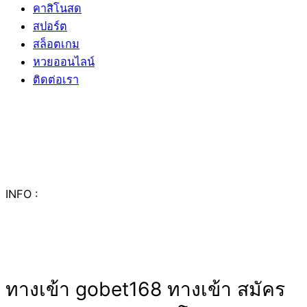
คาสิโนสด
สปอร์ต
สล็อตเกม
หวยออนไลน์
ติดต่อเรา
INFO :
ete online betting game platform. You can play from anyw
ทางเข้า gobet168 ทางเข้า สมัคร