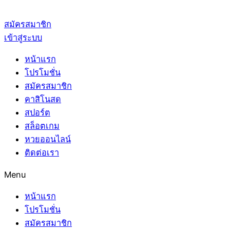
สมัครสมาชิก
เข้าสู่ระบบ
หน้าแรก
โปรโมชั่น
สมัครสมาชิก
คาสิโนสด
สปอร์ต
สล็อตเกม
หวยออนไลน์
ติดต่อเรา
Menu
หน้าแรก
โปรโมชั่น
สมัครสมาชิก