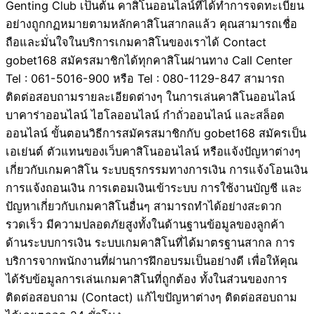
Genting Club เป็นต้น คาสิโนออนไลน์ที่ได้ทำการจดทะเบียน
อย่างถูกกฏหมายตามหลักคาสิโนสากลแล้ว คุณสามารถเชื่อ
ถือและมั่นใจในบริการเกมคาสิโนของเราได้ Contact
gobet168 สมัครสมาชิกได้ทุกคาสิโนผ่านทาง Call Center
Tel : 061-5016-900 หรือ Tel : 080-1129-847 สามารถ
ติดต่อสอบถามรายละเอียดต่างๆ ในการเล่นคาสิโนออนไลน์
บาคาร่าออนไลน์ ไฮโลออนไลน์ กำถั่วออนไลน์ และสล็อต
ออนไลน์ ขั้นตอนวิธีการสมัครสมาชิกกับ gobet168 สมัครเป็น
เอเย่นต์ ตัวแทนของเว็บคาสิโนออนไลน์ หรือแจ้งปัญหาต่างๆ
เกี่ยวกับเกมคาสิโน ระบบธุรกรรมทางการเงิน การแจ้งโอนเงิน
การแจ้งถอนเงิน การเตอมเงินเข้าระบบ การใช้งานบัญชี และ
ปัญหาเกี่ยวกับเกมคาสิโนอื่นๆ สามารถทำได้อย่างสะดวก
รวดเร็ว มีความปลอดภัยสูงทั้งในด้านฐานข้อมูลของลูกค้า
ด้านระบบการเงิน ระบบเกมคาสิโนที่ได้มาตรฐานสากล การ
บริการจากพนักงานที่ผ่านการฝึกอบรมเป็นอย่างดี เพื่อให้คุณ
ได้รับข้อมูลการเล่นเกมคาสิโนที่ถูกต้อง ทั้งในส่วนของการ
ติดต่อสอบถาม (Contact) แก้ไขปัญหาต่างๆ ติดต่อสอบถาม