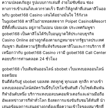
ความปลอดภัยสูง รูปแบบการเล่นที่ ง่ายไม่ซับซ้อน ช่อง
ทางการเข้าเล่นก็สะดวกรวดเร็ว จึงทำให้ลูกค้าที่เล่นคาสิโนออ
นกับ gobet168 Casino เล่นได้อย่างมั่นใจ ไร้กังวล
ในgobet168 คาสิโนถ่ายทอดสดจาก Poipet Casino&Resort
มีที่ตั้งที่แน่นอน อยู่ภายในบ่อน ปอยเปต ประเทศกัมพูชา
gobet168 เป็นคาสิโนได้รับใบอนุญาตให้ประกอบธุรกิจ
Casino Online อย่างถูกต้องตามกฏหมายจากรัฐบาลประเทศ
กัมพูชา สัมผัสความรู้สึกที่แท้จริงของคาสิโนและการบริการ ที่
เหนือกว่ากับ gobet168 Casino เรามี gobet168 Call Center
คอยบริการท่านตลอด 24 ชั่วโมง
gobet168 เว็บเดิมพันออนไลน์ sbobet เว็บแทงบอลออนไลน์
ยอดนิยม
ยินดีต้อรับสู่ sbobet บอลสด สดทุกคู่ ทุกแมต ทุกลีก ทางเข้า
แทงบอลออนไลน์สมัครวันนี้รับโปรโมชั่นทันที เว็บไซต์เดิมพัน
กีฬาอันดับหนึ่ง บริการแทงบอลบนคอมพิวเตอร์และผ่านมือถือ
อัพเดทข่าวสารกีฬาทั่วโลก ยิงสดการแข่งขันรับชมได้ทันที นำ
เสนอข้อมูลการเล่นอย่างถูกต้องเพื่อความเข้าใจของสมาชิกที่