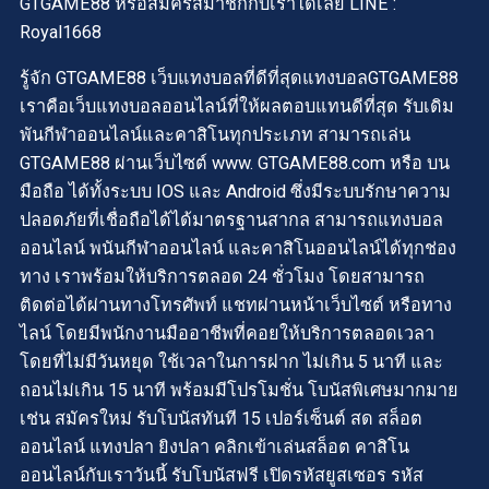
GTGAME88 หรือสมัครสมาชิกกับเราได้เลย LINE :
Royal1668
รู้จัก GTGAME88 เว็บแทงบอลที่ดีที่สุดแทงบอลGTGAME88
เราคือเว็บแทงบอลออนไลน์ที่ให้ผลตอบแทนดีที่สุด รับเดิม
พันกีฬาออนไลน์และคาสิโนทุกประเภท สามารถเล่น
GTGAME88 ผ่านเว็บไซต์ www. GTGAME88.com หรือ บน
มือถือ ได้ทั้งระบบ IOS และ Android ซึ่งมีระบบรักษาความ
ปลอดภัยที่เชื่อถือได้ได้มาตรฐานสากล สามารถแทงบอล
ออนไลน์ พนันกีฬาออนไลน์ และคาสิโนออนไลน์ได้ทุกช่อง
ทาง เราพร้อมให้บริการตลอด 24 ชั่วโมง โดยสามารถ
ติดต่อได้ผ่านทางโทรศัพท์ แชทผ่านหน้าเว็บไซต์ หรือทาง
ไลน์ โดยมีพนักงานมืออาชีพที่คอยให้บริการตลอดเวลา
โดยที่ไม่มีวันหยุด ใช้เวลาในการฝาก ไม่เกิน 5 นาที และ
ถอนไม่เกิน 15 นาที พร้อมมีโปรโมชั่น โบนัสพิเศษมากมาย
เช่น สมัครใหม่ รับโบนัสทันที 15 เปอร์เซ็นต์ สด สล็อต
ออนไลน์ แทงปลา ยิงปลา คลิกเข้าเล่นสล็อต คาสิโน
ออนไลน์กับเราวันนี้ รับโบนัสฟรี เปิดรหัสยูสเซอร รหัส