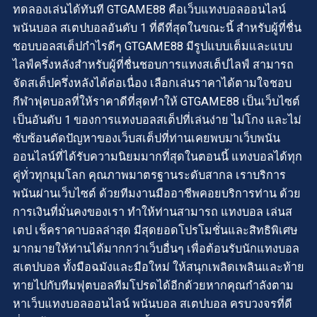
ทดลองเล่นได้ทันที GTGAME88 คือเว็บแทงบอลออนไลน์
พนันบอล สเตปบอลอันดับ 1 ที่ดีที่สุดในขณะนี้ สำหรับผู้ที่ชื่น
ชอบบอลสเต็ปกำไรดีๆ GTGAME88 มีรูปแบบเต็มและแบบ
ไลฟ์ครึ่งหลังสำหรับผู้ที่ชื่นชอบการแทงสเต็ปไลฟ์ สามารถ
จัดสเต็ปครึ่งหลังได้ต่อเนื่อง เลือกเล่นราคาได้ตามใจชอบ
กีฬาฟุตบอลที่ให้ราคาดีที่สุดทำให้ GTGAME88 เป็นเว็บไซต์
เป็นอันดับ 1 ของการแทงบอลสเต็ปที่เล่นง่าย ไม่โกง และไม่
ซับซ้อนตัดปัญหาของเว็บสเต็ปที่ท่านเคยพบมาเว็บพนัน
ออนไลน์ที่ได้รับความนิยมมากที่สุดในตอนนี้ แทงบอลได้ทุก
คู่ทั่วทุกมุมโลก คุณภาพมาตรฐานระดับสากล เราบริการ
พนันผ่านเว็บไซต์ ด้วยทีมงานมืออาชีพคอยบริการท่าน ด้วย
การเงินที่มั่นคงของเรา ทำให้ท่านสามารถ แทงบอล เล่นส
เตป เช็คราคาบอลล่าสุด มีสุดยอดโปรโมชั่นและสิทธิพิเศษ
มากมายให้ท่านได้มากกว่าเว็บอื่นๆ เพื่อต้อนรับนักแทงบอล
สเตปบอล ทั้งมือฉมังและมือใหม่ ให้สนุกเพลิดเพลินและท้าย
ทายไปกับทีมฟุตบอลทีมโปรดได้อีกด้วยหากคุณกำลังตาม
หาเว็บแทงบอลออนไลน์ พนันบอล สเตปบอล ครบวงจรที่ดี