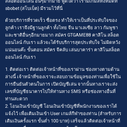
สล็อตออนไลน์ อื่นๆมากมาย พูดได้ว่า เรามีเกมส์ทั้งหมดที่
sbobet (สโบเบ็ต) มีรวมไว้ที่นี่
ด้วยบริการที่รวดเร็ว ซื่อตรง ทำให้เราเป็นที่ประทับใจของ
ลูกค้า เราจึงมีฐานลูกค้า ทั้งไทย จีน มาเลเซีย ลาว กัมพูชา
และชาติอื่นๆอีกมายมาก สมัคร GTGAME88 คาสิโน สล็อต
ออนไลน์ กับเรา แล้วจะได้รับบริการสุดประทับใจ ไม่ผิดหวัง
แน่นอนค๊ะ ขั้นตอน สมัคร จีคลับ เล่นบาคาร่า คาสิโนสล็อต
ออนไลน์ กับเรา
1. ติดต่อเรา ติดต่อเจ้าหน้าที่ของเราผ่าน ช่องทางตามด้าน
ล่างนี้ เจ้าหน้าที่ของเราจะสอบถามข้อมูลของท่านเพื่อใช้ใน
การยืนยันตัวตนในการ เปิดบัญชีเล่น จากนั้นทางเราจะส่ง
เลขที่บัญชีธนาคารไปให้ท่านทาง SMS หรือช่องทางอื่นที่
ท่านสะดวก
2. โอนเงินเข้าบัญชี โอนเงินเข้าบัญชีที่พนักงานของเราได้
แจ้งไว้ เพื่อเติมเงินเข้า User เกมส์กีฬาของท่าน (สำหรับการ
เติมเงินครั้งแรก ขั้นต่ำ 100 บาท) เสร็จแล้วติดต่อเจ้าหน้าที่