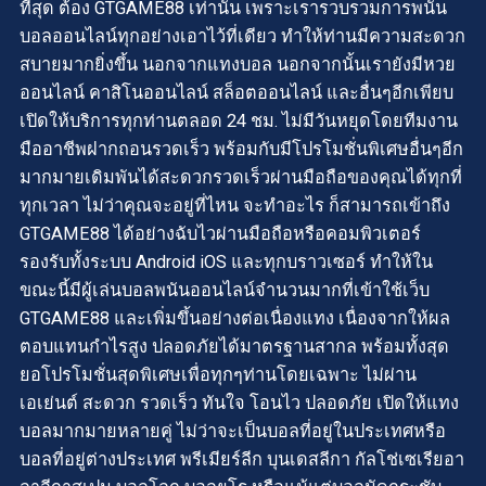
ที่สุด ต้อง GTGAME88 เท่านั้น เพราะเรารวบรวมการพนัน
บอลออนไลน์ทุกอย่างเอาไว้ที่เดียว ทำให้ท่านมีความสะดวก
สบายมากยิ่งขึ้น นอกจากแทงบอล นอกจากนั้นเรายังมีหวย
ออนไลน์ คาสิโนออนไลน์ สล็อตออนไลน์ และอื่นๆอีกเพียบ
เปิดให้บริการทุกท่านตลอด 24 ชม. ไม่มีวันหยุดโดยทีมงาน
มืออาชีพฝากถอนรวดเร็ว พร้อมกับมีโปรโมชั่นพิเศษอื่นๆอีก
มากมายเดิมพันได้สะดวกรวดเร็วผ่านมือถือของคุณได้ทุกที่
ทุกเวลา ไม่ว่าคุณจะอยู่ที่ไหน จะทำอะไร ก็สามารถเข้าถึง
GTGAME88 ได้อย่างฉับไวผ่านมือถือหรือคอมพิวเตอร์
รองรับทั้งระบบ Android iOS และทุกบราวเซอร์ ทำให้ใน
ขณะนี้มีผู้เล่นบอลพนันออนไลน์จำนวนมากที่เข้าใช้เว็บ
GTGAME88 และเพิ่มขึ้นอย่างต่อเนื่องแทง เนื่องจากให้ผล
ตอบแทนกำไรสูง ปลอดภัยได้มาตรฐานสากล พร้อมทั้งสุด
ยอโปรโมชั่นสุดพิเศษเพื่อทุกๆท่านโดยเฉพาะ ไม่ผ่าน
เอเย่นต์ สะดวก รวดเร็ว ทันใจ โอนไว ปลอดภัย เปิดให้แทง
บอลมากมายหลายคู่ ไม่ว่าจะเป็นบอลที่อยู่ในประเทศหรือ
บอลที่อยู่ต่างประเทศ พรีเมียร์ลีก บุนเดสลีกา กัลโช่เซเรียอา