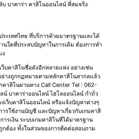
ีคลับ บาคาร่า คาสิโนออนไลน์ ที่สมจริง
องประเทศไทย ที่บริการด้วยมาตรฐานและได้
ท่านใดที่ประสบปัญหาในการเดิม ต้องการทำ
มง
ว็บคาสิโนชื่อดังอีกหลายแห่ง อย่างเช่น
ยนอย่างถูกกฏหมายตามหลักคาสิโนสากลแล้ว
คาสิโนผ่านทาง Call Center Tel : 062-
น์ บาคาร่าออนไลน์ ไฮโลออนไลน์ กำถั่ว
องเว็บคาสิโนออนไลน์ หรือแจ้งปัญหาต่างๆ
การใช้งานบัญชี และปัญหาเกี่ยวกับเกมคาสิ
บการเงิน ระบบเกมคาสิโนที่ได้มาตรฐาน
่ถูกต้อง ทั้งในส่วนของการติดต่อสอบถาม