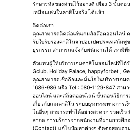
รักษารหัสของท่านไว้อย่างดี เพียง 3 ขั้นตอน
เหมือนเล่นในคาสิโนจริง ได้แล้ว
ติดต่อเรา
คุณสามารถติดต่อเล่นเกมส์สล๊อตออนไลน์ ค
รับใบรับรองคาสิโนจาปอยเปตประเทศกัมพูชา
ธุรกรรม สามารถแจ้งกับพนักงานได้ เรามี
ตัวแทนผู้ให้บริการเกมคาสิโนออนไลน์ที่ได้ร
Gclub, Holiday Palace, happyforbet , G
คุณสามารถเชื่อถือและมั่นใจในบริการเกมค
1686-986 หรือ Tel : 080-1129-847 สามา
ออนไลน์ และสล็อตออนไลน์ ขั้นตอนวิธีการ
เกี่ยวกับเกมคาสิโน ระบบธุรกรรมทางการเงิ
โนอื่นๆ สามารถทำได้อย่างสะดวก รวดเร็ว 
สากล การบริการจากพนักงานที่ผ่านการฝึกอบร
(Contact) แก้ไขปัญหาต่างๆ ติดต่อสอบถาม