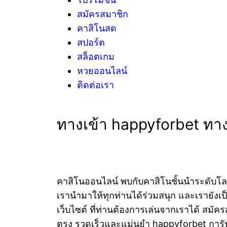
สมัครสมาชิก
คาสิโนสด
สปอร์ต
สล็อตเกม
หวยออนไลน์
ติดต่อเรา
ทางเข้า happyforbet ทาง
คาสิโนออนไลน์ พบกับคาสิโนชั้นนำระดับโลก ผ
เรานำมาให้ทุกท่านได้ร่วมสนุก และเรายั
เว็บไซต์ ที่ท่านต้องการเล่นจากเราได้ สมัค
ตรง รวดเร็วและแม่นยำ happyforbet การัน