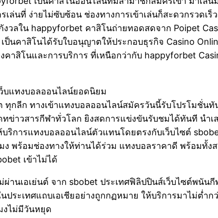
forbet เป็นคาสิโนออนไลน์ที่มีสามาชิกสมัครเข้า มาเล่นมา
นที่ ง่ายไม่ซับซ้อน ช่องทางการเข้าเล่นก็สะดวกรวดเร็ว จ
้กังวลใน happyforbet คาสิโนถ่ายทอดสดจาก Poipet Casino 
 เป็นคาสิโนได้รับใบอนุญาตให้ประกอบธุรกิจ Casino Onl
งของคาสิโนและการบริการ ที่เหนือกว่ากับ happyforbet Ca
 เว็บแทงบอลออนไลน์ยอดนิยม
ต ทุกลีก ทางเข้าแทงบอลออนไลน์สมัครวันนี้รับโปรโมชั่นทันท
ข่าวสารกีฬาทั่วโลก ยิงสดการแข่งขันรับชมได้ทันที นำเส
ให้บริการแทงบอลออนไลน์ตัวแทนโดยตรงกับเว็บไซต์ sbobet 
ง พร้อมช่องทางให้ท่านได้ร่วม แทงบอลราคาดี พร้อมทั้
obet เข้าไม่ได้
านเอเย่นต์ จาก sbobet ประเทศฟิลิปปินส์เว็บไซต์พนันกีฬ
ประเทศแถบเอเชียอย่างถูกกฏหมาย ให้บริการมาไม่ต่ำกว่า 
งไม่มีวันหยุด