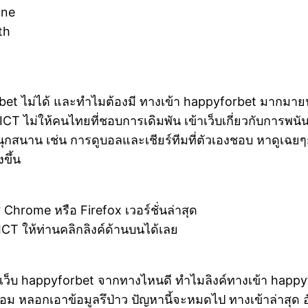
ine
th
rbet ไม่ได้ และทำไมต้องมี ทางเข้า happyforbet มากมายนั
T ไม่ให้คนไทยที่ชอบการเดิมพัน เข้าเว็บเกี่ยวกับการพนั
กสนาน เช่น การดูบอลและเชียร์ทีมที่ตัวเองชอบ หาดูเฉยๆก
ขึ้น
 Chrome หรือ Firefox เวอร์ชั่นล่าสุด
CT ให้ท่านคลิกลิงค์ด้านบนได้เลย
ว็บ happyforbet จากทางไหนดี ทำไมลิงค์ทางเข้า happyf
หลอกเอาข้อมูลรึป่าว ปัญหานี้จะหมดไป ทางเข้าล่าสุด อัพ