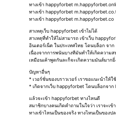
ทางเข้า happyforbet m.happyforbet.onl
ทางเข้า happyforbet m.happyforbet.co.
ทางเข้า happyforbet m.happyforbet.co
สาเหตุเว็บ happyforbet เข้าไม่ได้
สาเหตุที่ทำให้ไม่สามารถ เข้าเว็บ happyfo
อินเตอร์เน็ต ในประเทศไทย โดนบล็อก จาก IC
เนื่องจากการพนันบางทีมันทำให้เกิดความสนุ
เหมือนเค้าพูดกันละก็จะเกิดความมันส์มากยิ่ง
ปัญหาอื่นๆ
* เวอร์ชั่นของบราวเวอร์ เราขอแนะนำให้ใช้
* เกิดจากเว็บ happyforbet โดนบล็อกจาก I
แล้วจะเข้า happyforbet ทางไหนดี
สมาชิกบางคนเกิดคำถามในใจว่า เราจะเข้าเ
ทางเข้าไหนเป็นของจริง ทางไหนเป็นของปลอม 