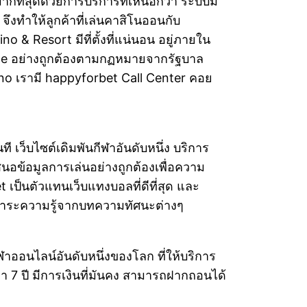
กที่สุดด้วยการบริการที่เหนือกว่า ระบบมี
ึงทำให้ลูกค้าที่เล่นคาสิโนออนกับ
& Resort มีที่ตั้งที่แน่นอน อยู่ภายใน
ine อย่างถูกต้องตามกฏหมายจากรัฐบาล
sino เรามี happyforbet Call Center คอย
ี เว็บไซต์เดิมพันกีฬาอันดับหนึ่ง บริการ
นอข้อมูลการเล่นอย่างถูกต้องเพื่อความ
เป็นตัวแทนเว็บแทงบอลที่ดีที่สุด และ
งสาระความรู้จากบทความทัศนะต่างๆ
าออนไลน์อันดับหนึ่งของโลก ที่ให้บริการ
7 ปี มีการเงินที่มันคง สามารถฝากถอนได้