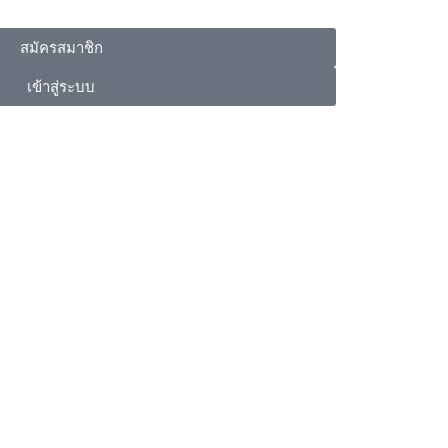
สมัครสมาชิก
เข้าสู่ระบบ