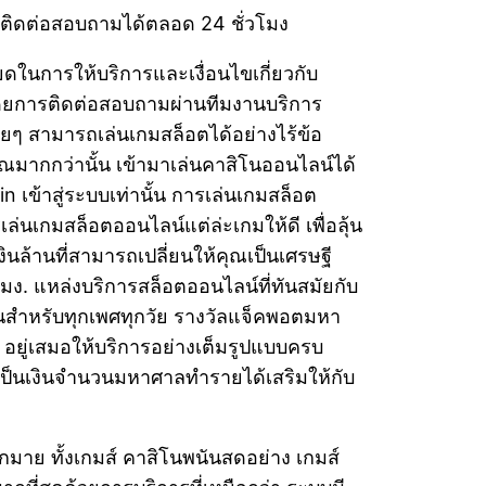
ย ติดต่อสอบถามได้ตลอด 24 ชั่วโมง
ยดในการให้บริการและเงื่อนไขเกี่ยวกับ
โดยการติดต่อสอบถามผ่านทีมงานบริการ
ง่ายๆ สามารถเล่นเกมสล็อตได้อย่างไร้ข้อ
คุณมากกว่านั้น เข้ามาเล่นคาสิโนออนไลน์ได้
เข้าสู่ระบบเท่านั้น การเล่นเกมสล็อต
นเกมสล็อตออนไลน์แต่ล่ะเกมให้ดี เพื่อลุ้น
ินล้านที่สามารถเปลี่ยนให้คุณเป็นเศรษฐี
ง. แหล่งบริการสล็อตออนไลน์ที่ทันสมัยกับ
ินสำหรับทุกเพศทุกวัย รางวัลแจ็คพอตมหา
ๆ อยู่เสมอให้บริการอย่างเต็มรูปแบบครบ
้เป็นเงินจำนวนมหาศาลทำรายได้เสริมให้กับ
กมาย ทั้งเกมส์ คาสิโนพนันสดอย่าง เกมส์