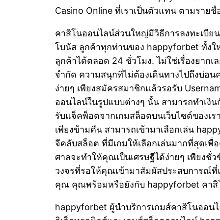
Casino Online ที่เราเป็นตัวแทน ตามรายชื่
คาสิโนออนไลน์ส่วนใหญ่มีวิธีการลงทะเบียนส
โบนัส ลูกค้าทุกท่านของ happyforbet ทั้
ลูกค้าได้ตลอด 24 ชั่วโมง. ไม่ใช่เรื่องยากเ
จำกัด ความสนุกที่ไม่ต้องเดินทางไปถึงบ่อนค
ง่ายๆ เพียงสมัครสมาชิกแล้วรอรับ Usernam
ออนไลน์ในรูปแบบต่างๆ นั้น สามารถทำเงินก
รับแจ็คพ็อตจากเกมสล็อตบนเว็บไซต์ของเรา เ
เพียงข้ามคืน สามารถเข้ามาเลือกเล่น hap
จีคลับสล็อต ที่มีเกมให้เลือกเล่นมากที่ส
ศาลจะทำให้คุณเป็นเศรษฐีได้ง่ายๆ เพียงชั่
วงจรที่รอให้คุณเข้ามาสัมผัสประสบการณ์ที
คุณ คุณพร้อมหรือยังกับ happyforbet คาส
happyforbet ผู้นำบริการเกมส์คาสิโนออนไลน