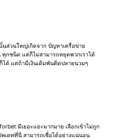
้นส่วนใหญ่เกิดจาก ปัญหาเครื่อข่าย
น ทุกชนิด แต่ก็ไม่สามารถหยุดพวกเราได้
็ได้ แต่ถ้ามีเงินเดิมพันติดปลายนวมๆ
orbet มีเยอะแยะมากมาย เลือกเข้าไม่ถูก
เดทที่นี่ สามารถเชื่อได้อย่างแน่นอน