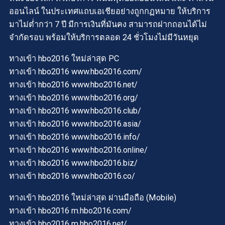
ออนไลน์ ในประเทศแถบเอเชียอย่างถูกกฏหมาย ให้บริการ
มาไม่ต่ำกว่า 7 ปี มีการเงินที่มันคง สามารถฝากถอนได้ไม่
จำกัดรอบ พร้อมให้บริการตลอด 24 ชั่วโมงไม่มีวันหยุด
ทางเข้า hbo2016 ใหม่ล่าสุด PC
ทางเข้า hbo2016 www.hbo2016.com/
ทางเข้า hbo2016 www.hbo2016.net/
ทางเข้า hbo2016 www.hbo2016.org/
ทางเข้า hbo2016 www.hbo2016.club/
ทางเข้า hbo2016 www.hbo2016.asia/
ทางเข้า hbo2016 www.hbo2016.info/
ทางเข้า hbo2016 www.hbo2016.online/
ทางเข้า hbo2016 www.hbo2016.biz/
ทางเข้า hbo2016 www.hbo2016.co/
ทางเข้า hbo2016 ใหม่ล่าสุด ผ่านมือถือ (Mobile)
ทางเข้า hbo2016 m.hbo2016.com/
ทางเข้า hbo2016 m.hbo2016.net/