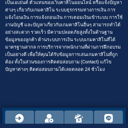
เป็นเอเย่นต์ ตัวแทนของเว็บคาสิโนออนไลน์ หรือแจ้งปัญหา
ต่างๆ เกี่ยวกับเกมคาสิโน ระบบธุรกรรมทางการเงิน การ
แจ้งโอนเงิน การแจ้งถอนเงิน การเตอมเงินเข้าระบบ การใช้
งานบัญชี และปัญหาเกี่ยวกับเกมคาสิโนอื่นๆ สามารถทำได้
อย่างสะดวก รวดเร็ว มีความปลอดภัยสูงทั้งในด้านฐาน
ข้อมูลของลูกค้า ด้านระบบการเงิน ระบบเกมคาสิโนที่ได้
มาตรฐานสากล การบริการจากพนักงานที่ผ่านการฝึกอบรม
เป็นอย่างดี เพื่อให้คุณได้รับข้อมูลการเล่นเกมคาสิโนที่ถูก
ต้อง ทั้งในส่วนของการติดต่อสอบถาม (Contact) แก้ไข
ปัญหาต่างๆ ติดต่อสอบถามได้เลยตลอด 24 ชั่วโมง