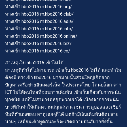
ทางเข้า hbo2016 m.hbo2016.org/
ทางเข้า hbo2016 m.hbo2016.club/
ทางเข้า hbo2016 m.hbo2016.asia/
ทางเข้า hbo2016 m.hbo2016.info/
ทางเข้า hbo2016 m.hbo2016.online/
ทางเข้า hbo2016 m.hbo2016.biz/
ทางเข้า hbo2016 m.hbo2016.co/
สาเหตุเว็บ hbo2016 เข้าไม่ได้
สาเหตุที่ทำให้ไม่สามารถ เข้าเว็บ hbo2016 ไม่ได้ และทำไม
ต้องมี ทางเข้า hbo2016 มากมายนั้นส่วนใหญ่เกิดจาก
ปัญหาเครื่อข่ายอินเตอร์เน็ต ในประเทศไทย โดนบล็อก จาก
ICT ไม่ให้คนไทยที่ชอบการเดิมพัน เข้าเว็บเกี่ยวกับการพนัน
ทุกชนิด แต่ก็ไม่สามารถหยุดพวกเราได้ เนื่องจากการพนัน
บางทีมันทำให้เกิดความสนุกสนาน เช่น การดูบอลและเชียร์
ทีมที่ตัวเองชอบ หาดูเฉยๆก็ได้ แต่ถ้ามีเงินเดิมพันติดปลาย
นวมๆ เหมือนเค้าพูดกันละก็จะเกิดความมันส์มากยิ่งขึ้น