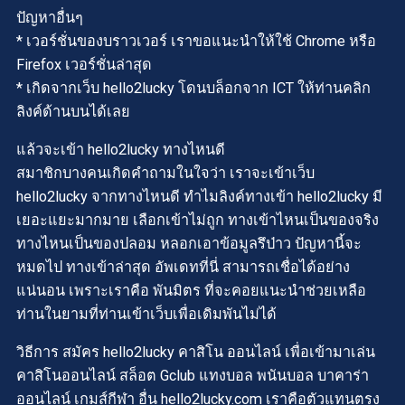
ปัญหาอื่นๆ
* เวอร์ชั่นของบราวเวอร์ เราขอแนะนำให้ใช้ Chrome หรือ
Firefox เวอร์ชั่นล่าสุด
* เกิดจากเว็บ hello2lucky โดนบล็อกจาก ICT ให้ท่านคลิก
ลิงค์ด้านบนได้เลย
แล้วจะเข้า hello2lucky ทางไหนดี
สมาชิกบางคนเกิดคำถามในใจว่า เราจะเข้าเว็บ
hello2lucky จากทางไหนดี ทำไมลิงค์ทางเข้า hello2lucky มี
เยอะแยะมากมาย เลือกเข้าไม่ถูก ทางเข้าไหนเป็นของจริง
ทางไหนเป็นของปลอม หลอกเอาข้อมูลรึป่าว ปัญหานี้จะ
หมดไป ทางเข้าล่าสุด อัพเดทที่นี่ สามารถเชื่อได้อย่าง
แน่นอน เพราะเราคือ พันมิตร ที่จะคอยแนะนำช่วยเหลือ
ท่านในยามที่ท่านเข้าเว็บเพื่อเดิมพันไม่ได้
วิธีการ สมัคร hello2lucky คาสิโน ออนไลน์ เพื่อเข้ามาเล่น
คาสิโนออนไลน์ สล็อต Gclub แทงบอล พนันบอล บาคาร่า
ออนไลน์ เกมส์กีฬา อื่น hello2lucky.com เราคือตัวแทนตรง