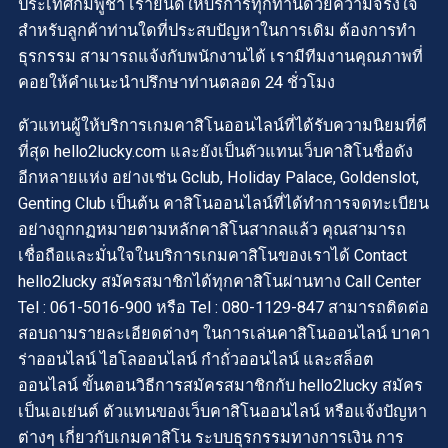
ประเทศกัมพูชา เรายินดีให้บริการทุกท่านด้วยความจริงใจ
สำหรับลูกค้าท่านใดที่ประสบปัญหาในการเดิม ต้องการทำ
ธุรกรรม สามารถแจ้งกับพนักงานได้ เรามีทีมงานคุณภาพที่
คอยให้คำแนะนำปรึกษาท่านตลอด 24 ชั่วโมง
ตัวแทนผู้ให้บริการเกมคาสิโนออนไลน์ที่ได้รับความนิยมที่ดี
ที่สุด hello2lucky.com และยังเป็นตัวแทนเว็บคาสิโนชื่อดัง
อีกหลายแห่ง อย่างเช่น Gclub, Holiday Palace, Goldenslot,
Genting Club เป็นต้น คาสิโนออนไลน์ที่ได้ทำการจดทะเบียน
อย่างถูกกฏหมายตามหลักคาสิโนสากลแล้ว คุณสามารถ
เชื่อถือและมั่นใจในบริการเกมคาสิโนของเราได้ Contact
hello2lucky สมัครสมาชิกได้ทุกคาสิโนผ่านทาง Call Center
Tel : 061-5016-900 หรือ Tel : 080-1129-847 สามารถติดต่อ
สอบถามรายละเอียดต่างๆ ในการเล่นคาสิโนออนไลน์ บาคา
ร่าออนไลน์ ไฮโลออนไลน์ กำถั่วออนไลน์ และสล็อต
ออนไลน์ ขั้นตอนวิธีการสมัครสมาชิกกับ hello2lucky สมัคร
เป็นเอเย่นต์ ตัวแทนของเว็บคาสิโนออนไลน์ หรือแจ้งปัญหา
ต่างๆ เกี่ยวกับเกมคาสิโน ระบบธุรกรรมทางการเงิน การ