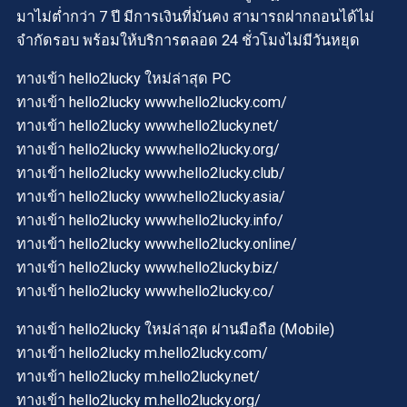
มาไม่ต่ำกว่า 7 ปี มีการเงินที่มันคง สามารถฝากถอนได้ไม่
จำกัดรอบ พร้อมให้บริการตลอด 24 ชั่วโมงไม่มีวันหยุด
ทางเข้า hello2lucky ใหม่ล่าสุด PC
ทางเข้า hello2lucky www.hello2lucky.com/
ทางเข้า hello2lucky www.hello2lucky.net/
ทางเข้า hello2lucky www.hello2lucky.org/
ทางเข้า hello2lucky www.hello2lucky.club/
ทางเข้า hello2lucky www.hello2lucky.asia/
ทางเข้า hello2lucky www.hello2lucky.info/
ทางเข้า hello2lucky www.hello2lucky.online/
ทางเข้า hello2lucky www.hello2lucky.biz/
ทางเข้า hello2lucky www.hello2lucky.co/
ทางเข้า hello2lucky ใหม่ล่าสุด ผ่านมือถือ (Mobile)
ทางเข้า hello2lucky m.hello2lucky.com/
ทางเข้า hello2lucky m.hello2lucky.net/
ทางเข้า hello2lucky m.hello2lucky.org/