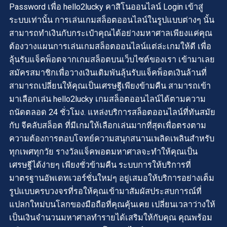
Password เพื่อ hello2lucky คาสิโนออนไลน์ Login เข้าสู่
ระบบเท่านั้น การเล่นเกมสล็อตออนไลน์ในรูปแบบต่างๆ นั้น
สามารถทำเงินกับกระเป๋าคุณได้อย่างมหาศาลเพียงแค่คุณ
ต้องวางแผนการเล่นเกมสล็อตออนไลน์แต่ล่ะเกมให้ดี เพื่อ
ลุ้นรับแจ็คพ็อตจากเกมสล็อตบนเว็บไซต์ของเรา เข้ามาเลย
สมัครสมาชิกเพื่อวางเงินเดิมพันลุ้นรับแจ็คพ็อตเงินล้านที่
สามารถเปลี่ยนให้คุณเป็นเศรษฐีเพียงข้ามคืน สามารถเข้า
มาเลือกเล่น hello2lucky เกมสล็อตออนไลน์ได้ตามความ
ถนัดตลอด 24 ชั่วโมง. แหล่งบริการสล็อตออนไลน์ที่ทันสมัย
กับ จีคลับสล็อต ที่มีเกมให้เลือกเล่นมากที่สุดเพื่อตรงตาม
ความต้องการตอบโจทย์ความสนุกสนานเพลิดเพลินสำหรับ
ทุกเพศทุกวัย รางวัลแจ็คพอตมหาศาลจะทำให้คุณเป็น
เศรษฐีได้ง่ายๆ เพียงชั่วข้ามคืน ระบบการให้บริการที่
มาตรฐานอัพเดทเวอร์ชั่นใหม่ๆ อยู่เสมอให้บริการอย่างเต็ม
รูปแบบครบวงจรที่รอให้คุณเข้ามาสัมผัสประสบการณ์ที่
แปลกใหม่บนโลกของมือถือที่คุณคุ้นเคย เปลี่ยนเวลาว่างให้
เป็นเงินจำนวนมหาศาลทำรายได้เสริมให้กับคุณ คุณพร้อม