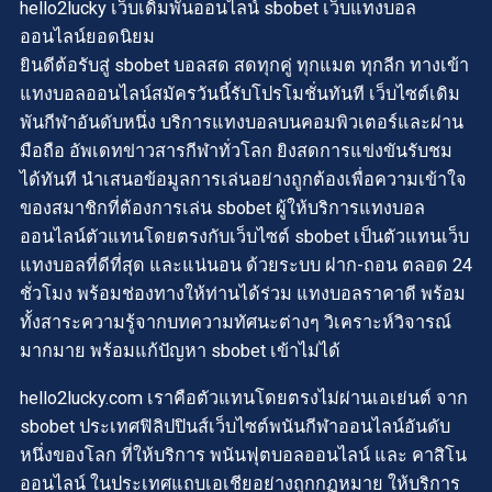
hello2lucky เว็บเดิมพันออนไลน์ sbobet เว็บแทงบอล
ออนไลน์ยอดนิยม
ยินดีต้อรับสู่ sbobet บอลสด สดทุกคู่ ทุกแมต ทุกลีก ทางเข้า
แทงบอลออนไลน์สมัครวันนี้รับโปรโมชั่นทันที เว็บไซต์เดิม
พันกีฬาอันดับหนึ่ง บริการแทงบอลบนคอมพิวเตอร์และผ่าน
มือถือ อัพเดทข่าวสารกีฬาทั่วโลก ยิงสดการแข่งขันรับชม
ได้ทันที นำเสนอข้อมูลการเล่นอย่างถูกต้องเพื่อความเข้าใจ
ของสมาชิกที่ต้องการเล่น sbobet ผู้ให้บริการแทงบอล
ออนไลน์ตัวแทนโดยตรงกับเว็บไซต์ sbobet เป็นตัวแทนเว็บ
แทงบอลที่ดีที่สุด และแน่นอน ด้วยระบบ ฝาก-ถอน ตลอด 24
ชั่วโมง พร้อมช่องทางให้ท่านได้ร่วม แทงบอลราคาดี พร้อม
ทั้งสาระความรู้จากบทความทัศนะต่างๆ วิเคราะห์วิจารณ์
มากมาย พร้อมแก้ปัญหา sbobet เข้าไม่ได้
hello2lucky.com เราคือตัวแทนโดยตรงไม่ผ่านเอเย่นต์ จาก
sbobet ประเทศฟิลิปปินส์เว็บไซต์พนันกีฬาออนไลน์อันดับ
หนึ่งของโลก ที่ให้บริการ พนันฟุตบอลออนไลน์ และ คาสิโน
ออนไลน์ ในประเทศแถบเอเชียอย่างถูกกฏหมาย ให้บริการ