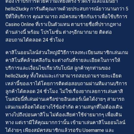
ต้อง เราบริการด้วยความเที่ยงตรง รวดเร็วและแม่นยำ
hello2lucky การันตีคุณภาพด้วยประสบการณ์ยาวนานกว่า 5
ปีที่ให้บริการ คุณสามารถ สมัครสมาชิกกับเราเพื่อใช้บริการ
Casino Online ที่เราเป็นตัวแทน ตามรายชื่อที่ปรากฎทาง
ด้านล่างนี้ พร้อม โปรโมชั่น ต่างๆอีกมากมาย ติดต่อ
สอบถามได้ตลอด 24 ชั่วโมง
คาสิโนออนไลน์ส่วนใหญ่มีวิธีการลงทะเบียนสมาชิกเล่นเกม
คาสิโนที่คล้ายคลึงกัน จะต่างกันที่รายละเอียดในการให้
บริการและเงื่อนไขเกี่ยวกับโบนัส ลูกค้าทุกท่านของ
hello2lucky ทั้งใหม่และเก่าสามารถสอบถามรายละเอียด
เหล่านี้ของเราได้โดยการติดต่อสอบถามผ่านทีมงานบริการ
ลูกค้าได้ตลอด 24 ชั่วโมง. ไม่ใช่เรื่องยากเลยการเล่นคาสิ
โนสมัยนี้ที่เล่นผ่านเครือข่ายอินเตอร์เน็ตได้ง่ายๆ สามารถ
เล่นเกมสล็อตได้อย่างไร้ข้อจำกัด ความสนุกที่ไม่ต้องเดิน
ทางไปถึงบ่อนคาสิโน ไม่ต้องเสียค่าใช้จ่ายมากๆ เพื่อเดิน
ทาง แต่เรามีให้คุณมากกว่านั้น เข้ามาเล่นคาสิโนออนไลน์
ได้ง่ายๆ เพียงสมัครสมาชิกแล้วรอรับ Username และ