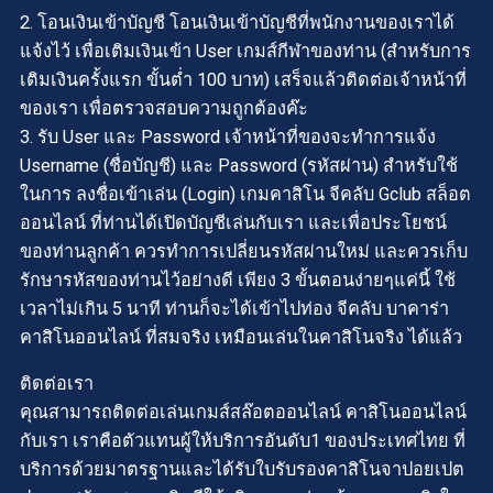
2. โอนเงินเข้าบัญชี โอนเงินเข้าบัญชีที่พนักงานของเราได้
แจ้งไว้ เพื่อเติมเงินเข้า User เกมส์กีฬาของท่าน (สำหรับการ
เติมเงินครั้งแรก ขั้นต่ำ 100 บาท) เสร็จแล้วติดต่อเจ้าหน้าที่
ของเรา เพื่อตรวจสอบความถูกต้องค๊ะ
3. รับ User และ Password เจ้าหน้าที่ของจะทำการแจ้ง
Username (ชื่อบัญชี) และ Password (รหัสผ่าน) สำหรับใช้
ในการ ลงชื่อเข้าเล่น (Login) เกมคาสิโน จีคลับ Gclub สล็อต
ออนไลน์ ที่ท่านได้เปิดบัญชีเล่นกับเรา และเพื่อประโยชน์
ของท่านลูกค้า ควรทำการเปลี่ยนรหัสผ่านใหม่ และควรเก็บ
รักษารหัสของท่านไว้อย่างดี เพียง 3 ขั้นตอนง่ายๆแค่นี้ ใช้
เวลาไม่เกิน 5 นาที ท่านก็จะได้เข้าไปท่อง จีคลับ บาคาร่า
คาสิโนออนไลน์ ที่สมจริง เหมือนเล่นในคาสิโนจริง ได้แล้ว
ติดต่อเรา
คุณสามารถติดต่อเล่นเกมส์สล๊อตออนไลน์ คาสิโนออนไลน์
กับเรา เราคือตัวแทนผู้ให้บริการอันดับ1 ของประเทศไทย ที่
บริการด้วยมาตรฐานและได้รับใบรับรองคาสิโนจาปอยเปต