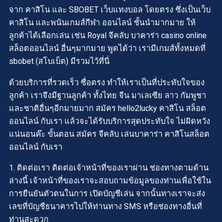
จาก คาสิโน และ SBOBET เว็บแทงบอล โดยตรง ซึ่งเป็นเว็บ
คาสิโน และพนันเกมส์กีฬา ออนไลน์ ชั้นนำมากมาย ให้
ลูกค้าได้เลือกเล่น เช่น Royal จีคลับ บาคาร่า casino online
สล็อตออนไลน์ อื่นๆมากมาย พูดได้ว่า เรามีเกมส์ทั้งหมดที่
sbobet (สโบเบ็ต) มีรวมไว้ที่นี่
ด้วยบริการที่รวดเร็ว ซื่อตรง ทำให้เราเป็นที่ประทับใจของ
ลูกค้า เราจึงมีฐานลูกค้า ทั้งไทย จีน มาเลเซีย ลาว กัมพูชา
และชาติอื่นๆอีกมายมาก สมัคร hello2lucky คาสิโน สล็อต
ออนไลน์ กับเรา แล้วจะได้รับบริการสุดประทับใจ ไม่ผิดหวัง
แน่นอนค๊ะ ขั้นตอน สมัคร จีคลับ เล่นบาคาร่า คาสิโนสล็อต
ออนไลน์ กับเรา
1. ติดต่อเรา ติดต่อเจ้าหน้าที่ของเราผ่าน ช่องทางตามด้าน
ล่างนี้ เจ้าหน้าที่ของเราจะสอบถามข้อมูลของท่านเพื่อใช้ใน
การยืนยันตัวตนในการ เปิดบัญชีเล่น จากนั้นทางเราจะส่ง
เลขที่บัญชีธนาคารไปให้ท่านทาง SMS หรือช่องทางอื่นที่
ท่านสะดวก