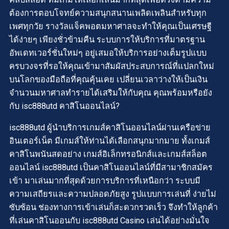
ต้องการตอบโจทย์ความสนุกสนานเพลิดเพลินสำหรับทุก
เพศทุกวัย รางวัลแจ็คพอตมหาศาลจะทำให้คุณเป็นเศรษฐี
ได้ง่ายๆ เพียงชั่วข้ามคืน ระบบการให้บริการที่มาตรฐาน
อัพเดทเวอร์ชั่นใหม่ๆ อยู่เสมอให้บริการอย่างเต็มรูปแบบ
ครบวงจรที่รอให้คุณเข้ามาสัมผัสประสบการณ์ที่แปลกใหม่
บนโลกของมือถือที่คุณคุ้นเคย เปลี่ยนเวลาว่างให้เป็นเงิน
จำนวนมหาศาลทำรายได้เสริมให้กับคุณ คุณพร้อมหรือยัง
กับ isc888utd คาสิโนออนไลน์?
isc888utd ผู้นำบริการเกมส์คาสิโนออนไลน์ผ่านเครือข่าย
อินเตอร์เน็ต มีเกมส์ให้ท่านได้เลือกสนุกมากมาย ทั้งเกมส์
คาสิโนพนันสดอย่าง เกมส์อิเล็กทรอนิกส์และเกมส์สล็อต
ออนไลน์ isc888utd เป็นคาสิโนออนไลน์ที่มีสามาชิกสมัคร
เข้า มาเล่นมากที่สุดด้วยการบริการที่เหนือกว่า ระบบมี
ความเสถียรและความปลอดภัยสูง รูปแบบการเล่นที่ ง่ายไม่
ซับซ้อน ช่องทางการเข้าเล่นก็สะดวกรวดเร็ว จึงทำให้ลูกค้า
ที่เล่นคาสิโนออนกับ isc888utd Casino เล่นได้อย่างมั่นใจ