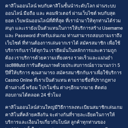
คาสิโนออนไลน์ พบกับคาสิโนชั้นนำระดับโลก ผ่านระบบ
ออนไลน์ มือถือ และ คอมพิวเตอร์ ผ่านเว็บไซต์ พบกับสุด
ยอด เว็บพนันออนไลน์ที่ดีที่สุด ที่เรานำมาให้ทุกท่านได้ร่วม
สนุก และเรายังเป็นตัวแทนในการให้บริการสร้าง Username
และ Password สำหรับเล่นเกม ท่านสามารถสอบถามเราถึง
เว็บไซต์ ที่ท่านต้องการเล่นจากเราได้ สมัครสมาชิก เพื่อใช้
บริการกับเราได้ทุกวัน เรายึดมั่นในหลักการและความถูก
ต้อง เราบริการด้วยความเที่ยงตรง รวดเร็วและแม่นยำ
isc888utd การันตีคุณภาพด้วยประสบการณ์ยาวนานกว่า 5
ปีที่ให้บริการ คุณสามารถ สมัครสมาชิกกับเราเพื่อใช้บริการ
Casino Online ที่เราเป็นตัวแทน ตามรายชื่อที่ปรากฎทาง
ด้านล่างนี้ พร้อม โปรโมชั่น ต่างๆอีกมากมาย ติดต่อ
สอบถามได้ตลอด 24 ชั่วโมง
คาสิโนออนไลน์ส่วนใหญ่มีวิธีการลงทะเบียนสมาชิกเล่นเกม
คาสิโนที่คล้ายคลึงกัน จะต่างกันที่รายละเอียดในการให้
บริการและเงื่อนไขเกี่ยวกับโบนัส ลูกค้าทุกท่านของ