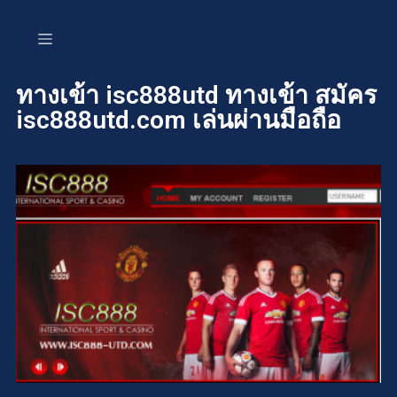
ทางเข้า isc888utd ทางเข้า สมัคร
isc888utd.com เล่นผ่านมือถือ