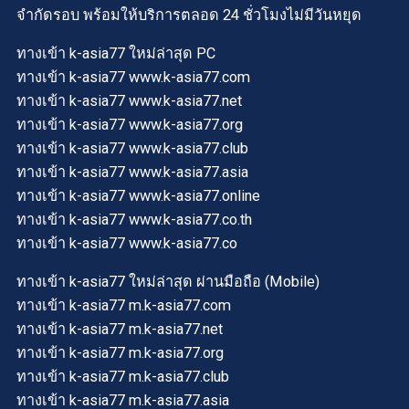
จำกัดรอบ พร้อมให้บริการตลอด 24 ชั่วโมงไม่มีวันหยุด
ทางเข้า k-asia77 ใหม่ล่าสุด PC
ทางเข้า k-asia77 www.k-asia77.com
ทางเข้า k-asia77 www.k-asia77.net
ทางเข้า k-asia77 www.k-asia77.org
ทางเข้า k-asia77 www.k-asia77.club
ทางเข้า k-asia77 www.k-asia77.asia
ทางเข้า k-asia77 www.k-asia77.online
ทางเข้า k-asia77 www.k-asia77.co.th
ทางเข้า k-asia77 www.k-asia77.co
ทางเข้า k-asia77 ใหม่ล่าสุด ผ่านมือถือ (Mobile)
ทางเข้า k-asia77 m.k-asia77.com
ทางเข้า k-asia77 m.k-asia77.net
ทางเข้า k-asia77 m.k-asia77.org
ทางเข้า k-asia77 m.k-asia77.club
ทางเข้า k-asia77 m.k-asia77.asia