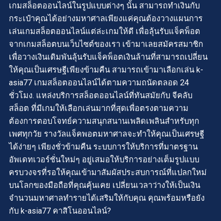
เกมสล็อตออนไลน์ในรูปแบบต่างๆ นั้น สามารถทำเงินกับ
กระเป๋าคุณได้อย่างมหาศาลเพียงแค่คุณต้องวางแผนการ
เล่นเกมสล็อตออนไลน์แต่ล่ะเกมให้ดี เพื่อลุ้นรับแจ็คพ็อต
จากเกมสล็อตบนเว็บไซต์ของเรา เข้ามาเลยสมัครสมาชิก
เพื่อวางเงินเดิมพันลุ้นรับแจ็คพ็อตเงินล้านที่สามารถเปลี่ยน
ให้คุณเป็นเศรษฐีเพียงข้ามคืน สามารถเข้ามาเลือกเล่น k-
asia77 เกมสล็อตออนไลน์ได้ตามความถนัดตลอด 24
ชั่วโมง. แหล่งบริการสล็อตออนไลน์ที่ทันสมัยกับ จีคลับ
สล็อต ที่มีเกมให้เลือกเล่นมากที่สุดเพื่อตรงตามความ
ต้องการตอบโจทย์ความสนุกสนานเพลิดเพลินสำหรับทุก
เพศทุกวัย รางวัลแจ็คพอตมหาศาลจะทำให้คุณเป็นเศรษฐี
ได้ง่ายๆ เพียงชั่วข้ามคืน ระบบการให้บริการที่มาตรฐาน
อัพเดทเวอร์ชั่นใหม่ๆ อยู่เสมอให้บริการอย่างเต็มรูปแบบ
ครบวงจรที่รอให้คุณเข้ามาสัมผัสประสบการณ์ที่แปลกใหม่
บนโลกของมือถือที่คุณคุ้นเคย เปลี่ยนเวลาว่างให้เป็นเงิน
จำนวนมหาศาลทำรายได้เสริมให้กับคุณ คุณพร้อมหรือยัง
กับ k-asia77 คาสิโนออนไลน์?