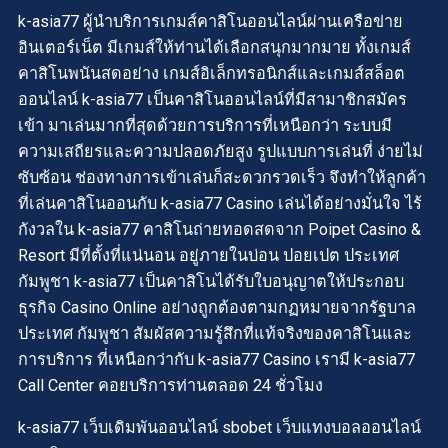
k-asia77 ผู้นำบริการเกมส์คาสิโนออนไลน์ผ่านเครือข่าย
อินเตอร์เน็ต มีเกมส์ให้ท่านได้เลือกสนุกมากมาย ทั้งเกมส์
คาสิโนพนันสดอย่าง เกมส์อิเล็กทรอนิกส์และเกมส์สล็อต
ออนไลน์ k-asia77 เป็นคาสิโนออนไลน์ที่มีสามาชิกสมัคร
เข้า มาเล่นมากที่สุดด้วยการบริการที่เหนือกว่า ระบบมี
ความเสถียรและความปลอดภัยสูง รูปแบบการเล่นที่ ง่ายไม่
ซับซ้อน ช่องทางการเข้าเล่นก็สะดวกรวดเร็ว จึงทำให้ลูกค้า
ที่เล่นคาสิโนออนกับ k-asia77 Casino เล่นได้อย่างมั่นใจ ไร้
กังวลใน k-asia77 คาสิโนถ่ายทอดสดจาก Poipet Casino &
Resort มีที่ตั้งที่แน่นอน อยู่ภายในบ่อน ปอยเปต ประเทศ
กัมพูชา k-asia77 เป็นคาสิโนได้รับใบอนุญาตให้ประกอบ
ธุรกิจ Casino Online อย่างถูกต้องตามกฏหมายจากรัฐบาล
ประเทศ กัมพูชา สัมผัสความรู้สึกที่แท้จริงของคาสิโนและ
การบริการ ที่เหนือกว่ากับ k-asia77 Casino เรามี k-asia77
Call Center คอยบริการท่านตลอด 24 ชั่วโมง
k-asia77 เว็บเดิมพันออนไลน์ sbobet เว็บแทงบอลออนไลน์