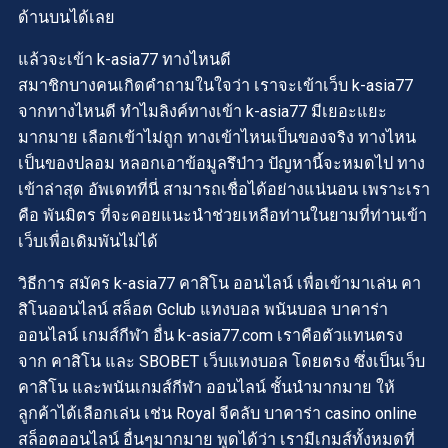
ด้านบนได้เลย
แล้วจะเข้า k-asia77 ทางไหนดี
สมาชิกบางคนเกิดคำถามในใจว่า เราจะเข้าเว็บ k-asia77
จากทางไหนดี ทำไมลิงค์ทางเข้า k-asia77 มีเยอะแยะ
มากมาย เลือกเข้าไม่ถูก ทางเข้าไหนเป็นของจริง ทางไหน
เป็นของปลอม หลอกเอาข้อมูลรึป่าว ปัญหานี้จะหมดไป ทาง
เข้าล่าสุด อัพเดทที่นี่ สามารถเชื่อได้อย่างแน่นอน เพราะเรา
คือ พันมิตร ที่จะคอยแนะนำช่วยเหลือท่านในยามที่ท่านเข้า
เว็บเพื่อเดิมพันไม่ได้
วิธีการ สมัคร k-asia77 คาสิโน ออนไลน์ เพื่อเข้ามาเล่น คา
สิโนออนไลน์ สล็อต Gclub แทงบอล พนันบอล บาคาร่า
ออนไลน์ เกมส์กีฬา อื่น k-asia77.com เราคือตัวแทนตรง
จาก คาสิโน และ SBOBET เว็บแทงบอล โดยตรง ซึ่งเป็นเว็บ
คาสิโน และพนันเกมส์กีฬา ออนไลน์ ชั้นนำมากมาย ให้
ลูกค้าได้เลือกเล่น เช่น Royal จีคลับ บาคาร่า casino online
สล็อตออนไลน์ อื่นๆมากมาย พูดได้ว่า เรามีเกมส์ทั้งหมดที่