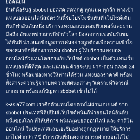
ยอดนิยม
ยินดีต้อรับสู่ sbobet บอลสด สดทุกคู่ ทุกแมต ทุกลีก ทางเข้า
แทงบอลออนไลน์สมัครวันนี้รับโปรโมชั่นทันที เว็บไซต์เดิม
พันกีฬาอันดับหนึ่ง บริการแทงบอลบนคอมพิวเตอร์และผ่าน
มือถือ อัพเดทข่าวสารกีฬาทั่วโลก ยิงสดการแข่งขันรับชม
ได้ทันที นำเสนอข้อมูลการเล่นอย่างถูกต้องเพื่อความเข้าใจ
ของสมาชิกที่ต้องการเล่น sbobet ผู้ให้บริการแทงบอล
ออนไลน์ตัวแทนโดยตรงกับเว็บไซต์ sbobet เป็นตัวแทนเว็บ
แทงบอลที่ดีที่สุด และแน่นอน ด้วยระบบ ฝาก-ถอน ตลอด 24
ชั่วโมง พร้อมช่องทางให้ท่านได้ร่วม แทงบอลราคาดี พร้อม
ทั้งสาระความรู้จากบทความทัศนะต่างๆ วิเคราะห์วิจารณ์
มากมาย พร้อมแก้ปัญหา sbobet เข้าไม่ได้
k-asia77.com เราคือตัวแทนโดยตรงไม่ผ่านเอเย่นต์ จาก
sbobet ประเทศฟิลิปปินส์เว็บไซต์พนันกีฬาออนไลน์อันดับ
หนึ่งของโลก ที่ให้บริการ พนันฟุตบอลออนไลน์ และ คาสิโน
ออนไลน์ ในประเทศแถบเอเชียอย่างถูกกฏหมาย ให้บริการ
มาไม่ต่ำกว่า 7 ปี มีการเงินที่มันคง สามารถฝากถอนได้ไม่