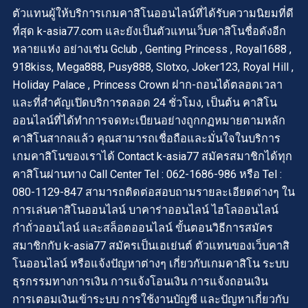
ตัวแทนผู้ให้บริการเกมคาสิโนออนไลน์ที่ได้รับความนิยมที่ดี
ที่สุด k-asia77.com และยังเป็นตัวแทนเว็บคาสิโนชื่อดังอีก
หลายแห่ง อย่างเช่น Gclub , Genting Princess , Royal1688 ,
918kiss, Mega888, Pusy888, Slotxo, Joker123, Royal Hill ,
Holiday Palace , Princess Crown ฝาก-ถอนได้ตลอดเวลา
และที่สำคัญเปิดบริการตลอด 24 ชั่วโมง, เป็นต้น คาสิโน
ออนไลน์ที่ได้ทำการจดทะเบียนอย่างถูกกฏหมายตามหลัก
คาสิโนสากลแล้ว คุณสามารถเชื่อถือและมั่นใจในบริการ
เกมคาสิโนของเราได้ Contact k-asia77 สมัครสมาชิกได้ทุก
คาสิโนผ่านทาง Call Center Tel : 062-1686-986 หรือ Tel :
080-1129-847 สามารถติดต่อสอบถามรายละเอียดต่างๆ ใน
การเล่นคาสิโนออนไลน์ บาคาร่าออนไลน์ ไฮโลออนไลน์
กำถั่วออนไลน์ และสล็อตออนไลน์ ขั้นตอนวิธีการสมัคร
สมาชิกกับ k-asia77 สมัครเป็นเอเย่นต์ ตัวแทนของเว็บคาสิ
โนออนไลน์ หรือแจ้งปัญหาต่างๆ เกี่ยวกับเกมคาสิโน ระบบ
ธุรกรรมทางการเงิน การแจ้งโอนเงิน การแจ้งถอนเงิน
การเตอมเงินเข้าระบบ การใช้งานบัญชี และปัญหาเกี่ยวกับ