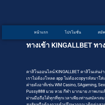
หน้าแรก
โปรโมชั่น
สมั
ทางเข้า KINGALLBET ทาง
คาสิโนออนไลน์ KINGALLBET คาสิโนเล่นง่าย
เราไม่ต้องโหลด app ไม่ต้องcopyรหัสมาใส่แ
ค่ายดังอาทิเช่น WM Casino, SAgaming, Sexy
Pussy888 มวย หวย กีฬา มากมาย ภาพเกมส์แ
ผ่านมือถือได้ทุกที่ทุกเวลาเพียงท่านสมัครส
สงสัยหรือต้องการคำปรึกษากรุณาติดต่อสอบ