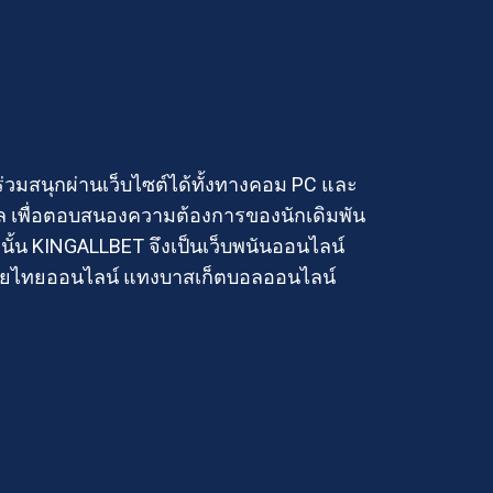
่วมสนุกผ่านเว็บไซต์ได้ทั้งทางคอม PC และ
ากล เพื่อตอบสนองความต้องการของนักเดิมพัน
ั้น KINGALLBET จึงเป็นเว็บพนันออนไลน์
วยไทยออนไลน์ แทงบาสเก็ตบอลออนไลน์