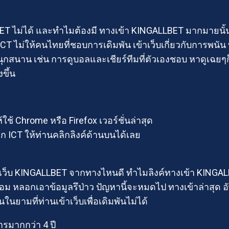
BET ไม่ได้ และทำไมต้องมี ทางเข้า KINGALLBET มากมายนั้
T ไม่ให้คนไทยที่ชอบการเดิมพัน เข้าเว็บเกี่ยวกับการพนัน
กสนาน เช่น การดูบอลและเชียร์ทีมที่ตัวเองชอบ หาดูเฉยๆก็
ขึ้น
ช้ Chrome หรือ Firefox เวอร์ชั่นล่าสุด
 ICT ให้ท่านคลิกลิงค์ด้านบนได้เลย
ว็บ KINGALLBET จากทางไหนดี ทำไมลิงค์ทางเข้า KINGALL
หลอกเอาข้อมูลรึป่าว ปัญหานี้จะหมดไป ทางเข้าล่าสุด อัพ
นยามที่ท่านเข้าเว็บเพื่อเดิมพันไม่ได้
รมากกว่า 4 ปี