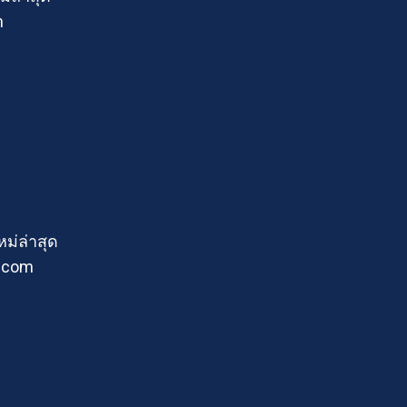
m
ม่ล่าสุด
T.com