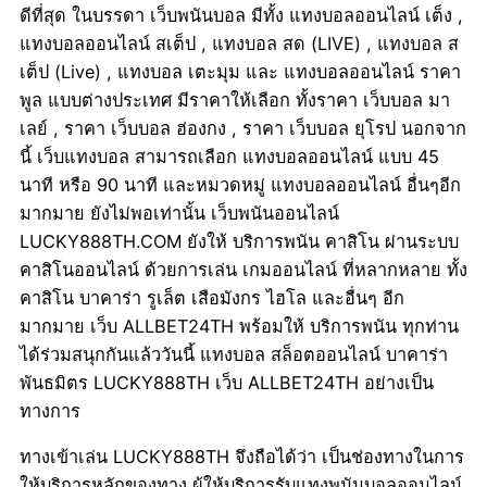
ดีที่สุด ในบรรดา เว็บพนันบอล มีทั้ง แทงบอลออนไลน์ เต็ง ,
แทงบอลออนไลน์ สเต็ป , แทงบอล สด (LIVE) , แทงบอล ส
เต็ป (Live) , แทงบอล เตะมุม และ แทงบอลออนไลน์ ราคา
พูล แบบต่างประเทศ มีราคาให้เลือก ทั้งราคา เว็บบอล มา
เลย์ , ราคา เว็บบอล ฮ่องกง , ราคา เว็บบอล ยุโรป นอกจาก
นี้ เว็บแทงบอล สามารถเลือก แทงบอลออนไลน์ แบบ 45
นาที หรือ 90 นาที และหมวดหมู่ แทงบอลออนไลน์ อื่นๆอีก
มากมาย ยังไม่พอเท่านั้น เว็บพนันออนไลน์
LUCKY888TH.COM ยังให้ บริการพนัน คาสิโน ผ่านระบบ
คาสิโนออนไลน์ ด้วยการเล่น เกมออนไลน์ ที่หลากหลาย ทั้ง
คาสิโน บาคาร่า รูเล็ต เสือมังกร ไฮโล และอื่นๆ อีก
มากมาย เว็บ ALLBET24TH พร้อมให้ บริการพนัน ทุกท่าน
ได้ร่วมสนุกกันแล้ววันนี้ แทงบอล สล็อตออนไลน์ บาคาร่า
พันธมิตร LUCKY888TH เว็บ ALLBET24TH อย่างเป็น
ทางการ
ทางเข้าเล่น LUCKY888TH จึงถือได้ว่า เป็นช่องทางในการ
ให้บริการหลักของทาง ผู้ให้บริการรับแทงพนันบอลออนไลน์