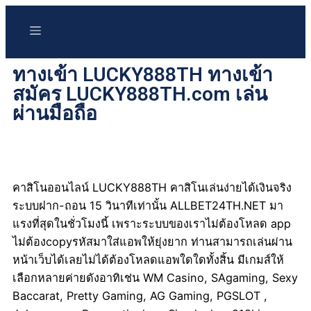
ทางเข้า LUCKY888TH ทางเข้า
สมัคร LUCKY888TH.com เล่น
ผ่านมือถือ
คาสิโนออนไลน์ LUCKY888TH คาสิโนเล่นง่ายได้เงินจริง
ระบบฝาก-ถอน 15 วินาทีเท่านั้น ALLBET24TH.NET มา
แรงที่สุดในชั่วโมงนี้ เพราะระบบของเราไม่ต้องโหลด app
ไม่ต้องcopyรหัสมาใส่แอพให้ยุ่งยาก ท่านสามารถเล่นผ่าน
หน้าเว็บได้เลยไม่ได้ต้องโหลดแอพใดใดทั้งสิ้น มีเกมส์ให้
เลือกหลายค่ายดังอาทิเช่น WM Casino, SAgaming, Sexy
Baccarat, Pretty Gaming, AG Gaming, PGSLOT ,