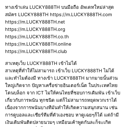
ทางเข้าเล่น LUCKY888TH บนมือถือ อัพเดทใหม่ล่าสุด
สมัคร LUCKY888TH https://m.LUCKY888TH.com
https://m.LUCKY888TH.net
https://m.LUCKY888TH.org
https://m.LUCKY888TH.co.th
https://m.LUCKY888TH.online
https://m.LUCKY888TH.club
สาเหตุเว็บ LUCKY888TH เข้าไม่ได้
สาเหตุที่ทำให้ไม่สามารถ เข้าเว็บ LUCKY888TH ไม่ได้
และทำไมต้องมี ทางเข้า LUCKY888TH มากมายนั้นส่วน
ใหญ่เกิดจาก ปัญหาเครื่อข่ายอินเตอร์เน็ต ในประเทศไทย
โดนบล็อก จาก ICT ไม่ให้คนไทยที่ชอบการเดิมพัน เข้าเว็บ
เกี่ยวกับการพนัน ทุกชนิด แต่ก็ไม่สามารถหยุดพวกเราได้
เนื่องจากการพนันบางทีมันทำให้เกิดความสนุกสนาน เช่น
การดูบอลและเชียร์ทีมที่ตัวเองชอบ หาดูเฉยๆก็ได้ แต่ถ้ามี
เงินเดิมพันติดปลายนวมๆ เหมือนเค้าพูดกันละก็จะเกิด