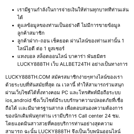
เรามีฐานกำลังในการจ่ายเงินให้ท่านทุกบาททีท่านเล่น
ได้
ดูแลข้อมูลของท่านเป็นอย่างดี ไม่มีการขายข้อมูล
ลูกค้าสมาชิก
ลูกค้าฝาก-ถอน เช็คยอด ผ่านไลน์ของท่านเท่านั้น 1
ไลน์ไอดี ต่อ 1 ยูสเซอร์
แทงบอล สล็อตออนไลน์ บาคาร่า พันธมิตร
LUCKY888TH เว็บ ALLBET24TH อย่างเป็นทางการ
LUCKY888TH.COM สมัครสมาชิกง่ายๆทางไลน์ของเรา
ด้วยระบบที่ทันสมัยที่สุด ณ เวลานี้ ทำให้สามารถร่วมสนุก
ผ่านเว็บไซต์ได้ทั้งทางคอม PC และโทรศัพท์มือถือระบบ
ios,android ซึ่งเว็บไซต์มีระบบรักษาความปลอดภัยที่เชื่อ
ถือได้ เเละมีมาตรฐานสากล เพื่อตอบสนองความต้องการ
ของนักเดิมพันทุกท่าน เรามีบริการ Call center 24 ชม.
โดยแอดมินสาวสวยที่คอยบริการท่านอย่างสุดความ
สามารถ ฉะนั้น LUCKY888TH จึงเป็นเว็บพนันออนไลน์