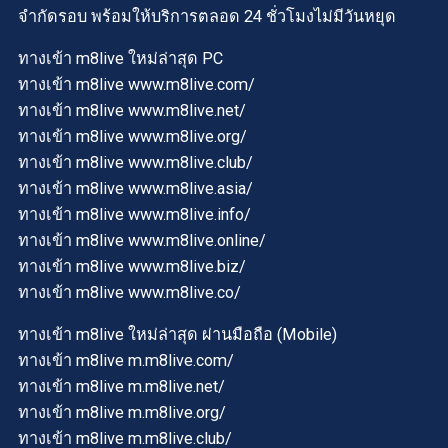
จำกัดรอบ พร้อมให้บริการตลอด 24 ชั่วโมงไม่มีวันหยุด
ทางเข้า m8live ใหม่ล่าสุด PC
ทางเข้า m8live www.m8live.com/
ทางเข้า m8live www.m8live.net/
ทางเข้า m8live www.m8live.org/
ทางเข้า m8live www.m8live.club/
ทางเข้า m8live www.m8live.asia/
ทางเข้า m8live www.m8live.info/
ทางเข้า m8live www.m8live.online/
ทางเข้า m8live www.m8live.biz/
ทางเข้า m8live www.m8live.co/
ทางเข้า m8live ใหม่ล่าสุด ผ่านมือถือ (Mobile)
ทางเข้า m8live m.m8live.com/
ทางเข้า m8live m.m8live.net/
ทางเข้า m8live m.m8live.org/
ทางเข้า m8live m.m8live.club/