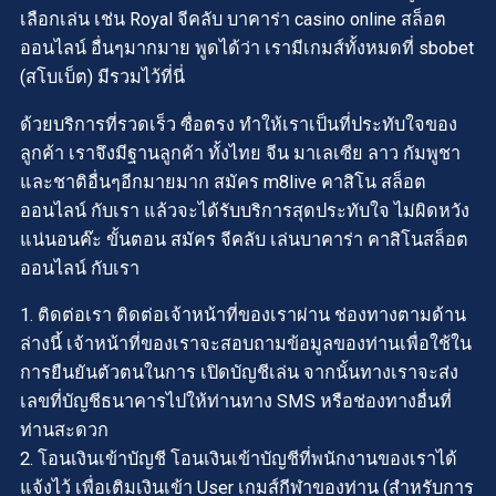
เลือกเล่น เช่น Royal จีคลับ บาคาร่า casino online สล็อต
ออนไลน์ อื่นๆมากมาย พูดได้ว่า เรามีเกมส์ทั้งหมดที่ sbobet
(สโบเบ็ต) มีรวมไว้ที่นี่
ด้วยบริการที่รวดเร็ว ซื่อตรง ทำให้เราเป็นที่ประทับใจของ
ลูกค้า เราจึงมีฐานลูกค้า ทั้งไทย จีน มาเลเซีย ลาว กัมพูชา
และชาติอื่นๆอีกมายมาก สมัคร m8live คาสิโน สล็อต
ออนไลน์ กับเรา แล้วจะได้รับบริการสุดประทับใจ ไม่ผิดหวัง
แน่นอนค๊ะ ขั้นตอน สมัคร จีคลับ เล่นบาคาร่า คาสิโนสล็อต
ออนไลน์ กับเรา
1. ติดต่อเรา ติดต่อเจ้าหน้าที่ของเราผ่าน ช่องทางตามด้าน
ล่างนี้ เจ้าหน้าที่ของเราจะสอบถามข้อมูลของท่านเพื่อใช้ใน
การยืนยันตัวตนในการ เปิดบัญชีเล่น จากนั้นทางเราจะส่ง
เลขที่บัญชีธนาคารไปให้ท่านทาง SMS หรือช่องทางอื่นที่
ท่านสะดวก
2. โอนเงินเข้าบัญชี โอนเงินเข้าบัญชีที่พนักงานของเราได้
แจ้งไว้ เพื่อเติมเงินเข้า User เกมส์กีฬาของท่าน (สำหรับการ