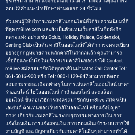
ธุรกรรม สามารถแจ้งกับพนักงานได้ เรามีทีมงานคุณภาพที่
คอยให้คำแนะนำปรึกษาท่านตลอด 24 ชั่วโมง
ตัวแทนผู้ให้บริการเกมคาสิโนออนไลน์ที่ได้รับความนิยมที่ดี
ที่สุด m8live.com และยังเป็นตัวแทนเว็บคาสิโนชื่อดังอีก
หลายแห่ง อย่างเช่น Gclub, Holiday Palace, Goldenslot,
Genting Club เป็นต้น คาสิโนออนไลน์ที่ได้ทำการจดทะเบียน
อย่างถูกกฏหมายตามหลักคาสิโนสากลแล้ว คุณสามารถ
เชื่อถือและมั่นใจในบริการเกมคาสิโนของเราได้ Contact
m8live สมัครสมาชิกได้ทุกคาสิโนผ่านทาง Call Center Tel :
061-5016-900 หรือ Tel : 080-1129-847 สามารถติดต่อ
สอบถามรายละเอียดต่างๆ ในการเล่นคาสิโนออนไลน์ บาคา
ร่าออนไลน์ ไฮโลออนไลน์ กำถั่วออนไลน์ และสล็อต
ออนไลน์ ขั้นตอนวิธีการสมัครสมาชิกกับ m8live สมัครเป็น
เอเย่นต์ ตัวแทนของเว็บคาสิโนออนไลน์ หรือแจ้งปัญหา
ต่างๆ เกี่ยวกับเกมคาสิโน ระบบธุรกรรมทางการเงิน การ
แจ้งโอนเงิน การแจ้งถอนเงิน การเตอมเงินเข้าระบบ การใช้
งานบัญชี และปัญหาเกี่ยวกับเกมคาสิโนอื่นๆ สามารถทำได้