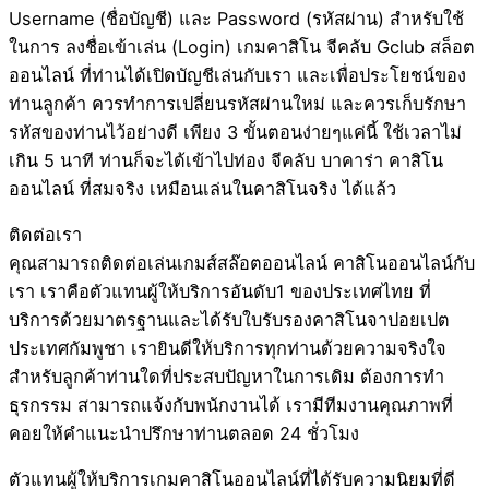
Username (ชื่อบัญชี) และ Password (รหัสผ่าน) สำหรับใช้
ในการ ลงชื่อเข้าเล่น (Login) เกมคาสิโน จีคลับ Gclub สล็อต
ออนไลน์ ที่ท่านได้เปิดบัญชีเล่นกับเรา และเพื่อประโยชน์ของ
ท่านลูกค้า ควรทำการเปลี่ยนรหัสผ่านใหม่ และควรเก็บรักษา
รหัสของท่านไว้อย่างดี เพียง 3 ขั้นตอนง่ายๆแค่นี้ ใช้เวลาไม่
เกิน 5 นาที ท่านก็จะได้เข้าไปท่อง จีคลับ บาคาร่า คาสิโน
ออนไลน์ ที่สมจริง เหมือนเล่นในคาสิโนจริง ได้แล้ว
ติดต่อเรา
คุณสามารถติดต่อเล่นเกมส์สล๊อตออนไลน์ คาสิโนออนไลน์กับ
เรา เราคือตัวแทนผู้ให้บริการอันดับ1 ของประเทศไทย ที่
บริการด้วยมาตรฐานและได้รับใบรับรองคาสิโนจาปอยเปต
ประเทศกัมพูชา เรายินดีให้บริการทุกท่านด้วยความจริงใจ
สำหรับลูกค้าท่านใดที่ประสบปัญหาในการเดิม ต้องการทำ
ธุรกรรม สามารถแจ้งกับพนักงานได้ เรามีทีมงานคุณภาพที่
คอยให้คำแนะนำปรึกษาท่านตลอด 24 ชั่วโมง
ตัวแทนผู้ให้บริการเกมคาสิโนออนไลน์ที่ได้รับความนิยมที่ดี