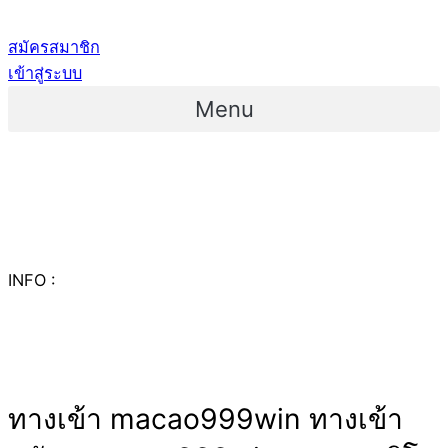
สมัครสมาชิก
เข้าสู่ระบบ
Menu
INFO :
 online betting game platform. You can play from anywhe
ทางเข้า macao999win ทางเข้า