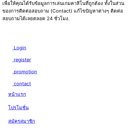
เพื่อให้คุณได้รับข้อมูลการเล่นเกมคาสิโนที่ถูกต้อง ทั้งในส่วน
ของการติดต่อสอบถาม (Contact) แก้ไขปัญหาต่างๆ ติดต่อ
สอบถามได้เลยตลอด 24 ชั่วโมง.
Login
register
promotion
contact
หน้าแรก
โปรโมชั่น
สมัครสมาชิก