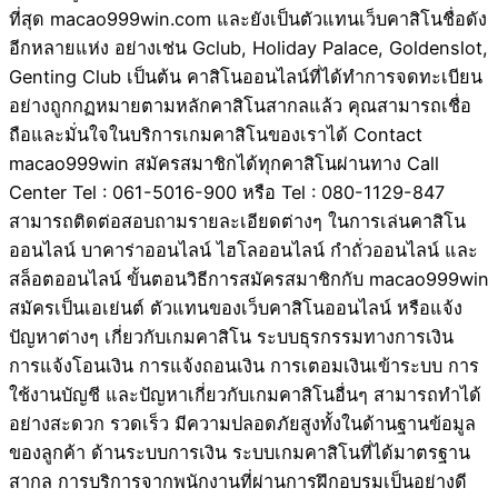
ที่สุด macao999win.com และยังเป็นตัวแทนเว็บคาสิโนชื่อดัง
อีกหลายแห่ง อย่างเช่น Gclub, Holiday Palace, Goldenslot,
Genting Club เป็นต้น คาสิโนออนไลน์ที่ได้ทำการจดทะเบียน
อย่างถูกกฏหมายตามหลักคาสิโนสากลแล้ว คุณสามารถเชื่อ
ถือและมั่นใจในบริการเกมคาสิโนของเราได้ Contact
macao999win สมัครสมาชิกได้ทุกคาสิโนผ่านทาง Call
Center Tel : 061-5016-900 หรือ Tel : 080-1129-847
สามารถติดต่อสอบถามรายละเอียดต่างๆ ในการเล่นคาสิโน
ออนไลน์ บาคาร่าออนไลน์ ไฮโลออนไลน์ กำถั่วออนไลน์ และ
สล็อตออนไลน์ ขั้นตอนวิธีการสมัครสมาชิกกับ macao999win
สมัครเป็นเอเย่นต์ ตัวแทนของเว็บคาสิโนออนไลน์ หรือแจ้ง
ปัญหาต่างๆ เกี่ยวกับเกมคาสิโน ระบบธุรกรรมทางการเงิน
การแจ้งโอนเงิน การแจ้งถอนเงิน การเตอมเงินเข้าระบบ การ
ใช้งานบัญชี และปัญหาเกี่ยวกับเกมคาสิโนอื่นๆ สามารถทำได้
อย่างสะดวก รวดเร็ว มีความปลอดภัยสูงทั้งในด้านฐานข้อมูล
ของลูกค้า ด้านระบบการเงิน ระบบเกมคาสิโนที่ได้มาตรฐาน
สากล การบริการจากพนักงานที่ผ่านการฝึกอบรมเป็นอย่างดี